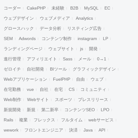
コーダー
CakePHP
未経験
B2B
MySQL
EC
ウェブデザイン
ウェブメディア
Analytics
グロースハック
データ分析
リスティング広告
SEM
Adwords
コンテンツ制作
instagram
LP
ランディングページ
ウェブサイト
js
開発
進行管理
アフィリエイト
Sass
メール
0→1
ゼロイチ
自社開発
BIツール
グラフィックデザイン
Webアプリケーション
FuelPHP
自由
ウェブ
在宅勤務
vue
自社
在宅
CS
コミュニティ
Web制作
Webサイト
スポーツ
プレスリリース
新規開発
新規
第二新卒
コンテンツSEO
LPO
Rails
複業
フレックス
フルタイム
webサービス
wework
フロントエンジニア
決済
Java
API