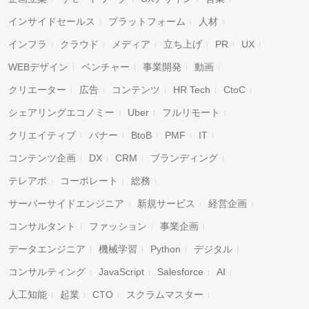
インサイドセールス
プラットフォーム
人材
インフラ
クラウド
メディア
立ち上げ
PR
UX
WEBデザイン
ベンチャー
事業開発
動画
クリエーター
広告
コンテンツ
HR Tech
CtoC
シェアリングエコノミー
Uber
フルリモート
クリエイティブ
バナー
BtoB
PMF
IT
コンテンツ企画
DX
CRM
ブランディング
テレアポ
コーポレート
総務
サーバーサイドエンジニア
新規サービス
経営企画
コンサルタント
ファッション
事業企画
データエンジニア
機械学習
Python
デジタル
コンサルティング
JavaScript
Salesforce
AI
人工知能
起業
CTO
スクラムマスター