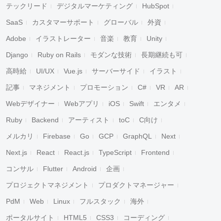
テックリード
デジタルマーケティング
HubSpot
SaaS
カスタマーサポート
グローバル
外資
Adobe
イラストレーター
音楽
教育
Unity
Django
Ruby on Rails
モダンな技術
長期継続も可
高時給
UI/UX
Vue.js
サーバーサイド
イラスト
記事
マネジメント
プロモーション
C#
VR
AR
Webデザイナー
Webアプリ
iOS
Swift
エンタメ
Ruby
Backend
アーティスト
toC
C向け
メルカリ
Firebase
Go
GCP
GraphQL
Next
Next.js
React
React.js
TypeScript
Frontend
コンサル
Flutter
Android
企画
プロジェクトマネジメント
プロダクトマネージャー
PdM
Web
Linux
フルスタック
海外
ポータルサイト
HTML5
CSS3
コーディング