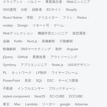
クライアント
パルミー
事業責任者
Webエンジニア
SNS運用
分析
経験者
ECサイト
Shopify
React Native
常駐
クリエイター
ファン
Redux
nodejs
Design
リモート可
ゲーム
Webディレクション
機械学習エンジニア
仮想通貨
金融
Kotlin
Nuxt.js
画像解析
行動解析
映像解析
SNSマーケティング
制作
Angular
jQuery
GitHub
業務改善
アウトソーシング
Symfony
アプリエンジニア
Node.js
UI/UXデザイン
PL
ネットワーク
LP制作
ワイヤーフレーム
PowerPoint
美容
SQL
D2C
サービス開発
不動産
インフルエンサー
ブロックチェーン
styled-component
NestJS
EC-CUBE
ECCUBE
東京
Mac
Lambda
リーダー
google
Adsense