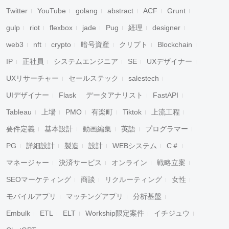
Twitter
YouTube
golang
abstract
ACF
Grunt
gulp
riot
flexbox
jade
Pug
経理
designer
web3
nft
crypto
暗号資産
クリプト
Blockchain
IP
正社員
システムエンジニア
SE
UXデザイナー
UXリサーチャー
セールステック
salestech
UIデザイナー
Flask
データアナリスト
FastAPI
Tableau
上場
PMO
有楽町
Tiktok
上流工程
要件定義
基本設計
動画編集
英語
プログラマー
PG
詳細設計
製造
設計
WEBシステム
C＃
マネージャー
決済サービス
オンライン
戦略立案
SEOマーケティング
商談
リクルーティング
女性
モバイルアプリ
マッチングアプリ
分析基盤
Embulk
ETL
ELT
Workship限定案件
イチジュウ