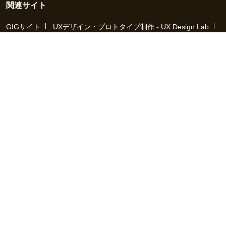
関連サイト
GIGサイト
UXデザイン・プロトタイプ制作 - UX Design Lab
Webサイト制作 / CMS・マーケティングツール - LeadGrid
デザ
イナー特化の採用支援サービス - クロスデザイナー
インフラエ
ンジニア特化の採用支援サービス - クロスネットワーク
エンジ
ニア・デザイナーのフリーランス採用 - Workship
エンジニアの
採用支援・人材紹介 - Workship CAREER
日本最大級のHR・フ
リーランスメディア - Workship MAGAZINE
コンテンツマーケ
ティング総合パートナー - コンマルク
Workship（ワークシップ）は、デザイナー、エンジニア、マーケタ
ー、編集者、人事、広報などデジタル業界で活躍するプロフェッシ
ョナルとプロジェクトをマッチングするジョブ型雇用支援サービス
です。
働き方が多様化する社会で、新しい技術や仕組みづくりに挑戦する
クリエイターや、社会や技術革新に貢献しようとするデジタルプロ
フェッショナルと、プロジェクトホルダーなど「運命の仕事相手」