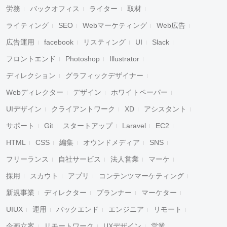
労務
バックオフィス
ライター
取材
ライティング
SEO
Webマーケティング
Web広告
広告運用
facebook
リスティング
UI
Slack
フロントエンド
Photoshop
Illustrator
ディレクション
グラフィックデザイナー
Webディレクター
デザイン
ホワイトペーパー
UIデザイン
クライアントワーク
XD
アシスタント
サポート
Git
スタートアップ
Laravel
EC2
HTML
CSS
編集
オウンドメディア
SNS
フリーランス
自社サービス
法人営業
マーケ
採用
スカウト
アプリ
コンテンツマーケティング
新規事業
ディレクター
プランナー
マーケター
UIUX
運用
バックエンド
エンジニア
リモート
企画立案
リモートワーク
UXデザイン
営業