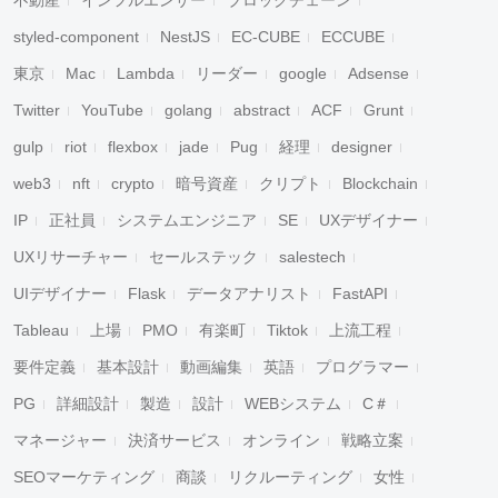
不動産
インフルエンサー
ブロックチェーン
styled-component
NestJS
EC-CUBE
ECCUBE
東京
Mac
Lambda
リーダー
google
Adsense
Twitter
YouTube
golang
abstract
ACF
Grunt
gulp
riot
flexbox
jade
Pug
経理
designer
web3
nft
crypto
暗号資産
クリプト
Blockchain
IP
正社員
システムエンジニア
SE
UXデザイナー
UXリサーチャー
セールステック
salestech
UIデザイナー
Flask
データアナリスト
FastAPI
Tableau
上場
PMO
有楽町
Tiktok
上流工程
要件定義
基本設計
動画編集
英語
プログラマー
PG
詳細設計
製造
設計
WEBシステム
C＃
マネージャー
決済サービス
オンライン
戦略立案
SEOマーケティング
商談
リクルーティング
女性