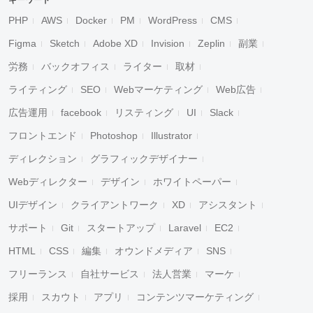
キーワード
PHP
AWS
Docker
PM
WordPress
CMS
Figma
Sketch
Adobe XD
Invision
Zeplin
副業
労務
バックオフィス
ライター
取材
ライティング
SEO
Webマーケティング
Web広告
広告運用
facebook
リスティング
UI
Slack
フロントエンド
Photoshop
Illustrator
ディレクション
グラフィックデザイナー
Webディレクター
デザイン
ホワイトペーパー
UIデザイン
クライアントワーク
XD
アシスタント
サポート
Git
スタートアップ
Laravel
EC2
HTML
CSS
編集
オウンドメディア
SNS
フリーランス
自社サービス
法人営業
マーケ
採用
スカウト
アプリ
コンテンツマーケティング