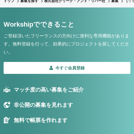
トップ
募集を探す
株式会社クリーク・アンド・リバー社
募集
【リ
Workshipでできること
ご登録頂いたフリーランスの方向けに便利な専用機能がありま
す。
無料登録を行って、効果的にプロジェクトを探してくださ
い。
今すぐ会員登録
マッチ度の高い募集をご紹介
非公開の募集を見れます
無料で帳票を作れます