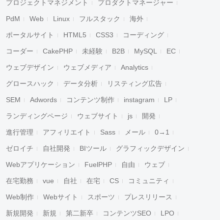
プロジェクトマネジメント
プロダクトマネージャー
PdM
Web
Linux
フルスタック
海外
ポータルサイト
HTML5
CSS3
コーディング
コーダー
CakePHP
未経験
B2B
MySQL
EC
ウェブデザイン
ウェブメディア
Analytics
グロースハック
データ分析
リスティング広告
SEM
Adwords
コンテンツ制作
instagram
LP
ランディングページ
ウェブサイト
js
開発
進行管理
アフィリエイト
Sass
メール
0→1
ゼロイチ
自社開発
BIツール
グラフィックデザイン
Webアプリケーション
FuelPHP
自由
ウェブ
在宅勤務
vue
自社
在宅
CS
コミュニティ
Web制作
Webサイト
スポーツ
プレスリリース
新規開発
新規
第二新卒
コンテンツSEO
LPO