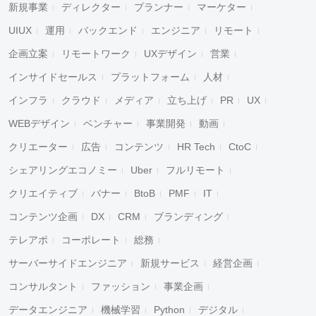
新規事業
ディレクター
プランナー
マーケター
UIUX
運用
バックエンド
エンジニア
リモート
企画立案
リモートワーク
UXデザイン
営業
インサイドセールス
プラットフォーム
人材
インフラ
クラウド
メディア
立ち上げ
PR
UX
WEBデザイン
ベンチャー
事業開発
動画
クリエーター
広告
コンテンツ
HR Tech
CtoC
シェアリングエコノミー
Uber
フルリモート
クリエイティブ
バナー
BtoB
PMF
IT
コンテンツ企画
DX
CRM
ブランディング
テレアポ
コーポレート
総務
サーバーサイドエンジニア
新規サービス
経営企画
コンサルタント
ファッション
事業企画
データエンジニア
機械学習
Python
デジタル