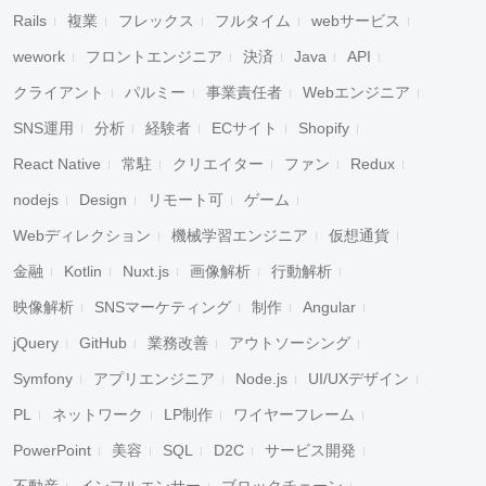
Rails
複業
フレックス
フルタイム
webサービス
wework
フロントエンジニア
決済
Java
API
クライアント
パルミー
事業責任者
Webエンジニア
SNS運用
分析
経験者
ECサイト
Shopify
React Native
常駐
クリエイター
ファン
Redux
nodejs
Design
リモート可
ゲーム
Webディレクション
機械学習エンジニア
仮想通貨
金融
Kotlin
Nuxt.js
画像解析
行動解析
映像解析
SNSマーケティング
制作
Angular
jQuery
GitHub
業務改善
アウトソーシング
Symfony
アプリエンジニア
Node.js
UI/UXデザイン
PL
ネットワーク
LP制作
ワイヤーフレーム
PowerPoint
美容
SQL
D2C
サービス開発