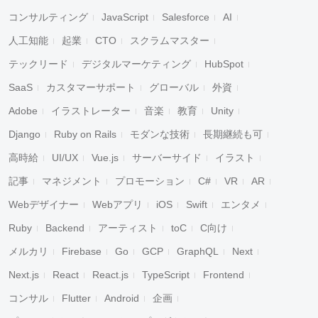
コンサルティング
JavaScript
Salesforce
AI
人工知能
起業
CTO
スクラムマスター
テックリード
デジタルマーケティング
HubSpot
SaaS
カスタマーサポート
グローバル
外資
Adobe
イラストレーター
音楽
教育
Unity
Django
Ruby on Rails
モダンな技術
長期継続も可
高時給
UI/UX
Vue.js
サーバーサイド
イラスト
記事
マネジメント
プロモーション
C#
VR
AR
Webデザイナー
Webアプリ
iOS
Swift
エンタメ
Ruby
Backend
アーティスト
toC
C向け
メルカリ
Firebase
Go
GCP
GraphQL
Next
Next.js
React
React.js
TypeScript
Frontend
コンサル
Flutter
Android
企画