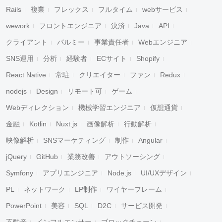
Rails
複業
フレックス
フルタイム
webサービス
wework
フロントエンジニア
決済
Java
API
クライアント
パルミー
事業責任者
Webエンジニア
SNS運用
分析
経験者
ECサイト
Shopify
React Native
常駐
クリエイター
ファン
Redux
nodejs
Design
リモート可
ゲーム
Webディレクション
機械学習エンジニア
仮想通貨
金融
Kotlin
Nuxt.js
画像解析
行動解析
映像解析
SNSマーケティング
制作
Angular
jQuery
GitHub
業務改善
アウトソーシング
Symfony
アプリエンジニア
Node.js
UI/UXデザイン
PL
ネットワーク
LP制作
ワイヤーフレーム
PowerPoint
美容
SQL
D2C
サービス開発