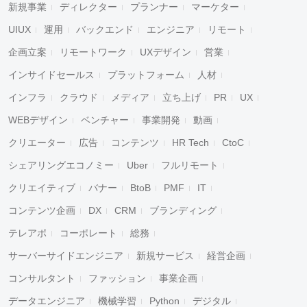
新規事業
ディレクター
プランナー
マーケター
UIUX
運用
バックエンド
エンジニア
リモート
企画立案
リモートワーク
UXデザイン
営業
インサイドセールス
プラットフォーム
人材
インフラ
クラウド
メディア
立ち上げ
PR
UX
WEBデザイン
ベンチャー
事業開発
動画
クリエーター
広告
コンテンツ
HR Tech
CtoC
シェアリングエコノミー
Uber
フルリモート
クリエイティブ
バナー
BtoB
PMF
IT
コンテンツ企画
DX
CRM
ブランディング
テレアポ
コーポレート
総務
サーバーサイドエンジニア
新規サービス
経営企画
コンサルタント
ファッション
事業企画
データエンジニア
機械学習
Python
デジタル