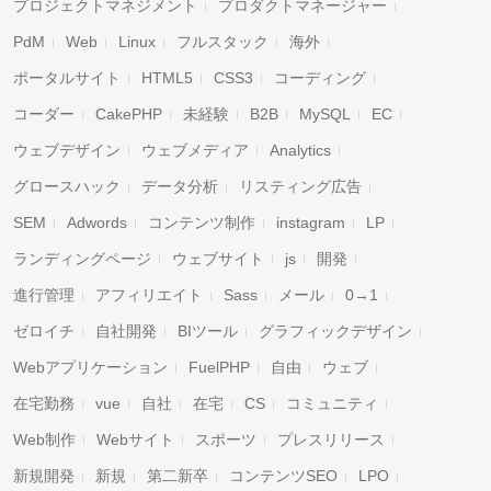
プロジェクトマネジメント
プロダクトマネージャー
PdM
Web
Linux
フルスタック
海外
ポータルサイト
HTML5
CSS3
コーディング
コーダー
CakePHP
未経験
B2B
MySQL
EC
ウェブデザイン
ウェブメディア
Analytics
グロースハック
データ分析
リスティング広告
SEM
Adwords
コンテンツ制作
instagram
LP
ランディングページ
ウェブサイト
js
開発
進行管理
アフィリエイト
Sass
メール
0→1
ゼロイチ
自社開発
BIツール
グラフィックデザイン
Webアプリケーション
FuelPHP
自由
ウェブ
在宅勤務
vue
自社
在宅
CS
コミュニティ
Web制作
Webサイト
スポーツ
プレスリリース
新規開発
新規
第二新卒
コンテンツSEO
LPO