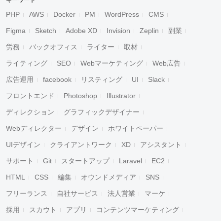
キーワード
PHP
AWS
Docker
PM
WordPress
CMS
Figma
Sketch
Adobe XD
Invision
Zeplin
副業
労務
バックオフィス
ライター
取材
ライティング
SEO
Webマーケティング
Web広告
広告運用
facebook
リスティング
UI
Slack
フロントエンド
Photoshop
Illustrator
ディレクション
グラフィックデザイナー
Webディレクター
デザイン
ホワイトペーパー
UIデザイン
クライアントワーク
XD
アシスタント
サポート
Git
スタートアップ
Laravel
EC2
HTML
CSS
編集
オウンドメディア
SNS
フリーランス
自社サービス
法人営業
マーケ
採用
スカウト
アプリ
コンテンツマーケティング