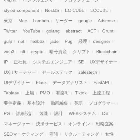
不動産
インフルエンサー
ブロックチェーン
styled-component
NestJS
EC-CUBE
ECCUBE
東京
Mac
Lambda
リーダー
google
Adsense
Twitter
YouTube
golang
abstract
ACF
Grunt
gulp
riot
flexbox
jade
Pug
経理
designer
web3
nft
crypto
暗号資産
クリプト
Blockchain
IP
正社員
システムエンジニア
SE
UXデザイナー
UXリサーチャー
セールステック
salestech
UIデザイナー
Flask
データアナリスト
FastAPI
Tableau
上場
PMO
有楽町
Tiktok
上流工程
要件定義
基本設計
動画編集
英語
プログラマー
PG
詳細設計
製造
設計
WEBシステム
C＃
マネージャー
決済サービス
オンライン
戦略立案
SEOマーケティング
商談
リクルーティング
女性