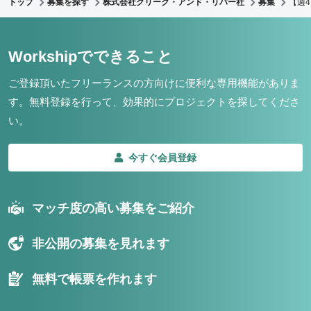
トップ
募集を探す
株式会社クリーク・アンド・リバー社
募集
【週
Workshipでできること
ご登録頂いたフリーランスの方向けに便利な専用機能がありま
す。
無料登録を行って、効果的にプロジェクトを探してくださ
い。
今すぐ会員登録
マッチ度の高い募集をご紹介
非公開の募集を見れます
無料で帳票を作れます