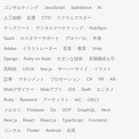
コンサルティング
JavaScript
Salesforce
AI
人工知能
起業
CTO
スクラムマスター
テックリード
デジタルマーケティング
HubSpot
SaaS
カスタマーサポート
グローバル
外資
Adobe
イラストレーター
音楽
教育
Unity
Django
Ruby on Rails
モダンな技術
長期継続も可
高時給
UI/UX
Vue.js
サーバーサイド
イラスト
記事
マネジメント
プロモーション
C#
VR
AR
Webデザイナー
Webアプリ
iOS
Swift
エンタメ
Ruby
Backend
アーティスト
toC
C向け
メルカリ
Firebase
Go
GCP
GraphQL
Next
Next.js
React
React.js
TypeScript
Frontend
コンサル
Flutter
Android
企画