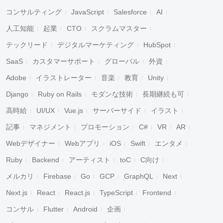
コンサルティング
JavaScript
Salesforce
AI
人工知能
起業
CTO
スクラムマスター
テックリード
デジタルマーケティング
HubSpot
SaaS
カスタマーサポート
グローバル
外資
Adobe
イラストレーター
音楽
教育
Unity
Django
Ruby on Rails
モダンな技術
長期継続も可
高時給
UI/UX
Vue.js
サーバーサイド
イラスト
記事
マネジメント
プロモーション
C#
VR
AR
Webデザイナー
Webアプリ
iOS
Swift
エンタメ
Ruby
Backend
アーティスト
toC
C向け
メルカリ
Firebase
Go
GCP
GraphQL
Next
Next.js
React
React.js
TypeScript
Frontend
コンサル
Flutter
Android
企画