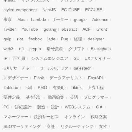
不動産
インフルエンサー
ブロックチェーン
styled-component
NestJS
EC-CUBE
ECCUBE
東京
Mac
Lambda
リーダー
google
Adsense
Twitter
YouTube
golang
abstract
ACF
Grunt
gulp
riot
flexbox
jade
Pug
経理
designer
web3
nft
crypto
暗号資産
クリプト
Blockchain
IP
正社員
システムエンジニア
SE
UXデザイナー
UXリサーチャー
セールステック
salestech
UIデザイナー
Flask
データアナリスト
FastAPI
Tableau
上場
PMO
有楽町
Tiktok
上流工程
要件定義
基本設計
動画編集
英語
プログラマー
PG
詳細設計
製造
設計
WEBシステム
C＃
マネージャー
決済サービス
オンライン
戦略立案
SEOマーケティング
商談
リクルーティング
女性