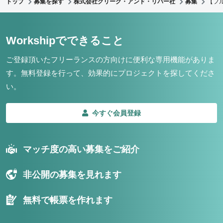
トップ
募集を探す
株式会社クリーク・アンド・リバー社
募集
【フ
Workshipでできること
ご登録頂いたフリーランスの方向けに便利な専用機能がありま
す。
無料登録を行って、効果的にプロジェクトを探してくださ
い。
今すぐ会員登録
マッチ度の高い募集をご紹介
非公開の募集を見れます
無料で帳票を作れます