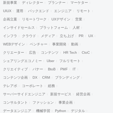
新規事業
ディレクター
プランナー
マーケター
UIUX
運用
バックエンド
エンジニア
リモート
企画立案
リモートワーク
UXデザイン
営業
インサイドセールス
プラットフォーム
人材
インフラ
クラウド
メディア
立ち上げ
PR
UX
WEBデザイン
ベンチャー
事業開発
動画
クリエーター
広告
コンテンツ
HR Tech
CtoC
シェアリングエコノミー
Uber
フルリモート
クリエイティブ
バナー
BtoB
PMF
IT
コンテンツ企画
DX
CRM
ブランディング
テレアポ
コーポレート
総務
サーバーサイドエンジニア
新規サービス
経営企画
コンサルタント
ファッション
事業企画
データエンジニア
機械学習
Python
デジタル