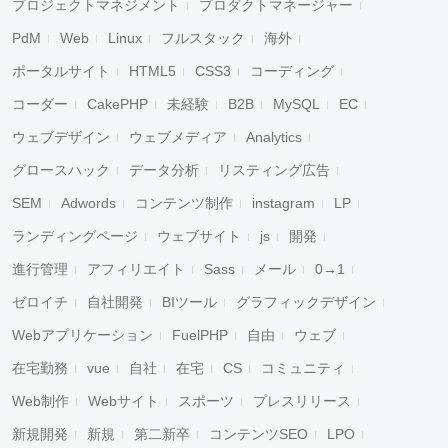
プロジェクトマネジメント
プロダクトマネージャー
PdM
Web
Linux
フルスタック
海外
ポータルサイト
HTML5
CSS3
コーディング
コーダー
CakePHP
未経験
B2B
MySQL
EC
ウェブデザイン
ウェブメディア
Analytics
グロースハック
データ分析
リスティング広告
SEM
Adwords
コンテンツ制作
instagram
LP
ランディングページ
ウェブサイト
js
開発
進行管理
アフィリエイト
Sass
メール
0→1
ゼロイチ
自社開発
BIツール
グラフィックデザイン
Webアプリケーション
FuelPHP
自由
ウェブ
在宅勤務
vue
自社
在宅
CS
コミュニティ
Web制作
Webサイト
スポーツ
プレスリリース
新規開発
新規
第二新卒
コンテンツSEO
LPO