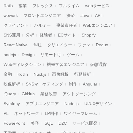
Rails
複業
フレックス
フルタイム
webサービス
wework
フロントエンジニア
決済
Java
API
クライアント
パルミー
事業責任者
Webエンジニア
SNS運用
分析
経験者
ECサイト
Shopify
React Native
常駐
クリエイター
ファン
Redux
nodejs
Design
リモート可
ゲーム
Webディレクション
機械学習エンジニア
仮想通貨
金融
Kotlin
Nuxt.js
画像解析
行動解析
映像解析
SNSマーケティング
制作
Angular
jQuery
GitHub
業務改善
アウトソーシング
Symfony
アプリエンジニア
Node.js
UI/UXデザイン
PL
ネットワーク
LP制作
ワイヤーフレーム
PowerPoint
美容
SQL
D2C
サービス開発