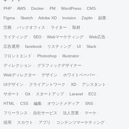
キーワード
PHP
AWS
Docker
PM
WordPress
CMS
Figma
Sketch
Adobe XD
Invision
Zeplin
副業
労務
バックオフィス
ライター
取材
ライティング
SEO
Webマーケティング
Web広告
広告運用
facebook
リスティング
UI
Slack
フロントエンド
Photoshop
Illustrator
ディレクション
グラフィックデザイナー
Webディレクター
デザイン
ホワイトペーパー
UIデザイン
クライアントワーク
XD
アシスタント
サポート
Git
スタートアップ
Laravel
EC2
HTML
CSS
編集
オウンドメディア
SNS
フリーランス
自社サービス
法人営業
マーケ
採用
スカウト
アプリ
コンテンツマーケティング