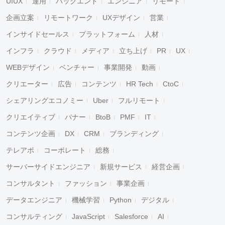
UIUX
運用
バックエンド
エンジニア
リモート
企画立案
リモートワーク
UXデザイン
営業
インサイドセールス
プラットフォーム
人材
インフラ
クラウド
メディア
立ち上げ
PR
UX
WEBデザイン
ベンチャー
事業開発
動画
クリエーター
広告
コンテンツ
HR Tech
CtoC
シェアリングエコノミー
Uber
フルリモート
クリエイティブ
バナー
BtoB
PMF
IT
コンテンツ企画
DX
CRM
ブランディング
テレアポ
コーポレート
総務
サーバーサイドエンジニア
新規サービス
経営企画
コンサルタント
ファッション
事業企画
データエンジニア
機械学習
Python
デジタル
コンサルティング
JavaScript
Salesforce
AI