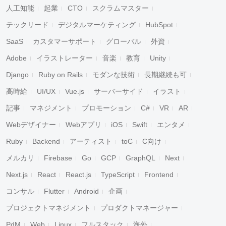
人工知能
起業
CTO
スクラムマスター
テックリード
デジタルマーケティング
HubSpot
SaaS
カスタマーサポート
グローバル
外資
Adobe
イラストレーター
音楽
教育
Unity
Django
Ruby on Rails
モダンな技術
長期継続も可
高時給
UI/UX
Vue.js
サーバーサイド
イラスト
記事
マネジメント
プロモーション
C#
VR
AR
Webデザイナー
Webアプリ
iOS
Swift
エンタメ
Ruby
Backend
アーティスト
toC
C向け
メルカリ
Firebase
Go
GCP
GraphQL
Next
Next.js
React
React.js
TypeScript
Frontend
コンサル
Flutter
Android
企画
プロジェクトマネジメント
プロダクトマネージャー
PdM
Web
Linux
フルスタック
海外