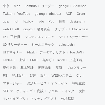
東京
Mac
Lambda
リーダー
google
Adsense
Twitter
YouTube
golang
abstract
ACF
Grunt
gulp
riot
flexbox
jade
Pug
経理
designer
web3
nft
crypto
暗号資産
クリプト
Blockchain
IP
正社員
システムエンジニア
SE
UXデザイナー
UXリサーチャー
セールステック
salestech
UIデザイナー
Flask
データアナリスト
FastAPI
Tableau
上場
PMO
有楽町
Tiktok
上流工程
要件定義
基本設計
動画編集
英語
プログラマー
PG
詳細設計
製造
設計
WEBシステム
C＃
マネージャー
決済サービス
オンライン
戦略立案
SEOマーケティング
商談
リクルーティング
女性
モバイルアプリ
マッチングアプリ
分析基盤