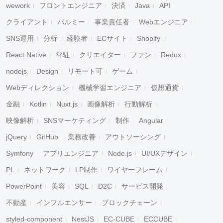
wework
フロントエンジニア
決済
Java
API
クライアント
パルミー
事業責任者
Webエンジニア
SNS運用
分析
経験者
ECサイト
Shopify
React Native
常駐
クリエイター
ファン
Redux
nodejs
Design
リモート可
ゲーム
Webディレクション
機械学習エンジニア
仮想通貨
金融
Kotlin
Nuxt.js
画像解析
行動解析
映像解析
SNSマーケティング
制作
Angular
jQuery
GitHub
業務改善
アウトソーシング
Symfony
アプリエンジニア
Node.js
UI/UXデザイン
PL
ネットワーク
LP制作
ワイヤーフレーム
PowerPoint
美容
SQL
D2C
サービス開発
不動産
インフルエンサー
ブロックチェーン
styled-component
NestJS
EC-CUBE
ECCUBE