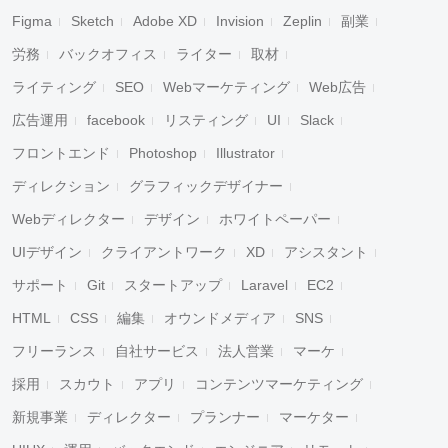
Figma
Sketch
Adobe XD
Invision
Zeplin
副業
労務
バックオフィス
ライター
取材
ライティング
SEO
Webマーケティング
Web広告
広告運用
facebook
リスティング
UI
Slack
フロントエンド
Photoshop
Illustrator
ディレクション
グラフィックデザイナー
Webディレクター
デザイン
ホワイトペーパー
UIデザイン
クライアントワーク
XD
アシスタント
サポート
Git
スタートアップ
Laravel
EC2
HTML
CSS
編集
オウンドメディア
SNS
フリーランス
自社サービス
法人営業
マーケ
採用
スカウト
アプリ
コンテンツマーケティング
新規事業
ディレクター
プランナー
マーケター