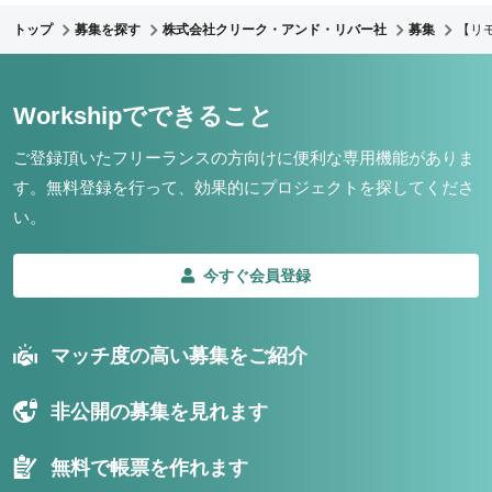
トップ
募集を探す
株式会社クリーク・アンド・リバー社
募集
【リ
Workshipでできること
ご登録頂いたフリーランスの方向けに便利な専用機能がありま
す。
無料登録を行って、効果的にプロジェクトを探してくださ
い。
今すぐ会員登録
マッチ度の高い募集をご紹介
非公開の募集を見れます
無料で帳票を作れます