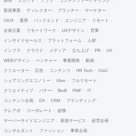
採用
スカウト
アプリ
コンテンツマーケティング
新規事業
ディレクター
プランナー
マーケター
UIUX
運用
バックエンド
エンジニア
リモート
企画立案
リモートワーク
UXデザイン
営業
インサイドセールス
プラットフォーム
人材
インフラ
クラウド
メディア
立ち上げ
PR
UX
WEBデザイン
ベンチャー
事業開発
動画
クリエーター
広告
コンテンツ
HR Tech
CtoC
シェアリングエコノミー
Uber
フルリモート
クリエイティブ
バナー
BtoB
PMF
IT
コンテンツ企画
DX
CRM
ブランディング
テレアポ
コーポレート
総務
サーバーサイドエンジニア
新規サービス
経営企画
コンサルタント
ファッション
事業企画