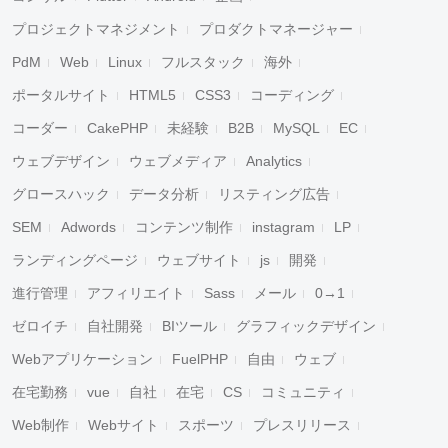
プロジェクトマネジメント
プロダクトマネージャー
PdM
Web
Linux
フルスタック
海外
ポータルサイト
HTML5
CSS3
コーディング
コーダー
CakePHP
未経験
B2B
MySQL
EC
ウェブデザイン
ウェブメディア
Analytics
グロースハック
データ分析
リスティング広告
SEM
Adwords
コンテンツ制作
instagram
LP
ランディングページ
ウェブサイト
js
開発
進行管理
アフィリエイト
Sass
メール
0→1
ゼロイチ
自社開発
BIツール
グラフィックデザイン
Webアプリケーション
FuelPHP
自由
ウェブ
在宅勤務
vue
自社
在宅
CS
コミュニティ
Web制作
Webサイト
スポーツ
プレスリリース