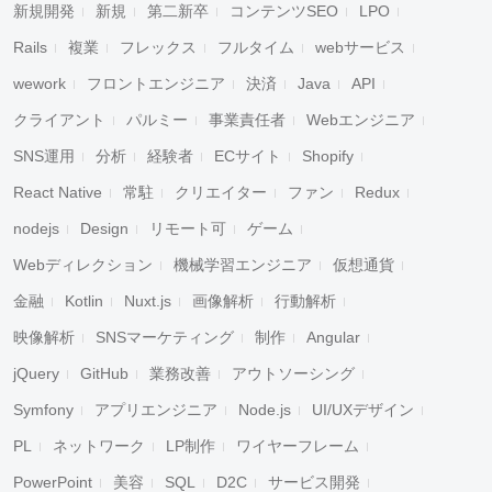
新規開発
新規
第二新卒
コンテンツSEO
LPO
Rails
複業
フレックス
フルタイム
webサービス
wework
フロントエンジニア
決済
Java
API
クライアント
パルミー
事業責任者
Webエンジニア
SNS運用
分析
経験者
ECサイト
Shopify
React Native
常駐
クリエイター
ファン
Redux
nodejs
Design
リモート可
ゲーム
Webディレクション
機械学習エンジニア
仮想通貨
金融
Kotlin
Nuxt.js
画像解析
行動解析
映像解析
SNSマーケティング
制作
Angular
jQuery
GitHub
業務改善
アウトソーシング
Symfony
アプリエンジニア
Node.js
UI/UXデザイン
PL
ネットワーク
LP制作
ワイヤーフレーム
PowerPoint
美容
SQL
D2C
サービス開発