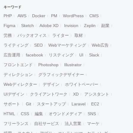
キーワード
PHP
AWS
Docker
PM
WordPress
CMS
Figma
Sketch
Adobe XD
Invision
Zeplin
副業
労務
バックオフィス
ライター
取材
ライティング
SEO
Webマーケティング
Web広告
広告運用
facebook
リスティング
UI
Slack
フロントエンド
Photoshop
Illustrator
ディレクション
グラフィックデザイナー
Webディレクター
デザイン
ホワイトペーパー
UIデザイン
クライアントワーク
XD
アシスタント
サポート
Git
スタートアップ
Laravel
EC2
HTML
CSS
編集
オウンドメディア
SNS
フリーランス
自社サービス
法人営業
マーケ