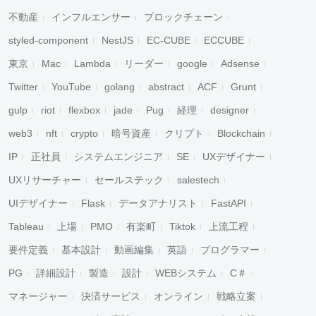
不動産
インフルエンサー
ブロックチェーン
styled-component
NestJS
EC-CUBE
ECCUBE
東京
Mac
Lambda
リーダー
google
Adsense
Twitter
YouTube
golang
abstract
ACF
Grunt
gulp
riot
flexbox
jade
Pug
経理
designer
web3
nft
crypto
暗号資産
クリプト
Blockchain
IP
正社員
システムエンジニア
SE
UXデザイナー
UXリサーチャー
セールステック
salestech
UIデザイナー
Flask
データアナリスト
FastAPI
Tableau
上場
PMO
有楽町
Tiktok
上流工程
要件定義
基本設計
動画編集
英語
プログラマー
PG
詳細設計
製造
設計
WEBシステム
C＃
マネージャー
決済サービス
オンライン
戦略立案