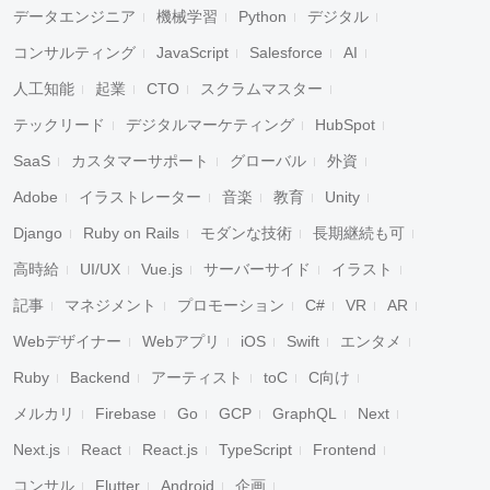
データエンジニア
機械学習
Python
デジタル
コンサルティング
JavaScript
Salesforce
AI
人工知能
起業
CTO
スクラムマスター
テックリード
デジタルマーケティング
HubSpot
SaaS
カスタマーサポート
グローバル
外資
Adobe
イラストレーター
音楽
教育
Unity
Django
Ruby on Rails
モダンな技術
長期継続も可
高時給
UI/UX
Vue.js
サーバーサイド
イラスト
記事
マネジメント
プロモーション
C#
VR
AR
Webデザイナー
Webアプリ
iOS
Swift
エンタメ
Ruby
Backend
アーティスト
toC
C向け
メルカリ
Firebase
Go
GCP
GraphQL
Next
Next.js
React
React.js
TypeScript
Frontend
コンサル
Flutter
Android
企画