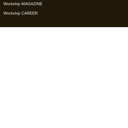
Workship MAGAZINE
Workship CAREER
関連サイト
GIGサイト
UXデザイン・プロトタイプ制作 - UX Design Lab
Webサイト制作 / CMS・マーケティングツール - LeadGrid
デザ
イナー特化の採用支援サービス - クロスデザイナー
インフラエ
ンジニア特化の採用支援サービス - クロスネットワーク
エンジ
ニア・デザイナーのフリーランス採用 - Workship
エンジニアの
採用支援・人材紹介 - Workship CAREER
日本最大級のHR・フ
リーランスメディア - Workship MAGAZINE
コンテンツマーケ
ティング総合パートナー - コンマルク
Workship（ワークシップ）は、デザイナー、エンジニア、マーケタ
ー、編集者、人事、広報などデジタル業界で活躍するプロフェッシ
ョナルとプロジェクトをマッチングするジョブ型雇用支援サービス