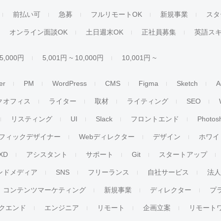
前払い可
急募
フルリモートOK
新規事業
スタ
オンライン面談OK
土日週末OK
正社員募集
英語ス
 5,000円
5,001円 ~ 10,000円
10,001円 ~
er
PM
WordPress
CMS
Figma
Sketch
A
クオフィス
ライター
取材
ライティング
SEO
リスティング
UI
Slack
フロントエンド
Photos
フィックデザイナー
Webディレクター
デザイン
ホワイ
XD
アシスタント
サポート
Git
スタートアップ
ンドメディア
SNS
フリーランス
自社サービス
法
コンテンツマーケティング
新規事業
ディレクター
プ
クエンド
エンジニア
リモート
企画立案
リモート