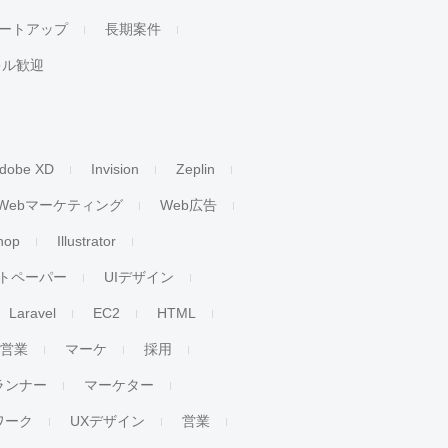
ートアップ
長期案件
キル歓迎
dobe XD
Invision
Zeplin
Webマーケティング
Web広告
hop
Illustrator
トペーパー
UIデザイン
Laravel
EC2
HTML
人営業
マーケ
採用
ランナー
マーケター
ワーク
UXデザイン
営業