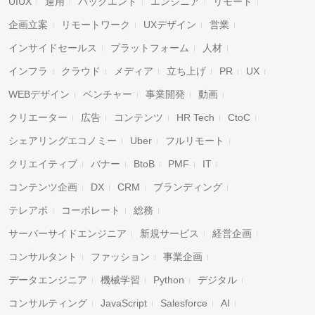
UIUX
運用
バックエンド
エンジニア
リモート
企画立案
リモートワーク
UXデザイン
営業
インサイドセールス
プラットフォーム
人材
インフラ
クラウド
メディア
立ち上げ
PR
UX
WEBデザイン
ベンチャー
事業開発
動画
クリエーター
広告
コンテンツ
HR Tech
CtoC
シェアリングエコノミー
Uber
フルリモート
クリエイティブ
バナー
BtoB
PMF
IT
コンテンツ企画
DX
CRM
ブランディング
テレアポ
コーポレート
総務
サーバーサイドエンジニア
新規サービス
経営企画
コンサルタント
ファッション
事業企画
データエンジニア
機械学習
Python
デジタル
コンサルティング
JavaScript
Salesforce
AI