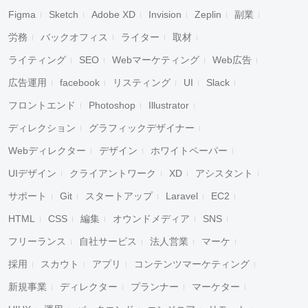
Figma
Sketch
Adobe XD
Invision
Zeplin
副業
労務
バックオフィス
ライター
取材
ライティング
SEO
Webマーケティング
Web広告
広告運用
facebook
リスティング
UI
Slack
フロントエンド
Photoshop
Illustrator
ディレクション
グラフィックデザイナー
Webディレクター
デザイン
ホワイトペーパー
UIデザイン
クライアントワーク
XD
アシスタント
サポート
Git
スタートアップ
Laravel
EC2
HTML
CSS
編集
オウンドメディア
SNS
フリーランス
自社サービス
法人営業
マーケ
採用
スカウト
アプリ
コンテンツマーケティング
新規事業
ディレクター
プランナー
マーケター