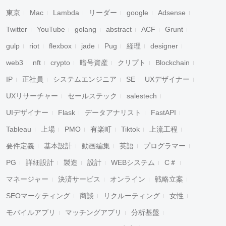
東京
Mac
Lambda
リーダー
google
Adsense
Twitter
YouTube
golang
abstract
ACF
Grunt
gulp
riot
flexbox
jade
Pug
経理
designer
web3
nft
crypto
暗号資産
クリプト
Blockchain
IP
正社員
システムエンジニア
SE
UXデザイナー
UXリサーチャー
セールステック
salestech
UIデザイナー
Flask
データアナリスト
FastAPI
Tableau
上場
PMO
有楽町
Tiktok
上流工程
要件定義
基本設計
動画編集
英語
プログラマー
PG
詳細設計
製造
設計
WEBシステム
C＃
マネージャー
決済サービス
オンライン
戦略立案
SEOマーケティング
商談
リクルーティング
女性
モバイルアプリ
マッチングアプリ
分析基盤