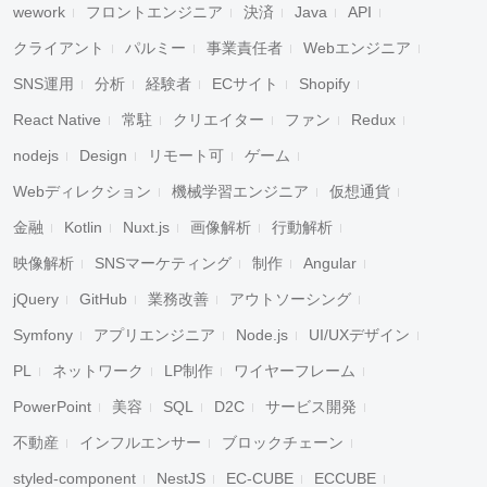
wework
フロントエンジニア
決済
Java
API
クライアント
パルミー
事業責任者
Webエンジニア
SNS運用
分析
経験者
ECサイト
Shopify
React Native
常駐
クリエイター
ファン
Redux
nodejs
Design
リモート可
ゲーム
Webディレクション
機械学習エンジニア
仮想通貨
金融
Kotlin
Nuxt.js
画像解析
行動解析
映像解析
SNSマーケティング
制作
Angular
jQuery
GitHub
業務改善
アウトソーシング
Symfony
アプリエンジニア
Node.js
UI/UXデザイン
PL
ネットワーク
LP制作
ワイヤーフレーム
PowerPoint
美容
SQL
D2C
サービス開発
不動産
インフルエンサー
ブロックチェーン
styled-component
NestJS
EC-CUBE
ECCUBE