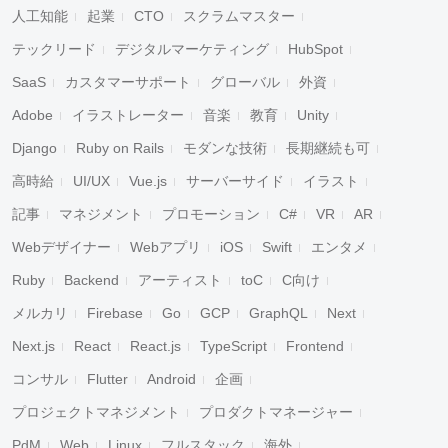
人工知能
起業
CTO
スクラムマスター
テックリード
デジタルマーケティング
HubSpot
SaaS
カスタマーサポート
グローバル
外資
Adobe
イラストレーター
音楽
教育
Unity
Django
Ruby on Rails
モダンな技術
長期継続も可
高時給
UI/UX
Vue.js
サーバーサイド
イラスト
記事
マネジメント
プロモーション
C#
VR
AR
Webデザイナー
Webアプリ
iOS
Swift
エンタメ
Ruby
Backend
アーティスト
toC
C向け
メルカリ
Firebase
Go
GCP
GraphQL
Next
Next.js
React
React.js
TypeScript
Frontend
コンサル
Flutter
Android
企画
プロジェクトマネジメント
プロダクトマネージャー
PdM
Web
Linux
フルスタック
海外