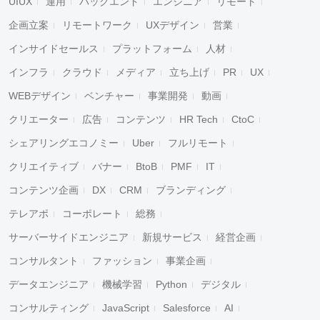
UIUX
運用
バックエンド
エンジニア
リモート
企画立案
リモートワーク
UXデザイン
営業
インサイドセールス
プラットフォーム
人材
インフラ
クラウド
メディア
立ち上げ
PR
UX
WEBデザイン
ベンチャー
事業開発
動画
クリエーター
広告
コンテンツ
HR Tech
CtoC
シェアリングエコノミー
Uber
フルリモート
クリエイティブ
バナー
BtoB
PMF
IT
コンテンツ企画
DX
CRM
ブランディング
テレアポ
コーポレート
総務
サーバーサイドエンジニア
新規サービス
経営企画
コンサルタント
ファッション
事業企画
データエンジニア
機械学習
Python
デジタル
コンサルティング
JavaScript
Salesforce
AI