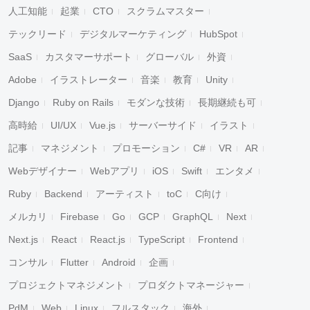
人工知能
起業
CTO
スクラムマスター
テックリード
デジタルマーケティング
HubSpot
SaaS
カスタマーサポート
グローバル
外資
Adobe
イラストレーター
音楽
教育
Unity
Django
Ruby on Rails
モダンな技術
長期継続も可
高時給
UI/UX
Vue.js
サーバーサイド
イラスト
記事
マネジメント
プロモーション
C#
VR
AR
Webデザイナー
Webアプリ
iOS
Swift
エンタメ
Ruby
Backend
アーティスト
toC
C向け
メルカリ
Firebase
Go
GCP
GraphQL
Next
Next.js
React
React.js
TypeScript
Frontend
コンサル
Flutter
Android
企画
プロジェクトマネジメント
プロダクトマネージャー
PdM
Web
Linux
フルスタック
海外