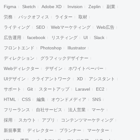
Figma
Sketch
Adobe XD
Invision
Zeplin
副業
労務
バックオフィス
ライター
取材
ライティング
SEO
Webマーケティング
Web広告
広告運用
facebook
リスティング
UI
Slack
フロントエンド
Photoshop
Illustrator
ディレクション
グラフィックデザイナー
Webディレクター
デザイン
ホワイトペーパー
UIデザイン
クライアントワーク
XD
アシスタント
サポート
Git
スタートアップ
Laravel
EC2
HTML
CSS
編集
オウンドメディア
SNS
フリーランス
自社サービス
法人営業
マーケ
採用
スカウト
アプリ
コンテンツマーケティング
新規事業
ディレクター
プランナー
マーケター