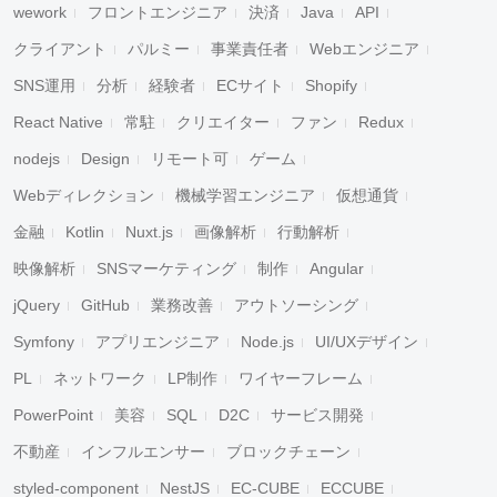
wework
フロントエンジニア
決済
Java
API
クライアント
パルミー
事業責任者
Webエンジニア
SNS運用
分析
経験者
ECサイト
Shopify
React Native
常駐
クリエイター
ファン
Redux
nodejs
Design
リモート可
ゲーム
Webディレクション
機械学習エンジニア
仮想通貨
金融
Kotlin
Nuxt.js
画像解析
行動解析
映像解析
SNSマーケティング
制作
Angular
jQuery
GitHub
業務改善
アウトソーシング
Symfony
アプリエンジニア
Node.js
UI/UXデザイン
PL
ネットワーク
LP制作
ワイヤーフレーム
PowerPoint
美容
SQL
D2C
サービス開発
不動産
インフルエンサー
ブロックチェーン
styled-component
NestJS
EC-CUBE
ECCUBE