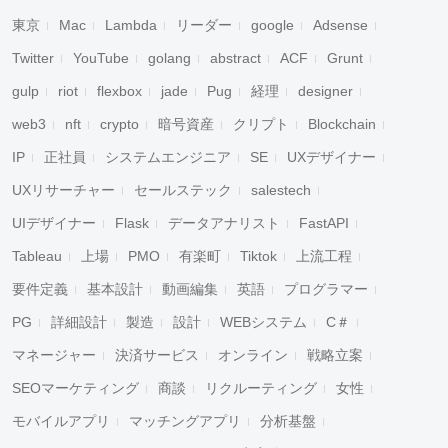
東京
Mac
Lambda
リーダー
google
Adsense
Twitter
YouTube
golang
abstract
ACF
Grunt
gulp
riot
flexbox
jade
Pug
経理
designer
web3
nft
crypto
暗号資産
クリプト
Blockchain
IP
正社員
システムエンジニア
SE
UXデザイナー
UXリサーチャー
セールステック
salestech
UIデザイナー
Flask
データアナリスト
FastAPI
Tableau
上場
PMO
有楽町
Tiktok
上流工程
要件定義
基本設計
動画編集
英語
プログラマー
PG
詳細設計
製造
設計
WEBシステム
C＃
マネージャー
決済サービス
オンライン
戦略立案
SEOマーケティング
商談
リクルーティング
女性
モバイルアプリ
マッチングアプリ
分析基盤