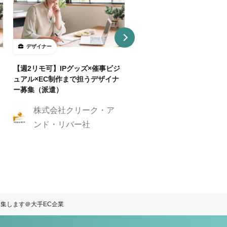
デザイナー
デザイナー
【週2リモ可】IPグッズ×催事ビジ
【週32H～/フルリモ】教育
ュアル×EC制作まで担うデザイナ
プロダクトを持つ企業でUI/
ー募集（派遣）
イナー
株式会社クリーク・ア
株式会社クリーク
ンド・リバー社
ンド・リバー社
募集します＠大手EC企業