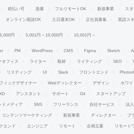
前払い可
急募
フルリモートOK
新規事業
スタ
オンライン面談OK
土日週末OK
正社員募集
英語ス
 5,000円
5,001円 ~ 10,000円
10,001円 ~
er
PM
WordPress
CMS
Figma
Sketch
A
クオフィス
ライター
取材
ライティング
SEO
リスティング
UI
Slack
フロントエンド
Photos
フィックデザイナー
Webディレクター
デザイン
ホワイ
XD
アシスタント
サポート
Git
スタートアップ
ンドメディア
SNS
フリーランス
自社サービス
法
コンテンツマーケティング
新規事業
ディレクター
プ
クエンド
エンジニア
リモート
企画立案
リモート