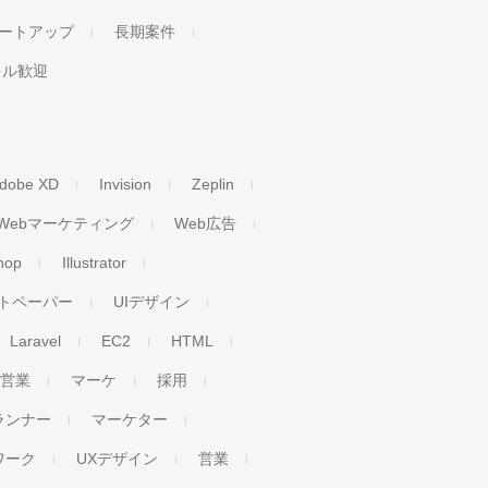
ートアップ
長期案件
キル歓迎
dobe XD
Invision
Zeplin
Webマーケティング
Web広告
hop
Illustrator
トペーパー
UIデザイン
Laravel
EC2
HTML
人営業
マーケ
採用
ランナー
マーケター
ワーク
UXデザイン
営業