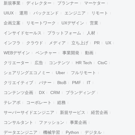
新規事業
ディレクター
プランナー
マーケター
UIUX
運用
バックエンド
エンジニア
リモート
企画立案
リモートワーク
UXデザイン
営業
インサイドセールス
プラットフォーム
人材
インフラ
クラウド
メディア
立ち上げ
PR
UX
WEBデザイン
ベンチャー
事業開発
動画
クリエーター
広告
コンテンツ
HR Tech
CtoC
シェアリングエコノミー
Uber
フルリモート
クリエイティブ
バナー
BtoB
PMF
IT
コンテンツ企画
DX
CRM
ブランディング
テレアポ
コーポレート
総務
サーバーサイドエンジニア
新規サービス
経営企画
コンサルタント
ファッション
事業企画
データエンジニア
機械学習
Python
デジタル