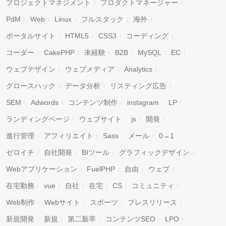
プロジェクトマネジメント
プロダクトマネージャー
PdM
Web
Linux
フルスタック
海外
ポータルサイト
HTML5
CSS3
コーディング
コーダー
CakePHP
未経験
B2B
MySQL
EC
ウェブデザイン
ウェブメディア
Analytics
グロースハック
データ分析
リスティング広告
SEM
Adwords
コンテンツ制作
instagram
LP
ランディングページ
ウェブサイト
js
開発
進行管理
アフィリエイト
Sass
メール
0→1
ゼロイチ
自社開発
BIツール
グラフィックデザイン
Webアプリケーション
FuelPHP
自由
ウェブ
在宅勤務
vue
自社
在宅
CS
コミュニティ
Web制作
Webサイト
スポーツ
プレスリリース
新規開発
新規
第二新卒
コンテンツSEO
LPO