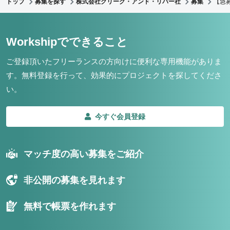
トップ
募集を探す
株式会社クリーク・アンド・リバー社
募集
【急
Workshipでできること
ご登録頂いたフリーランスの方向けに便利な専用機能がありま
す。
無料登録を行って、効果的にプロジェクトを探してくださ
い。
今すぐ会員登録
マッチ度の高い募集をご紹介
非公開の募集を見れます
無料で帳票を作れます