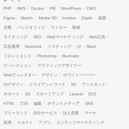
キーワード
PHP
AWS
Docker
PM
WordPress
CMS
Figma
Sketch
Adobe XD
Invision
Zeplin
副業
労務
バックオフィス
ライター
取材
ライティング
SEO
Webマーケティング
Web広告
広告運用
facebook
リスティング
UI
Slack
フロントエンド
Photoshop
Illustrator
ディレクション
グラフィックデザイナー
Webディレクター
デザイン
ホワイトペーパー
UIデザイン
クライアントワーク
XD
アシスタント
サポート
Git
スタートアップ
Laravel
EC2
HTML
CSS
編集
オウンドメディア
SNS
フリーランス
自社サービス
法人営業
マーケ
採用
スカウト
アプリ
コンテンツマーケティング