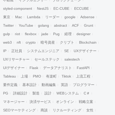
不動産
インフルエンサー
ブロックチェーン
styled-component
NestJS
EC-CUBE
ECCUBE
東京
Mac
Lambda
リーダー
google
Adsense
Twitter
YouTube
golang
abstract
ACF
Grunt
gulp
riot
flexbox
jade
Pug
経理
designer
web3
nft
crypto
暗号資産
クリプト
Blockchain
IP
正社員
システムエンジニア
SE
UXデザイナー
UXリサーチャー
セールステック
salestech
UIデザイナー
Flask
データアナリスト
FastAPI
Tableau
上場
PMO
有楽町
Tiktok
上流工程
要件定義
基本設計
動画編集
英語
プログラマー
PG
詳細設計
製造
設計
WEBシステム
C＃
マネージャー
決済サービス
オンライン
戦略立案
SEOマーケティング
商談
リクルーティング
女性