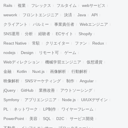
Rails
複業
フレックス
フルタイム
webサービス
wework
フロントエンジニア
決済
Java
API
クライアント
パルミー
事業責任者
Webエンジニア
SNS運用
分析
経験者
ECサイト
Shopify
React Native
常駐
クリエイター
ファン
Redux
nodejs
Design
リモート可
ゲーム
Webディレクション
機械学習エンジニア
仮想通貨
金融
Kotlin
Nuxt.js
画像解析
行動解析
映像解析
SNSマーケティング
制作
Angular
jQuery
GitHub
業務改善
アウトソーシング
Symfony
アプリエンジニア
Node.js
UI/UXデザイン
PL
ネットワーク
LP制作
ワイヤーフレーム
PowerPoint
美容
SQL
D2C
サービス開発