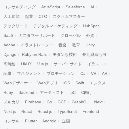
コンサルティング
JavaScript
Salesforce
AI
人工知能
起業
CTO
スクラムマスター
テックリード
デジタルマーケティング
HubSpot
SaaS
カスタマーサポート
グローバル
外資
Adobe
イラストレーター
音楽
教育
Unity
Django
Ruby on Rails
モダンな技術
長期継続も可
高時給
UI/UX
Vue.js
サーバーサイド
イラスト
記事
マネジメント
プロモーション
C#
VR
AR
Webデザイナー
Webアプリ
iOS
Swift
エンタメ
Ruby
Backend
アーティスト
toC
C向け
メルカリ
Firebase
Go
GCP
GraphQL
Next
Next.js
React
React.js
TypeScript
Frontend
コンサル
Flutter
Android
企画