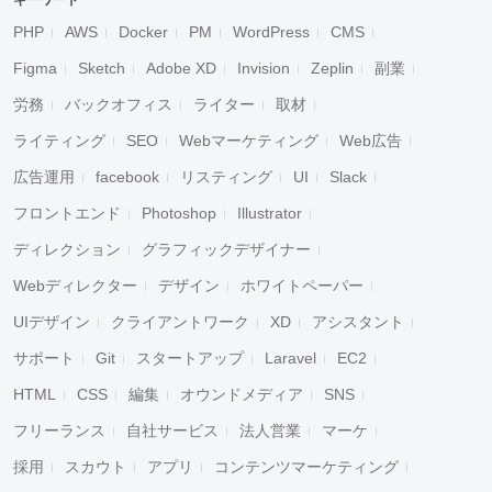
キーワード
PHP
AWS
Docker
PM
WordPress
CMS
Figma
Sketch
Adobe XD
Invision
Zeplin
副業
労務
バックオフィス
ライター
取材
ライティング
SEO
Webマーケティング
Web広告
広告運用
facebook
リスティング
UI
Slack
フロントエンド
Photoshop
Illustrator
ディレクション
グラフィックデザイナー
Webディレクター
デザイン
ホワイトペーパー
UIデザイン
クライアントワーク
XD
アシスタント
サポート
Git
スタートアップ
Laravel
EC2
HTML
CSS
編集
オウンドメディア
SNS
フリーランス
自社サービス
法人営業
マーケ
採用
スカウト
アプリ
コンテンツマーケティング