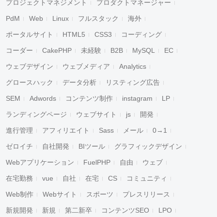
プロジェクトマネジメント
プロダクトマネージャー
PdM
Web
Linux
フルスタック
海外
ポータルサイト
HTML5
CSS3
コーディング
コーダー
CakePHP
未経験
B2B
MySQL
EC
ウェブデザイン
ウェブメディア
Analytics
グロースハック
データ分析
リスティング広告
SEM
Adwords
コンテンツ制作
instagram
LP
ランディングページ
ウェブサイト
js
開発
進行管理
アフィリエイト
Sass
メール
0→1
ゼロイチ
自社開発
BIツール
グラフィックデザイン
Webアプリケーション
FuelPHP
自由
ウェブ
在宅勤務
vue
自社
在宅
CS
コミュニティ
Web制作
Webサイト
スポーツ
プレスリリース
新規開発
新規
第二新卒
コンテンツSEO
LPO