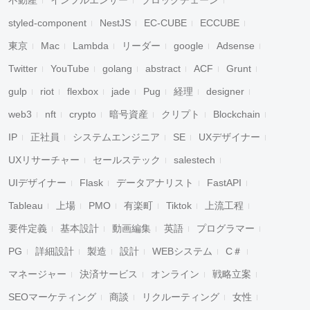
不動産
インフルエンサー
ブロックチェーン
styled-component
NestJS
EC-CUBE
ECCUBE
東京
Mac
Lambda
リーダー
google
Adsense
Twitter
YouTube
golang
abstract
ACF
Grunt
gulp
riot
flexbox
jade
Pug
経理
designer
web3
nft
crypto
暗号資産
クリプト
Blockchain
IP
正社員
システムエンジニア
SE
UXデザイナー
UXリサーチャー
セールステック
salestech
UIデザイナー
Flask
データアナリスト
FastAPI
Tableau
上場
PMO
有楽町
Tiktok
上流工程
要件定義
基本設計
動画編集
英語
プログラマー
PG
詳細設計
製造
設計
WEBシステム
C＃
マネージャー
決済サービス
オンライン
戦略立案
SEOマーケティング
商談
リクルーティング
女性