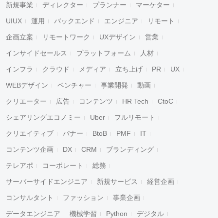
新規事業
ディレクター
プランナー
マーケター
UIUX
運用
バックエンド
エンジニア
リモート
企画立案
リモートワーク
UXデザイン
営業
インサイドセールス
プラットフォーム
人材
インフラ
クラウド
メディア
立ち上げ
PR
UX
WEBデザイン
ベンチャー
事業開発
動画
クリエーター
広告
コンテンツ
HR Tech
CtoC
シェアリングエコノミー
Uber
フルリモート
クリエイティブ
バナー
BtoB
PMF
IT
コンテンツ企画
DX
CRM
ブランディング
テレアポ
コーポレート
総務
サーバーサイドエンジニア
新規サービス
経営企画
コンサルタント
ファッション
事業企画
データエンジニア
機械学習
Python
デジタル