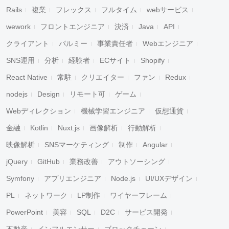
Rails
複業
フレックス
フルタイム
webサービス
wework
フロントエンジニア
決済
Java
API
クライアント
パルミー
事業責任者
Webエンジニア
SNS運用
分析
経験者
ECサイト
Shopify
React Native
常駐
クリエイター
ファン
Redux
nodejs
Design
リモート可
ゲーム
Webディレクション
機械学習エンジニア
仮想通貨
金融
Kotlin
Nuxt.js
画像解析
行動解析
映像解析
SNSマーケティング
制作
Angular
jQuery
GitHub
業務改善
アウトソーシング
Symfony
アプリエンジニア
Node.js
UI/UXデザイン
PL
ネットワーク
LP制作
ワイヤーフレーム
PowerPoint
美容
SQL
D2C
サービス開発