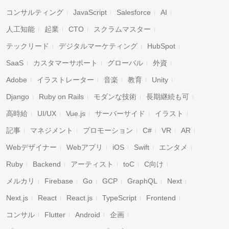
コンサルティング
JavaScript
Salesforce
AI
人工知能
起業
CTO
スクラムマスター
テックリード
デジタルマーケティング
HubSpot
SaaS
カスタマーサポート
グローバル
外資
Adobe
イラストレーター
音楽
教育
Unity
Django
Ruby on Rails
モダンな技術
長期継続も可
高時給
UI/UX
Vue.js
サーバーサイド
イラスト
記事
マネジメント
プロモーション
C#
VR
AR
Webデザイナー
Webアプリ
iOS
Swift
エンタメ
Ruby
Backend
アーティスト
toC
C向け
メルカリ
Firebase
Go
GCP
GraphQL
Next
Next.js
React
React.js
TypeScript
Frontend
コンサル
Flutter
Android
企画