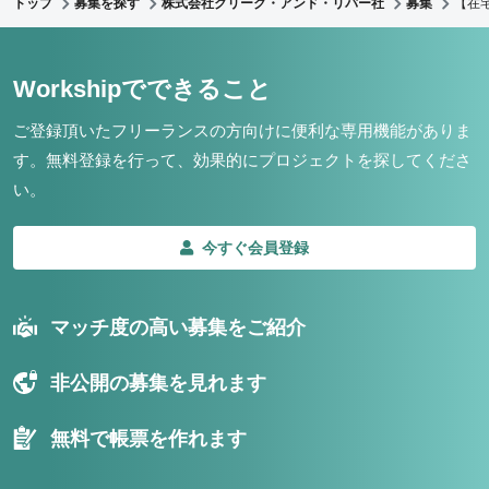
トップ
募集を探す
株式会社クリーク・アンド・リバー社
募集
【在宅
Workshipでできること
ご登録頂いたフリーランスの方向けに便利な専用機能がありま
す。
無料登録を行って、効果的にプロジェクトを探してくださ
い。
今すぐ会員登録
マッチ度の高い募集をご紹介
非公開の募集を見れます
無料で帳票を作れます