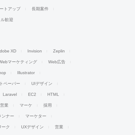
ートアップ
長期案件
キル歓迎
dobe XD
Invision
Zeplin
Webマーケティング
Web広告
hop
Illustrator
トペーパー
UIデザイン
Laravel
EC2
HTML
人営業
マーケ
採用
ランナー
マーケター
ワーク
UXデザイン
営業