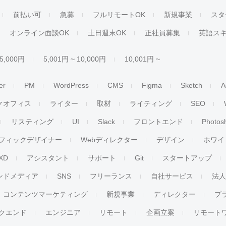
前払い可
急募
フルリモートOK
新規事業
スタ
オンライン面談OK
土日週末OK
正社員募集
英語ス
 5,000円
5,001円 ~ 10,000円
10,001円 ~
er
PM
WordPress
CMS
Figma
Sketch
A
クオフィス
ライター
取材
ライティング
SEO
リスティング
UI
Slack
フロントエンド
Photos
フィックデザイナー
Webディレクター
デザイン
ホワイ
XD
アシスタント
サポート
Git
スタートアップ
ンドメディア
SNS
フリーランス
自社サービス
法
コンテンツマーケティング
新規事業
ディレクター
プ
クエンド
エンジニア
リモート
企画立案
リモート