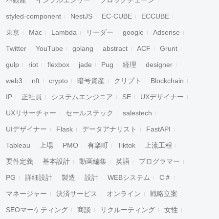
不動産
インフルエンサー
ブロックチェーン
styled-component
NestJS
EC-CUBE
ECCUBE
東京
Mac
Lambda
リーダー
google
Adsense
Twitter
YouTube
golang
abstract
ACF
Grunt
gulp
riot
flexbox
jade
Pug
経理
designer
web3
nft
crypto
暗号資産
クリプト
Blockchain
IP
正社員
システムエンジニア
SE
UXデザイナー
UXリサーチャー
セールステック
salestech
UIデザイナー
Flask
データアナリスト
FastAPI
Tableau
上場
PMO
有楽町
Tiktok
上流工程
要件定義
基本設計
動画編集
英語
プログラマー
PG
詳細設計
製造
設計
WEBシステム
C＃
マネージャー
決済サービス
オンライン
戦略立案
SEOマーケティング
商談
リクルーティング
女性