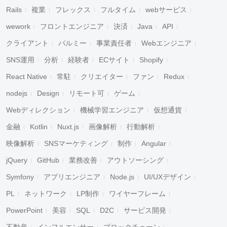
Rails
複業
フレックス
フルタイム
webサービス
wework
フロントエンジニア
決済
Java
API
クライアント
パルミー
事業責任者
Webエンジニア
SNS運用
分析
経験者
ECサイト
Shopify
React Native
常駐
クリエイター
ファン
Redux
nodejs
Design
リモート可
ゲーム
Webディレクション
機械学習エンジニア
仮想通貨
金融
Kotlin
Nuxt.js
画像解析
行動解析
映像解析
SNSマーケティング
制作
Angular
jQuery
GitHub
業務改善
アウトソーシング
Symfony
アプリエンジニア
Node.js
UI/UXデザイン
PL
ネットワーク
LP制作
ワイヤーフレーム
PowerPoint
美容
SQL
D2C
サービス開発