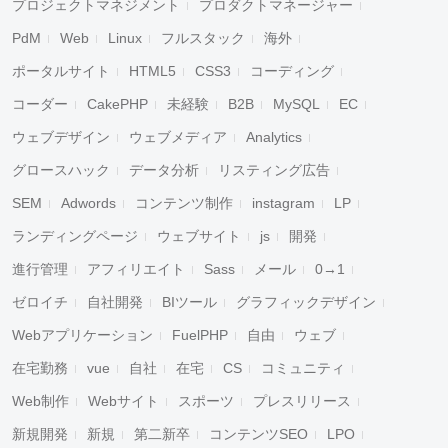
プロジェクトマネジメント
プロダクトマネージャー
PdM
Web
Linux
フルスタック
海外
ポータルサイト
HTML5
CSS3
コーディング
コーダー
CakePHP
未経験
B2B
MySQL
EC
ウェブデザイン
ウェブメディア
Analytics
グロースハック
データ分析
リスティング広告
SEM
Adwords
コンテンツ制作
instagram
LP
ランディングページ
ウェブサイト
js
開発
進行管理
アフィリエイト
Sass
メール
0→1
ゼロイチ
自社開発
BIツール
グラフィックデザイン
Webアプリケーション
FuelPHP
自由
ウェブ
在宅勤務
vue
自社
在宅
CS
コミュニティ
Web制作
Webサイト
スポーツ
プレスリリース
新規開発
新規
第二新卒
コンテンツSEO
LPO