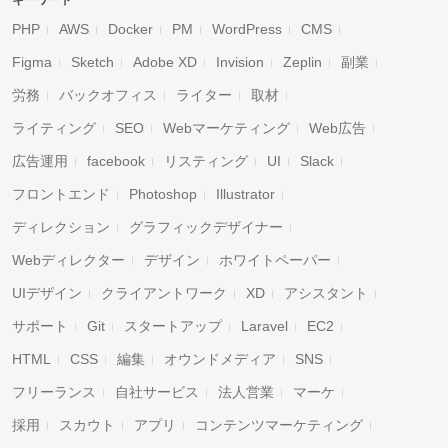
キーワード
PHP
AWS
Docker
PM
WordPress
CMS
Figma
Sketch
Adobe XD
Invision
Zeplin
副業
労務
バックオフィス
ライター
取材
ライティング
SEO
Webマーケティング
Web広告
広告運用
facebook
リスティング
UI
Slack
フロントエンド
Photoshop
Illustrator
ディレクション
グラフィックデザイナー
Webディレクター
デザイン
ホワイトペーパー
UIデザイン
クライアントワーク
XD
アシスタント
サポート
Git
スタートアップ
Laravel
EC2
HTML
CSS
編集
オウンドメディア
SNS
フリーランス
自社サービス
法人営業
マーケ
採用
スカウト
アプリ
コンテンツマーケティング