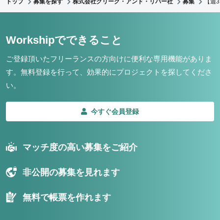
トップ
募集を探す
株式会社クリーク・アンド・リバー社
募集
【週
Workshipでできること
ご登録頂いたフリーランスの方向けに便利な専用機能がありま
す。
無料登録を行って、効果的にプロジェクトを探してくださ
い。
今すぐ会員登録
マッチ度の高い募集をご紹介
非公開の募集を見れます
無料で帳票を作れます