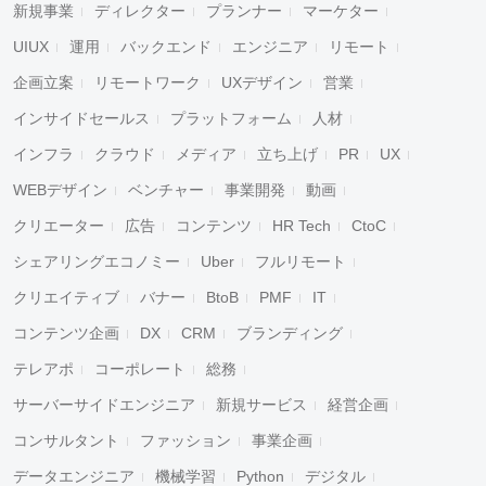
新規事業
ディレクター
プランナー
マーケター
UIUX
運用
バックエンド
エンジニア
リモート
企画立案
リモートワーク
UXデザイン
営業
インサイドセールス
プラットフォーム
人材
インフラ
クラウド
メディア
立ち上げ
PR
UX
WEBデザイン
ベンチャー
事業開発
動画
クリエーター
広告
コンテンツ
HR Tech
CtoC
シェアリングエコノミー
Uber
フルリモート
クリエイティブ
バナー
BtoB
PMF
IT
コンテンツ企画
DX
CRM
ブランディング
テレアポ
コーポレート
総務
サーバーサイドエンジニア
新規サービス
経営企画
コンサルタント
ファッション
事業企画
データエンジニア
機械学習
Python
デジタル