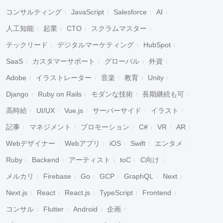
コンサルティング
JavaScript
Salesforce
AI
人工知能
起業
CTO
スクラムマスター
テックリード
デジタルマーケティング
HubSpot
SaaS
カスタマーサポート
グローバル
外資
Adobe
イラストレーター
音楽
教育
Unity
Django
Ruby on Rails
モダンな技術
長期継続も可
高時給
UI/UX
Vue.js
サーバーサイド
イラスト
記事
マネジメント
プロモーション
C#
VR
AR
Webデザイナー
Webアプリ
iOS
Swift
エンタメ
Ruby
Backend
アーティスト
toC
C向け
メルカリ
Firebase
Go
GCP
GraphQL
Next
Next.js
React
React.js
TypeScript
Frontend
コンサル
Flutter
Android
企画