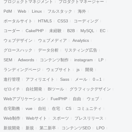
プロジェクトマネジメント
プロダクトマネージャー
PdM
Web
Linux
フルスタック
海外
ポータルサイト
HTML5
CSS3
コーディング
コーダー
CakePHP
未経験
B2B
MySQL
EC
ウェブデザイン
ウェブメディア
Analytics
グロースハック
データ分析
リスティング広告
SEM
Adwords
コンテンツ制作
instagram
LP
ランディングページ
ウェブサイト
js
開発
進行管理
アフィリエイト
Sass
メール
0→1
ゼロイチ
自社開発
BIツール
グラフィックデザイン
Webアプリケーション
FuelPHP
自由
ウェブ
在宅勤務
vue
自社
在宅
CS
コミュニティ
Web制作
Webサイト
スポーツ
プレスリリース
新規開発
新規
第二新卒
コンテンツSEO
LPO