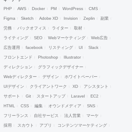
キーワード
PHP
AWS
Docker
PM
WordPress
CMS
Figma
Sketch
Adobe XD
Invision
Zeplin
副業
労務
バックオフィス
ライター
取材
ライティング
SEO
Webマーケティング
Web広告
広告運用
facebook
リスティング
UI
Slack
フロントエンド
Photoshop
Illustrator
ディレクション
グラフィックデザイナー
Webディレクター
デザイン
ホワイトペーパー
UIデザイン
クライアントワーク
XD
アシスタント
サポート
Git
スタートアップ
Laravel
EC2
HTML
CSS
編集
オウンドメディア
SNS
フリーランス
自社サービス
法人営業
マーケ
採用
スカウト
アプリ
コンテンツマーケティング