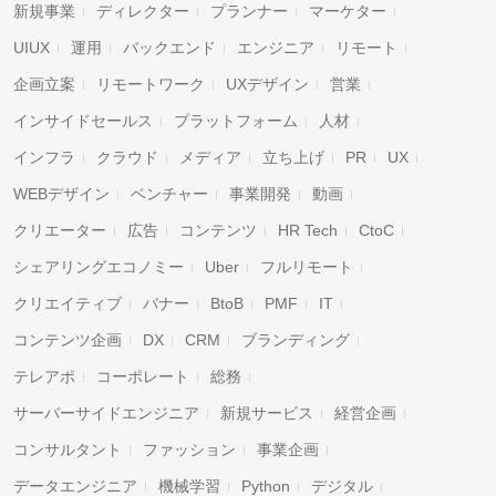
新規事業
ディレクター
プランナー
マーケター
UIUX
運用
バックエンド
エンジニア
リモート
企画立案
リモートワーク
UXデザイン
営業
インサイドセールス
プラットフォーム
人材
インフラ
クラウド
メディア
立ち上げ
PR
UX
WEBデザイン
ベンチャー
事業開発
動画
クリエーター
広告
コンテンツ
HR Tech
CtoC
シェアリングエコノミー
Uber
フルリモート
クリエイティブ
バナー
BtoB
PMF
IT
コンテンツ企画
DX
CRM
ブランディング
テレアポ
コーポレート
総務
サーバーサイドエンジニア
新規サービス
経営企画
コンサルタント
ファッション
事業企画
データエンジニア
機械学習
Python
デジタル