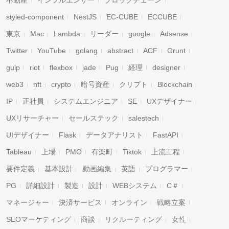
不動産
インフルエンサー
ブロックチェーン
styled-component
NestJS
EC-CUBE
ECCUBE
東京
Mac
Lambda
リーダー
google
Adsense
Twitter
YouTube
golang
abstract
ACF
Grunt
gulp
riot
flexbox
jade
Pug
経理
designer
web3
nft
crypto
暗号資産
クリプト
Blockchain
IP
正社員
システムエンジニア
SE
UXデザイナー
UXリサーチャー
セールステック
salestech
UIデザイナー
Flask
データアナリスト
FastAPI
Tableau
上場
PMO
有楽町
Tiktok
上流工程
要件定義
基本設計
動画編集
英語
プログラマー
PG
詳細設計
製造
設計
WEBシステム
C＃
マネージャー
決済サービス
オンライン
戦略立案
SEOマーケティング
商談
リクルーティング
女性