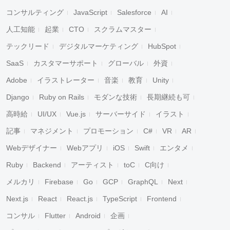
コンサルティング
JavaScript
Salesforce
AI
人工知能
起業
CTO
スクラムマスター
テックリード
デジタルマーケティング
HubSpot
SaaS
カスタマーサポート
グローバル
外資
Adobe
イラストレーター
音楽
教育
Unity
Django
Ruby on Rails
モダンな技術
長期継続も可
高時給
UI/UX
Vue.js
サーバーサイド
イラスト
記事
マネジメント
プロモーション
C#
VR
AR
Webデザイナー
Webアプリ
iOS
Swift
エンタメ
Ruby
Backend
アーティスト
toC
C向け
メルカリ
Firebase
Go
GCP
GraphQL
Next
Next.js
React
React.js
TypeScript
Frontend
コンサル
Flutter
Android
企画