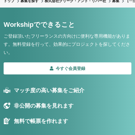
トップ
募集を探す
株式会社クリーク・アンド・リバー社
募集
【一
Workshipでできること
ご登録頂いたフリーランスの方向けに便利な専用機能がありま
す。
無料登録を行って、効果的にプロジェクトを探してくださ
い。
今すぐ会員登録
マッチ度の高い募集をご紹介
非公開の募集を見れます
無料で帳票を作れます