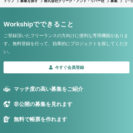
トップ
募集を探す
株式会社クリーク・アンド・リバー社
募集
【一
Workshipでできること
ご登録頂いたフリーランスの方向けに便利な専用機能がありま
す。
無料登録を行って、効果的にプロジェクトを探してくださ
い。
今すぐ会員登録
マッチ度の高い募集をご紹介
非公開の募集を見れます
無料で帳票を作れます