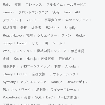
Rails
複業
フレックス
フルタイム
webサービス
wework
フロントエンジニア
決済
Java
API
クライアント
パルミー
事業責任者
Webエンジニア
SNS運用
分析
経験者
ECサイト
Shopify
React Native
常駐
クリエイター
ファン
Redux
nodejs
Design
リモート可
ゲーム
Webディレクション
機械学習エンジニア
仮想通貨
金融
Kotlin
Nuxt.js
画像解析
行動解析
映像解析
SNSマーケティング
制作
Angular
jQuery
GitHub
業務改善
アウトソーシング
Symfony
アプリエンジニア
Node.js
UI/UXデザイン
PL
ネットワーク
LP制作
ワイヤーフレーム
PowerPoint
美容
SQL
D2C
サービス開発