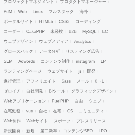
プロジェクトマネジメント
プロダクトマネージャー
PdM
Web
Linux
フルスタック
海外
ポータルサイト
HTML5
CSS3
コーディング
コーダー
CakePHP
未経験
B2B
MySQL
EC
ウェブデザイン
ウェブメディア
Analytics
グロースハック
データ分析
リスティング広告
SEM
Adwords
コンテンツ制作
instagram
LP
ランディングページ
ウェブサイト
js
開発
進行管理
アフィリエイト
Sass
メール
0→1
ゼロイチ
自社開発
BIツール
グラフィックデザイン
Webアプリケーション
FuelPHP
自由
ウェブ
在宅勤務
vue
自社
在宅
CS
コミュニティ
Web制作
Webサイト
スポーツ
プレスリリース
新規開発
新規
第二新卒
コンテンツSEO
LPO