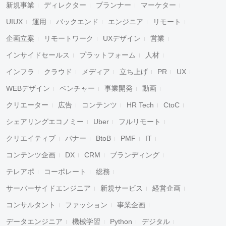
新規事業
ディレクター
プランナー
マーケター
UIUX
運用
バックエンド
エンジニア
リモート
企画立案
リモートワーク
UXデザイン
営業
インサイドセールス
プラットフォーム
人材
インフラ
クラウド
メディア
立ち上げ
PR
UX
WEBデザイン
ベンチャー
事業開発
動画
クリエーター
広告
コンテンツ
HR Tech
CtoC
シェアリングエコノミー
Uber
フルリモート
クリエイティブ
バナー
BtoB
PMF
IT
コンテンツ企画
DX
CRM
ブランディング
テレアポ
コーポレート
総務
サーバーサイドエンジニア
新規サービス
経営企画
コンサルタント
ファッション
事業企画
データエンジニア
機械学習
Python
デジタル