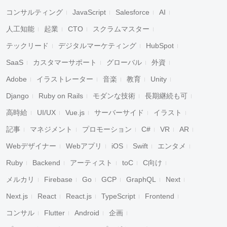
コンサルティング
JavaScript
Salesforce
AI
人工知能
起業
CTO
スクラムマスター
テックリード
デジタルマーケティング
HubSpot
SaaS
カスタマーサポート
グローバル
外資
Adobe
イラストレーター
音楽
教育
Unity
Django
Ruby on Rails
モダンな技術
長期継続も可
高時給
UI/UX
Vue.js
サーバーサイド
イラスト
記事
マネジメント
プロモーション
C#
VR
AR
Webデザイナー
Webアプリ
iOS
Swift
エンタメ
Ruby
Backend
アーティスト
toC
C向け
メルカリ
Firebase
Go
GCP
GraphQL
Next
Next.js
React
React.js
TypeScript
Frontend
コンサル
Flutter
Android
企画