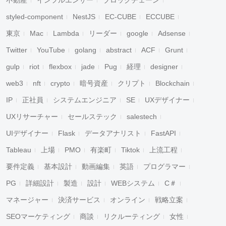
不動産
インフルエンサー
ブロックチェーン
styled-component
NestJS
EC-CUBE
ECCUBE
東京
Mac
Lambda
リーダー
google
Adsense
Twitter
YouTube
golang
abstract
ACF
Grunt
gulp
riot
flexbox
jade
Pug
経理
designer
web3
nft
crypto
暗号資産
クリプト
Blockchain
IP
正社員
システムエンジニア
SE
UXデザイナー
UXリサーチャー
セールステック
salestech
UIデザイナー
Flask
データアナリスト
FastAPI
Tableau
上場
PMO
有楽町
Tiktok
上流工程
要件定義
基本設計
動画編集
英語
プログラマー
PG
詳細設計
製造
設計
WEBシステム
C＃
マネージャー
決済サービス
オンライン
戦略立案
SEOマーケティング
商談
リクルーティング
女性