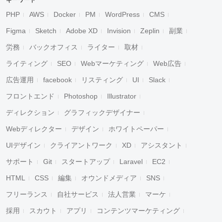
キーワード
PHP
AWS
Docker
PM
WordPress
CMS
Figma
Sketch
Adobe XD
Invision
Zeplin
副業
労務
バックオフィス
ライター
取材
ライティング
SEO
Webマーケティング
Web広告
広告運用
facebook
リスティング
UI
Slack
フロントエンド
Photoshop
Illustrator
ディレクション
グラフィックデザイナー
Webディレクター
デザイン
ホワイトペーパー
UIデザイン
クライアントワーク
XD
アシスタント
サポート
Git
スタートアップ
Laravel
EC2
HTML
CSS
編集
オウンドメディア
SNS
フリーランス
自社サービス
法人営業
マーケ
採用
スカウト
アプリ
コンテンツマーケティング