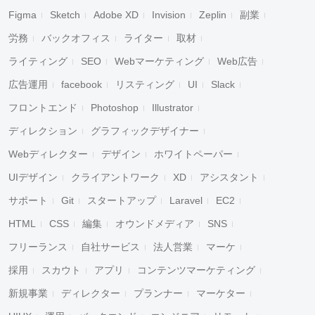
Figma
Sketch
Adobe XD
Invision
Zeplin
副業
労務
バックオフィス
ライター
取材
ライティング
SEO
Webマーケティング
Web広告
広告運用
facebook
リスティング
UI
Slack
フロントエンド
Photoshop
Illustrator
ディレクション
グラフィックデザイナー
Webディレクター
デザイン
ホワイトペーパー
UIデザイン
クライアントワーク
XD
アシスタント
サポート
Git
スタートアップ
Laravel
EC2
HTML
CSS
編集
オウンドメディア
SNS
フリーランス
自社サービス
法人営業
マーケ
採用
スカウト
アプリ
コンテンツマーケティング
新規事業
ディレクター
プランナー
マーケター