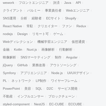
wework
フロントエンジニア
決済
Java
API
クライアント
パルミー
事業責任者
Webエンジニア
SNS運用
分析
経験者
ECサイト
Shopify
React Native
常駐
クリエイター
ファン
Redux
nodejs
Design
リモート可
ゲーム
Webディレクション
機械学習エンジニア
仮想通貨
金融
Kotlin
Nuxt.js
画像解析
行動解析
映像解析
SNSマーケティング
制作
Angular
jQuery
GitHub
業務改善
アウトソーシング
Symfony
アプリエンジニア
Node.js
UI/UXデザイン
PL
ネットワーク
LP制作
ワイヤーフレーム
PowerPoint
美容
SQL
D2C
サービス開発
不動産
インフルエンサー
ブロックチェーン
styled-component
NestJS
EC-CUBE
ECCUBE