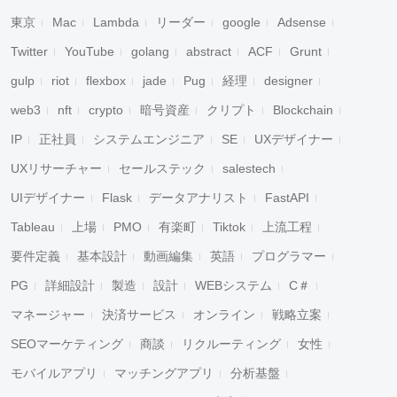
東京
Mac
Lambda
リーダー
google
Adsense
Twitter
YouTube
golang
abstract
ACF
Grunt
gulp
riot
flexbox
jade
Pug
経理
designer
web3
nft
crypto
暗号資産
クリプト
Blockchain
IP
正社員
システムエンジニア
SE
UXデザイナー
UXリサーチャー
セールステック
salestech
UIデザイナー
Flask
データアナリスト
FastAPI
Tableau
上場
PMO
有楽町
Tiktok
上流工程
要件定義
基本設計
動画編集
英語
プログラマー
PG
詳細設計
製造
設計
WEBシステム
C＃
マネージャー
決済サービス
オンライン
戦略立案
SEOマーケティング
商談
リクルーティング
女性
モバイルアプリ
マッチングアプリ
分析基盤