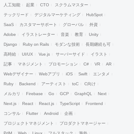
人工知能
起業
CTO
スクラムマスター
テックリード
デジタルマーケティング
HubSpot
SaaS
カスタマーサポート
グローバル
外資
Adobe
イラストレーター
音楽
教育
Unity
Django
Ruby on Rails
モダンな技術
長期継続も可
高時給
UI/UX
Vue.js
サーバーサイド
イラスト
記事
マネジメント
プロモーション
C#
VR
AR
Webデザイナー
Webアプリ
iOS
Swift
エンタメ
Ruby
Backend
アーティスト
toC
C向け
メルカリ
Firebase
Go
GCP
GraphQL
Next
Next.js
React
React.js
TypeScript
Frontend
コンサル
Flutter
Android
企画
プロジェクトマネジメント
プロダクトマネージャー
PdM
Web
Linux
フルスタック
海外