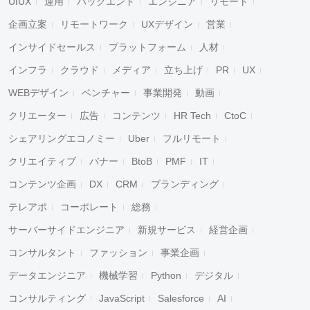
UIUX
運用
バックエンド
エンジニア
リモート
企画立案
リモートワーク
UXデザイン
営業
インサイドセールス
プラットフォーム
人材
インフラ
クラウド
メディア
立ち上げ
PR
UX
WEBデザイン
ベンチャー
事業開発
動画
クリエーター
広告
コンテンツ
HR Tech
CtoC
シェアリングエコノミー
Uber
フルリモート
クリエイティブ
バナー
BtoB
PMF
IT
コンテンツ企画
DX
CRM
ブランディング
テレアポ
コーポレート
総務
サーバーサイドエンジニア
新規サービス
経営企画
コンサルタント
ファッション
事業企画
データエンジニア
機械学習
Python
デジタル
コンサルティング
JavaScript
Salesforce
AI