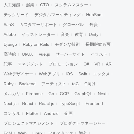
人工知能
起業
CTO
スクラムマスター
テックリード
デジタルマーケティング
HubSpot
SaaS
カスタマーサポート
グローバル
外資
Adobe
イラストレーター
音楽
教育
Unity
Django
Ruby on Rails
モダンな技術
長期継続も可
高時給
UI/UX
Vue.js
サーバーサイド
イラスト
記事
マネジメント
プロモーション
C#
VR
AR
Webデザイナー
Webアプリ
iOS
Swift
エンタメ
Ruby
Backend
アーティスト
toC
C向け
メルカリ
Firebase
Go
GCP
GraphQL
Next
Next.js
React
React.js
TypeScript
Frontend
コンサル
Flutter
Android
企画
プロジェクトマネジメント
プロダクトマネージャー
PdM
Web
Linux
フルスタック
海外