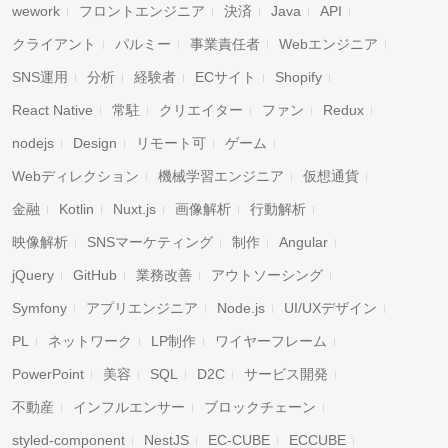
wework
フロントエンジニア
決済
Java
API
クライアント
パルミー
事業責任者
Webエンジニア
SNS運用
分析
経験者
ECサイト
Shopify
React Native
常駐
クリエイター
ファン
Redux
nodejs
Design
リモート可
ゲーム
Webディレクション
機械学習エンジニア
仮想通貨
金融
Kotlin
Nuxt.js
画像解析
行動解析
映像解析
SNSマーケティング
制作
Angular
jQuery
GitHub
業務改善
アウトソーシング
Symfony
アプリエンジニア
Node.js
UI/UXデザイン
PL
ネットワーク
LP制作
ワイヤーフレーム
PowerPoint
美容
SQL
D2C
サービス開発
不動産
インフルエンサー
ブロックチェーン
styled-component
NestJS
EC-CUBE
ECCUBE