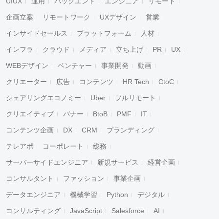
UIUX
運用
バックエンド
エンジニア
リモート
企画立案
リモートワーク
UXデザイン
営業
インサイドセールス
プラットフォーム
人材
インフラ
クラウド
メディア
立ち上げ
PR
UX
WEBデザイン
ベンチャー
事業開発
動画
クリエーター
広告
コンテンツ
HR Tech
CtoC
シェアリングエコノミー
Uber
フルリモート
クリエイティブ
バナー
BtoB
PMF
IT
コンテンツ企画
DX
CRM
ブランディング
テレアポ
コーポレート
総務
サーバーサイドエンジニア
新規サービス
経営企画
コンサルタント
ファッション
事業企画
データエンジニア
機械学習
Python
デジタル
コンサルティング
JavaScript
Salesforce
AI