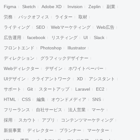
Figma
Sketch
Adobe XD
Invision
Zeplin
副業
労務
バックオフィス
ライター
取材
ライティング
SEO
Webマーケティング
Web広告
広告運用
facebook
リスティング
UI
Slack
フロントエンド
Photoshop
Illustrator
ディレクション
グラフィックデザイナー
Webディレクター
デザイン
ホワイトペーパー
UIデザイン
クライアントワーク
XD
アシスタント
サポート
Git
スタートアップ
Laravel
EC2
HTML
CSS
編集
オウンドメディア
SNS
フリーランス
自社サービス
法人営業
マーケ
採用
スカウト
アプリ
コンテンツマーケティング
新規事業
ディレクター
プランナー
マーケター