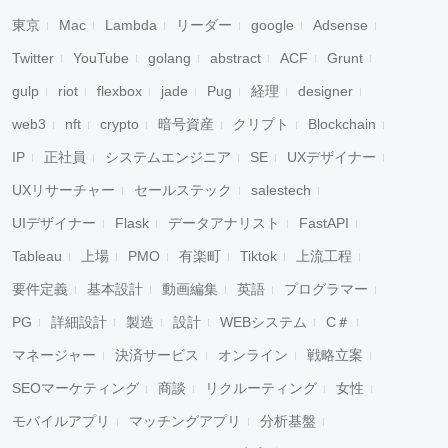
東京
Mac
Lambda
リーダー
google
Adsense
Twitter
YouTube
golang
abstract
ACF
Grunt
gulp
riot
flexbox
jade
Pug
経理
designer
web3
nft
crypto
暗号資産
クリプト
Blockchain
IP
正社員
システムエンジニア
SE
UXデザイナー
UXリサーチャー
セールステック
salestech
UIデザイナー
Flask
データアナリスト
FastAPI
Tableau
上場
PMO
有楽町
Tiktok
上流工程
要件定義
基本設計
動画編集
英語
プログラマー
PG
詳細設計
製造
設計
WEBシステム
C＃
マネージャー
決済サービス
オンライン
戦略立案
SEOマーケティング
商談
リクルーティング
女性
モバイルアプリ
マッチングアプリ
分析基盤