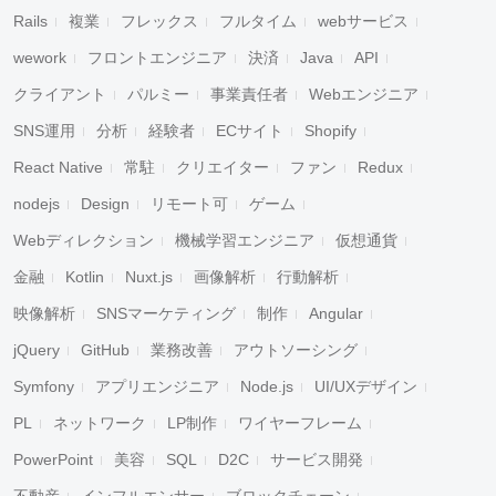
Rails
複業
フレックス
フルタイム
webサービス
wework
フロントエンジニア
決済
Java
API
クライアント
パルミー
事業責任者
Webエンジニア
SNS運用
分析
経験者
ECサイト
Shopify
React Native
常駐
クリエイター
ファン
Redux
nodejs
Design
リモート可
ゲーム
Webディレクション
機械学習エンジニア
仮想通貨
金融
Kotlin
Nuxt.js
画像解析
行動解析
映像解析
SNSマーケティング
制作
Angular
jQuery
GitHub
業務改善
アウトソーシング
Symfony
アプリエンジニア
Node.js
UI/UXデザイン
PL
ネットワーク
LP制作
ワイヤーフレーム
PowerPoint
美容
SQL
D2C
サービス開発