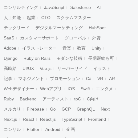
コンサルティング
JavaScript
Salesforce
AI
人工知能
起業
CTO
スクラムマスター
テックリード
デジタルマーケティング
HubSpot
SaaS
カスタマーサポート
グローバル
外資
Adobe
イラストレーター
音楽
教育
Unity
Django
Ruby on Rails
モダンな技術
長期継続も可
高時給
UI/UX
Vue.js
サーバーサイド
イラスト
記事
マネジメント
プロモーション
C#
VR
AR
Webデザイナー
Webアプリ
iOS
Swift
エンタメ
Ruby
Backend
アーティスト
toC
C向け
メルカリ
Firebase
Go
GCP
GraphQL
Next
Next.js
React
React.js
TypeScript
Frontend
コンサル
Flutter
Android
企画