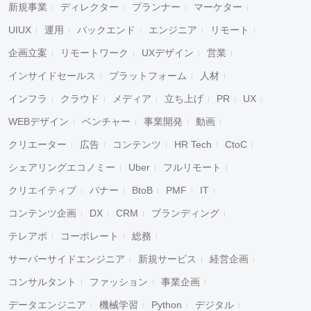
新規事業
ディレクター
プランナー
マーケター
UIUX
運用
バックエンド
エンジニア
リモート
企画立案
リモートワーク
UXデザイン
営業
インサイドセールス
プラットフォーム
人材
インフラ
クラウド
メディア
立ち上げ
PR
UX
WEBデザイン
ベンチャー
事業開発
動画
クリエーター
広告
コンテンツ
HR Tech
CtoC
シェアリングエコノミー
Uber
フルリモート
クリエイティブ
バナー
BtoB
PMF
IT
コンテンツ企画
DX
CRM
ブランディング
テレアポ
コーポレート
総務
サーバーサイドエンジニア
新規サービス
経営企画
コンサルタント
ファッション
事業企画
データエンジニア
機械学習
Python
デジタル