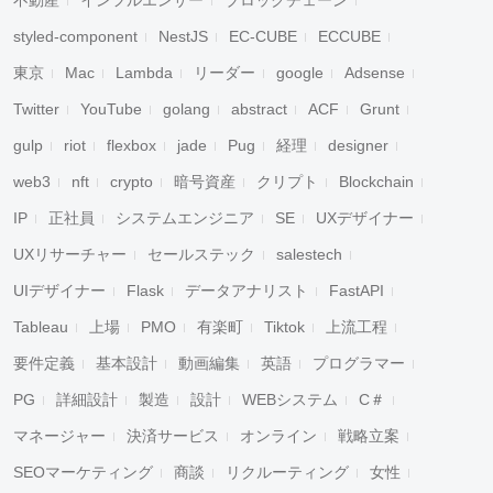
不動産
インフルエンサー
ブロックチェーン
styled-component
NestJS
EC-CUBE
ECCUBE
東京
Mac
Lambda
リーダー
google
Adsense
Twitter
YouTube
golang
abstract
ACF
Grunt
gulp
riot
flexbox
jade
Pug
経理
designer
web3
nft
crypto
暗号資産
クリプト
Blockchain
IP
正社員
システムエンジニア
SE
UXデザイナー
UXリサーチャー
セールステック
salestech
UIデザイナー
Flask
データアナリスト
FastAPI
Tableau
上場
PMO
有楽町
Tiktok
上流工程
要件定義
基本設計
動画編集
英語
プログラマー
PG
詳細設計
製造
設計
WEBシステム
C＃
マネージャー
決済サービス
オンライン
戦略立案
SEOマーケティング
商談
リクルーティング
女性