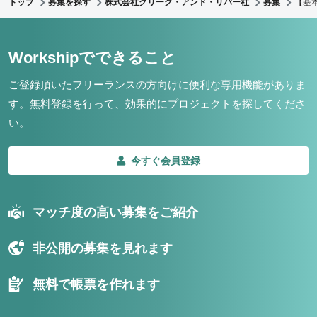
トップ
募集を探す
株式会社クリーク・アンド・リバー社
募集
【基
Workshipでできること
ご登録頂いたフリーランスの方向けに便利な専用機能がありま
す。
無料登録を行って、効果的にプロジェクトを探してくださ
い。
今すぐ会員登録
マッチ度の高い募集をご紹介
非公開の募集を見れます
無料で帳票を作れます