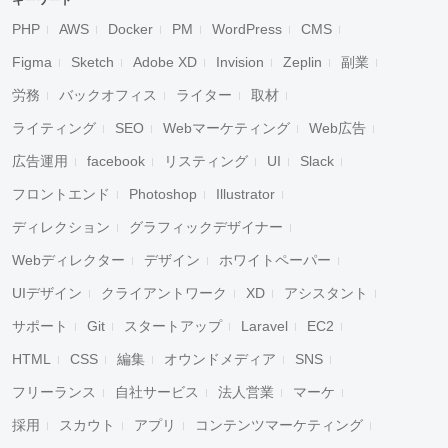
キーワード
PHP
AWS
Docker
PM
WordPress
CMS
Figma
Sketch
Adobe XD
Invision
Zeplin
副業
労務
バックオフィス
ライター
取材
ライティング
SEO
Webマーケティング
Web広告
広告運用
facebook
リスティング
UI
Slack
フロントエンド
Photoshop
Illustrator
ディレクション
グラフィックデザイナー
Webディレクター
デザイン
ホワイトペーパー
UIデザイン
クライアントワーク
XD
アシスタント
サポート
Git
スタートアップ
Laravel
EC2
HTML
CSS
編集
オウンドメディア
SNS
フリーランス
自社サービス
法人営業
マーケ
採用
スカウト
アプリ
コンテンツマーケティング