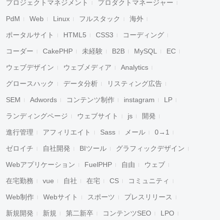
プロジェクトマネジメント
プロダクトマネージャー
PdM
Web
Linux
フルスタック
海外
ポータルサイト
HTML5
CSS3
コーディング
コーダー
CakePHP
未経験
B2B
MySQL
EC
ウェブデザイン
ウェブメディア
Analytics
グロースハック
データ分析
リスティング広告
SEM
Adwords
コンテンツ制作
instagram
LP
ランディングページ
ウェブサイト
js
開発
進行管理
アフィリエイト
Sass
メール
0→1
ゼロイチ
自社開発
BIツール
グラフィックデザイン
Webアプリケーション
FuelPHP
自由
ウェブ
在宅勤務
vue
自社
在宅
CS
コミュニティ
Web制作
Webサイト
スポーツ
プレスリリース
新規開発
新規
第二新卒
コンテンツSEO
LPO