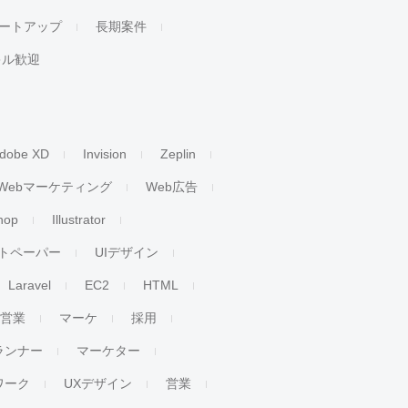
ートアップ
長期案件
キル歓迎
dobe XD
Invision
Zeplin
Webマーケティング
Web広告
hop
Illustrator
トペーパー
UIデザイン
Laravel
EC2
HTML
人営業
マーケ
採用
ランナー
マーケター
ワーク
UXデザイン
営業