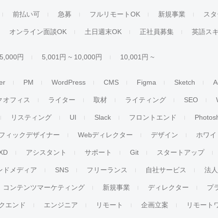
前払い可
急募
フルリモートOK
新規事業
スタ
オンライン面談OK
土日週末OK
正社員募集
英語ス
 5,000円
5,001円 ~ 10,000円
10,001円 ~
er
PM
WordPress
CMS
Figma
Sketch
A
クオフィス
ライター
取材
ライティング
SEO
リスティング
UI
Slack
フロントエンド
Photos
フィックデザイナー
Webディレクター
デザイン
ホワイ
XD
アシスタント
サポート
Git
スタートアップ
ンドメディア
SNS
フリーランス
自社サービス
法
コンテンツマーケティング
新規事業
ディレクター
プ
クエンド
エンジニア
リモート
企画立案
リモート