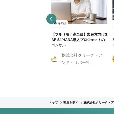
の他
その他
.5日～OK】大手スポーツブ
【フルリモ／高単価】製造業向けS
ドのECサイト戦略/ディレクタ
AP S4/HANA導入プロジェクトの
集！
コンサル
株式会社クリーク・ア
株式会社クリーク・ア
ンド・リバー社
ンド・リバー社
トップ
募集を探す
株式会社クリーク・ア