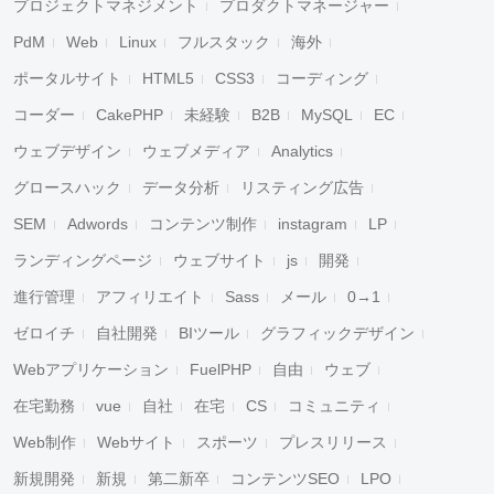
プロジェクトマネジメント
プロダクトマネージャー
PdM
Web
Linux
フルスタック
海外
ポータルサイト
HTML5
CSS3
コーディング
コーダー
CakePHP
未経験
B2B
MySQL
EC
ウェブデザイン
ウェブメディア
Analytics
グロースハック
データ分析
リスティング広告
SEM
Adwords
コンテンツ制作
instagram
LP
ランディングページ
ウェブサイト
js
開発
進行管理
アフィリエイト
Sass
メール
0→1
ゼロイチ
自社開発
BIツール
グラフィックデザイン
Webアプリケーション
FuelPHP
自由
ウェブ
在宅勤務
vue
自社
在宅
CS
コミュニティ
Web制作
Webサイト
スポーツ
プレスリリース
新規開発
新規
第二新卒
コンテンツSEO
LPO