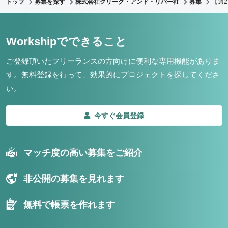
トップ
募集を探す
株式会社クリーク・アンド・リバー社
募集
【週
Workshipでできること
ご登録頂いたフリーランスの方向けに便利な専用機能がありま
す。
無料登録を行って、効果的にプロジェクトを探してくださ
い。
今すぐ会員登録
マッチ度の高い募集をご紹介
非公開の募集を見れます
無料で帳票を作れます