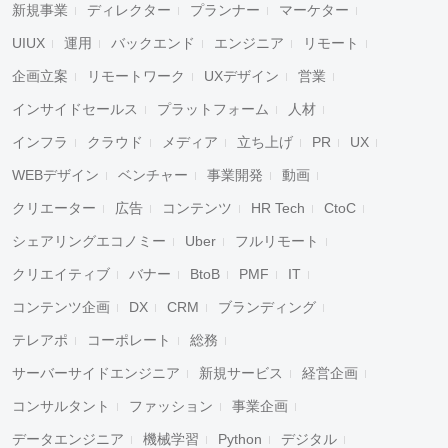
新規事業
ディレクター
プランナー
マーケター
UIUX
運用
バックエンド
エンジニア
リモート
企画立案
リモートワーク
UXデザイン
営業
インサイドセールス
プラットフォーム
人材
インフラ
クラウド
メディア
立ち上げ
PR
UX
WEBデザイン
ベンチャー
事業開発
動画
クリエーター
広告
コンテンツ
HR Tech
CtoC
シェアリングエコノミー
Uber
フルリモート
クリエイティブ
バナー
BtoB
PMF
IT
コンテンツ企画
DX
CRM
ブランディング
テレアポ
コーポレート
総務
サーバーサイドエンジニア
新規サービス
経営企画
コンサルタント
ファッション
事業企画
データエンジニア
機械学習
Python
デジタル