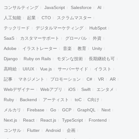
コンサルティング
JavaScript
Salesforce
AI
人工知能
起業
CTO
スクラムマスター
テックリード
デジタルマーケティング
HubSpot
SaaS
カスタマーサポート
グローバル
外資
Adobe
イラストレーター
音楽
教育
Unity
Django
Ruby on Rails
モダンな技術
長期継続も可
高時給
UI/UX
Vue.js
サーバーサイド
イラスト
記事
マネジメント
プロモーション
C#
VR
AR
Webデザイナー
Webアプリ
iOS
Swift
エンタメ
Ruby
Backend
アーティスト
toC
C向け
メルカリ
Firebase
Go
GCP
GraphQL
Next
Next.js
React
React.js
TypeScript
Frontend
コンサル
Flutter
Android
企画