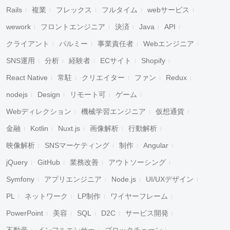
Rails
複業
フレックス
フルタイム
webサービス
wework
フロントエンジニア
決済
Java
API
クライアント
パルミー
事業責任者
Webエンジニア
SNS運用
分析
経験者
ECサイト
Shopify
React Native
常駐
クリエイター
ファン
Redux
nodejs
Design
リモート可
ゲーム
Webディレクション
機械学習エンジニア
仮想通貨
金融
Kotlin
Nuxt.js
画像解析
行動解析
映像解析
SNSマーケティング
制作
Angular
jQuery
GitHub
業務改善
アウトソーシング
Symfony
アプリエンジニア
Node.js
UI/UXデザイン
PL
ネットワーク
LP制作
ワイヤーフレーム
PowerPoint
美容
SQL
D2C
サービス開発