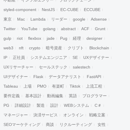
不動産
インフルエンサー
ブロックチェーン
styled-component
NestJS
EC-CUBE
ECCUBE
東京
Mac
Lambda
リーダー
google
Adsense
Twitter
YouTube
golang
abstract
ACF
Grunt
gulp
riot
flexbox
jade
Pug
経理
designer
web3
nft
crypto
暗号資産
クリプト
Blockchain
IP
正社員
システムエンジニア
SE
UXデザイナー
UXリサーチャー
セールステック
salestech
UIデザイナー
Flask
データアナリスト
FastAPI
Tableau
上場
PMO
有楽町
Tiktok
上流工程
要件定義
基本設計
動画編集
英語
プログラマー
PG
詳細設計
製造
設計
WEBシステム
C＃
マネージャー
決済サービス
オンライン
戦略立案
SEOマーケティング
商談
リクルーティング
女性