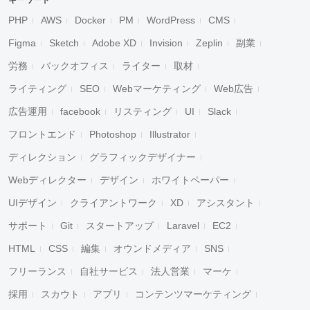
キーワード
PHP
AWS
Docker
PM
WordPress
CMS
Figma
Sketch
Adobe XD
Invision
Zeplin
副業
労務
バックオフィス
ライター
取材
ライティング
SEO
Webマーケティング
Web広告
広告運用
facebook
リスティング
UI
Slack
フロントエンド
Photoshop
Illustrator
ディレクション
グラフィックデザイナー
Webディレクター
デザイン
ホワイトペーパー
UIデザイン
クライアントワーク
XD
アシスタント
サポート
Git
スタートアップ
Laravel
EC2
HTML
CSS
編集
オウンドメディア
SNS
フリーランス
自社サービス
法人営業
マーケ
採用
スカウト
アプリ
コンテンツマーケティング