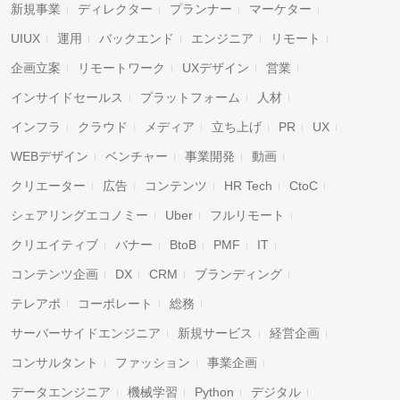
新規事業
ディレクター
プランナー
マーケター
UIUX
運用
バックエンド
エンジニア
リモート
企画立案
リモートワーク
UXデザイン
営業
インサイドセールス
プラットフォーム
人材
インフラ
クラウド
メディア
立ち上げ
PR
UX
WEBデザイン
ベンチャー
事業開発
動画
クリエーター
広告
コンテンツ
HR Tech
CtoC
シェアリングエコノミー
Uber
フルリモート
クリエイティブ
バナー
BtoB
PMF
IT
コンテンツ企画
DX
CRM
ブランディング
テレアポ
コーポレート
総務
サーバーサイドエンジニア
新規サービス
経営企画
コンサルタント
ファッション
事業企画
データエンジニア
機械学習
Python
デジタル