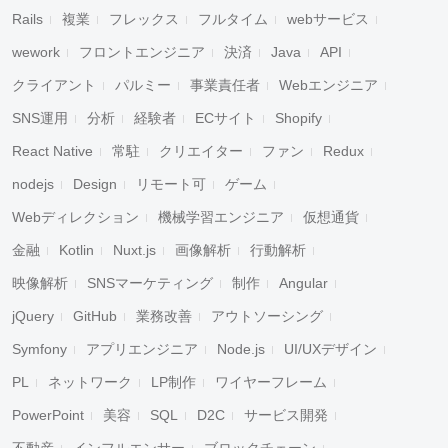
Rails
複業
フレックス
フルタイム
webサービス
wework
フロントエンジニア
決済
Java
API
クライアント
パルミー
事業責任者
Webエンジニア
SNS運用
分析
経験者
ECサイト
Shopify
React Native
常駐
クリエイター
ファン
Redux
nodejs
Design
リモート可
ゲーム
Webディレクション
機械学習エンジニア
仮想通貨
金融
Kotlin
Nuxt.js
画像解析
行動解析
映像解析
SNSマーケティング
制作
Angular
jQuery
GitHub
業務改善
アウトソーシング
Symfony
アプリエンジニア
Node.js
UI/UXデザイン
PL
ネットワーク
LP制作
ワイヤーフレーム
PowerPoint
美容
SQL
D2C
サービス開発