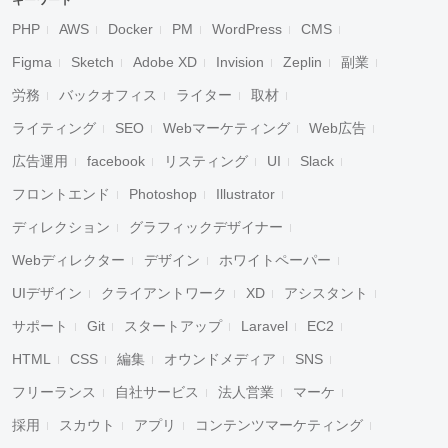
キーワード
PHP
AWS
Docker
PM
WordPress
CMS
Figma
Sketch
Adobe XD
Invision
Zeplin
副業
労務
バックオフィス
ライター
取材
ライティング
SEO
Webマーケティング
Web広告
広告運用
facebook
リスティング
UI
Slack
フロントエンド
Photoshop
Illustrator
ディレクション
グラフィックデザイナー
Webディレクター
デザイン
ホワイトペーパー
UIデザイン
クライアントワーク
XD
アシスタント
サポート
Git
スタートアップ
Laravel
EC2
HTML
CSS
編集
オウンドメディア
SNS
フリーランス
自社サービス
法人営業
マーケ
採用
スカウト
アプリ
コンテンツマーケティング