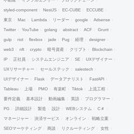
不動産
インフルエンサー
ブロックチェーン
styled-component
NestJS
EC-CUBE
ECCUBE
東京
Mac
Lambda
リーダー
google
Adsense
Twitter
YouTube
golang
abstract
ACF
Grunt
gulp
riot
flexbox
jade
Pug
経理
designer
web3
nft
crypto
暗号資産
クリプト
Blockchain
IP
正社員
システムエンジニア
SE
UXデザイナー
UXリサーチャー
セールステック
salestech
UIデザイナー
Flask
データアナリスト
FastAPI
Tableau
上場
PMO
有楽町
Tiktok
上流工程
要件定義
基本設計
動画編集
英語
プログラマー
PG
詳細設計
製造
設計
WEBシステム
C＃
マネージャー
決済サービス
オンライン
戦略立案
SEOマーケティング
商談
リクルーティング
女性