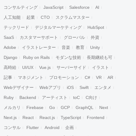
コンサルティング
JavaScript
Salesforce
AI
人工知能
起業
CTO
スクラムマスター
テックリード
デジタルマーケティング
HubSpot
SaaS
カスタマーサポート
グローバル
外資
Adobe
イラストレーター
音楽
教育
Unity
Django
Ruby on Rails
モダンな技術
長期継続も可
高時給
UI/UX
Vue.js
サーバーサイド
イラスト
記事
マネジメント
プロモーション
C#
VR
AR
Webデザイナー
Webアプリ
iOS
Swift
エンタメ
Ruby
Backend
アーティスト
toC
C向け
メルカリ
Firebase
Go
GCP
GraphQL
Next
Next.js
React
React.js
TypeScript
Frontend
コンサル
Flutter
Android
企画