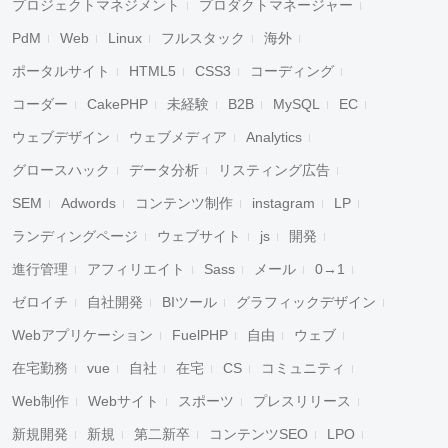
プロジェクトマネジメント
プロダクトマネージャー
PdM
Web
Linux
フルスタック
海外
ポータルサイト
HTML5
CSS3
コーディング
コーダー
CakePHP
未経験
B2B
MySQL
EC
ウェブデザイン
ウェブメディア
Analytics
グロースハック
データ分析
リスティング広告
SEM
Adwords
コンテンツ制作
instagram
LP
ランディングページ
ウェブサイト
js
開発
進行管理
アフィリエイト
Sass
メール
0→1
ゼロイチ
自社開発
BIツール
グラフィックデザイン
Webアプリケーション
FuelPHP
自由
ウェブ
在宅勤務
vue
自社
在宅
CS
コミュニティ
Web制作
Webサイト
スポーツ
プレスリリース
新規開発
新規
第二新卒
コンテンツSEO
LPO