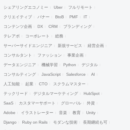
シェアリングエコノミー
Uber
フルリモート
クリエイティブ
バナー
BtoB
PMF
IT
コンテンツ企画
DX
CRM
ブランディング
テレアポ
コーポレート
総務
サーバーサイドエンジニア
新規サービス
経営企画
コンサルタント
ファッション
事業企画
データエンジニア
機械学習
Python
デジタル
コンサルティング
JavaScript
Salesforce
AI
人工知能
起業
CTO
スクラムマスター
テックリード
デジタルマーケティング
HubSpot
SaaS
カスタマーサポート
グローバル
外資
Adobe
イラストレーター
音楽
教育
Unity
Django
Ruby on Rails
モダンな技術
長期継続も可