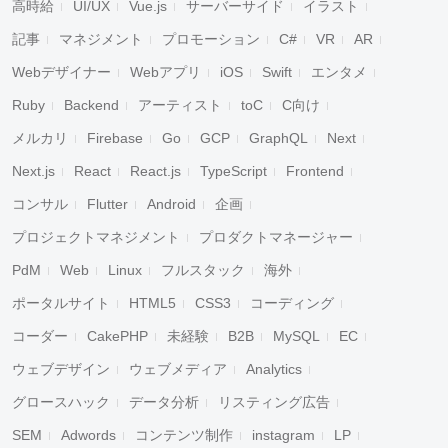
高時給
UI/UX
Vue.js
サーバーサイド
イラスト
記事
マネジメント
プロモーション
C#
VR
AR
Webデザイナー
Webアプリ
iOS
Swift
エンタメ
Ruby
Backend
アーティスト
toC
C向け
メルカリ
Firebase
Go
GCP
GraphQL
Next
Next.js
React
React.js
TypeScript
Frontend
コンサル
Flutter
Android
企画
プロジェクトマネジメント
プロダクトマネージャー
PdM
Web
Linux
フルスタック
海外
ポータルサイト
HTML5
CSS3
コーディング
コーダー
CakePHP
未経験
B2B
MySQL
EC
ウェブデザイン
ウェブメディア
Analytics
グロースハック
データ分析
リスティング広告
SEM
Adwords
コンテンツ制作
instagram
LP