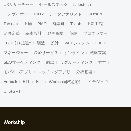
UXリサーチャー
セールステック
salestech
UIデザイナー
Flask
データアナリスト
FastAPI
Tableau
上場
PMO
有楽町
Tiktok
上流工程
要件定義
基本設計
動画編集
英語
プログラマー
PG
詳細設計
製造
設計
WEBシステム
C＃
マネージャー
決済サービス
オンライン
戦略立案
SEOマーケティング
商談
リクルーティング
女性
モバイルアプリ
マッチングアプリ
分析基盤
Embulk
ETL
ELT
Workship限定案件
イチジュウ
ChatGPT
Workship