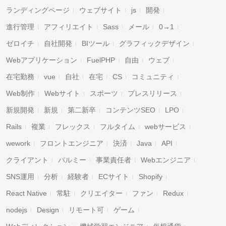
ランディングページ
ウェブサイト
js
開発
進行管理
アフィリエイト
Sass
メール
0→1
ゼロイチ
自社開発
BIツール
グラフィックデザイン
Webアプリケーション
FuelPHP
自由
ウェブ
在宅勤務
vue
自社
在宅
CS
コミュニティ
Web制作
Webサイト
スポーツ
プレスリリース
新規開発
新規
第二新卒
コンテンツSEO
LPO
Rails
複業
フレックス
フルタイム
webサービス
wework
フロントエンジニア
決済
Java
API
クライアント
パルミー
事業責任者
Webエンジニア
SNS運用
分析
経験者
ECサイト
Shopify
React Native
常駐
クリエイター
ファン
Redux
nodejs
Design
リモート可
ゲーム