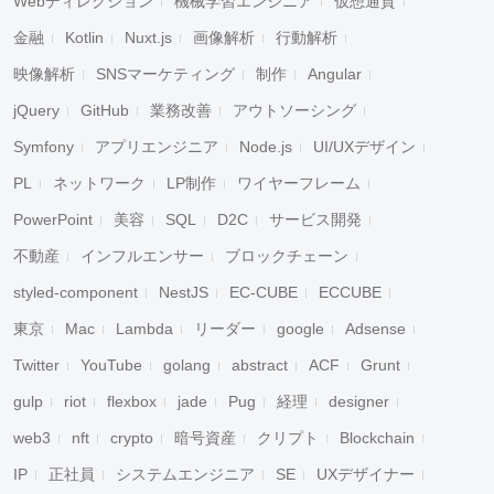
Webディレクション
機械学習エンジニア
仮想通貨
金融
Kotlin
Nuxt.js
画像解析
行動解析
映像解析
SNSマーケティング
制作
Angular
jQuery
GitHub
業務改善
アウトソーシング
Symfony
アプリエンジニア
Node.js
UI/UXデザイン
PL
ネットワーク
LP制作
ワイヤーフレーム
PowerPoint
美容
SQL
D2C
サービス開発
不動産
インフルエンサー
ブロックチェーン
styled-component
NestJS
EC-CUBE
ECCUBE
東京
Mac
Lambda
リーダー
google
Adsense
Twitter
YouTube
golang
abstract
ACF
Grunt
gulp
riot
flexbox
jade
Pug
経理
designer
web3
nft
crypto
暗号資産
クリプト
Blockchain
IP
正社員
システムエンジニア
SE
UXデザイナー