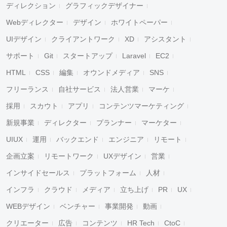
ディレクション
グラフィックデザイナー
Webディレクター
デザイン
ホワイトペーパー
UIデザイン
クライアントワーク
XD
アシスタント
サポート
Git
スタートアップ
Laravel
EC2
HTML
CSS
編集
オウンドメディア
SNS
フリーランス
自社サービス
法人営業
マーケ
採用
スカウト
アプリ
コンテンツマーケティング
新規事業
ディレクター
プランナー
マーケター
UIUX
運用
バックエンド
エンジニア
リモート
企画立案
リモートワーク
UXデザイン
営業
インサイドセールス
プラットフォーム
人材
インフラ
クラウド
メディア
立ち上げ
PR
UX
WEBデザイン
ベンチャー
事業開発
動画
クリエーター
広告
コンテンツ
HR Tech
CtoC