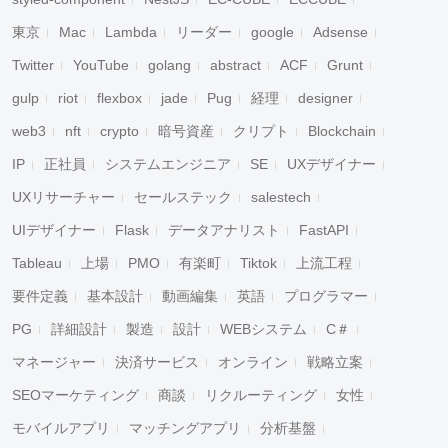
東京
Mac
Lambda
リーダー
google
Adsense
Twitter
YouTube
golang
abstract
ACF
Grunt
gulp
riot
flexbox
jade
Pug
経理
designer
web3
nft
crypto
暗号資産
クリプト
Blockchain
IP
正社員
システムエンジニア
SE
UXデザイナー
UXリサーチャー
セールステック
salestech
UIデザイナー
Flask
データアナリスト
FastAPI
Tableau
上場
PMO
有楽町
Tiktok
上流工程
要件定義
基本設計
動画編集
英語
プログラマー
PG
詳細設計
製造
設計
WEBシステム
C＃
マネージャー
決済サービス
オンライン
戦略立案
SEOマーケティング
商談
リクルーティング
女性
モバイルアプリ
マッチングアプリ
分析基盤