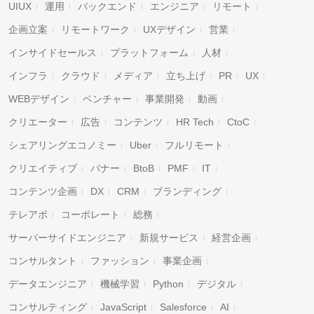
UIUX
運用
バックエンド
エンジニア
リモート
企画立案
リモートワーク
UXデザイン
営業
インサイドセールス
プラットフォーム
人材
インフラ
クラウド
メディア
立ち上げ
PR
UX
WEBデザイン
ベンチャー
事業開発
動画
クリエーター
広告
コンテンツ
HR Tech
CtoC
シェアリングエコノミー
Uber
フルリモート
クリエイティブ
バナー
BtoB
PMF
IT
コンテンツ企画
DX
CRM
ブランディング
テレアポ
コーポレート
総務
サーバーサイドエンジニア
新規サービス
経営企画
コンサルタント
ファッション
事業企画
データエンジニア
機械学習
Python
デジタル
コンサルティング
JavaScript
Salesforce
AI