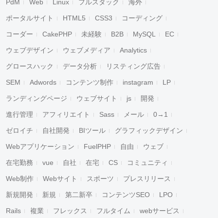
PdM
Web
Linux
フルスタック
海外
ポータルサイト
HTML5
CSS3
コーディング
コーダー
CakePHP
未経験
B2B
MySQL
EC
ウェブデザイン
ウェブメディア
Analytics
グロースハック
データ分析
リスティング広告
SEM
Adwords
コンテンツ制作
instagram
LP
ランディングページ
ウェブサイト
js
開発
進行管理
アフィリエイト
Sass
メール
0→1
ゼロイチ
自社開発
BIツール
グラフィックデザイン
Webアプリケーション
FuelPHP
自由
ウェブ
在宅勤務
vue
自社
在宅
CS
コミュニティ
Web制作
Webサイト
スポーツ
プレスリリース
新規開発
新規
第二新卒
コンテンツSEO
LPO
Rails
複業
フレックス
フルタイム
webサービス