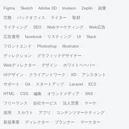
Figma
Sketch
Adobe XD
Invision
Zeplin
副業
労務
バックオフィス
ライター
取材
ライティング
SEO
Webマーケティング
Web広告
広告運用
facebook
リスティング
UI
Slack
フロントエンド
Photoshop
Illustrator
ディレクション
グラフィックデザイナー
Webディレクター
デザイン
ホワイトペーパー
UIデザイン
クライアントワーク
XD
アシスタント
サポート
Git
スタートアップ
Laravel
EC2
HTML
CSS
編集
オウンドメディア
SNS
フリーランス
自社サービス
法人営業
マーケ
採用
スカウト
アプリ
コンテンツマーケティング
新規事業
ディレクター
プランナー
マーケター