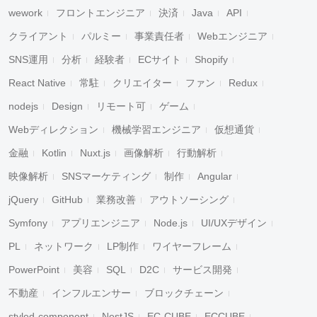
wework
フロントエンジニア
決済
Java
API
クライアント
パルミー
事業責任者
Webエンジニア
SNS運用
分析
経験者
ECサイト
Shopify
React Native
常駐
クリエイター
ファン
Redux
nodejs
Design
リモート可
ゲーム
Webディレクション
機械学習エンジニア
仮想通貨
金融
Kotlin
Nuxt.js
画像解析
行動解析
映像解析
SNSマーケティング
制作
Angular
jQuery
GitHub
業務改善
アウトソーシング
Symfony
アプリエンジニア
Node.js
UI/UXデザイン
PL
ネットワーク
LP制作
ワイヤーフレーム
PowerPoint
美容
SQL
D2C
サービス開発
不動産
インフルエンサー
ブロックチェーン
styled-component
NestJS
EC-CUBE
ECCUBE