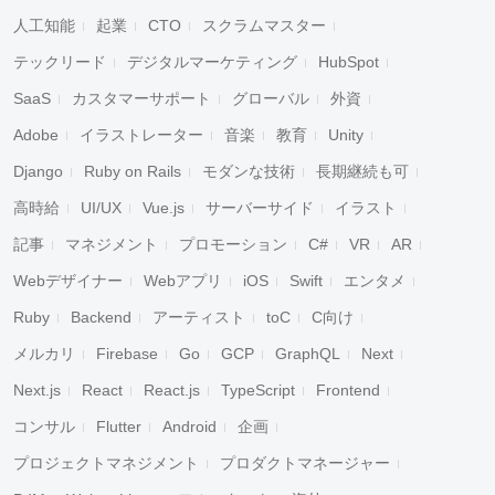
人工知能
起業
CTO
スクラムマスター
テックリード
デジタルマーケティング
HubSpot
SaaS
カスタマーサポート
グローバル
外資
Adobe
イラストレーター
音楽
教育
Unity
Django
Ruby on Rails
モダンな技術
長期継続も可
高時給
UI/UX
Vue.js
サーバーサイド
イラスト
記事
マネジメント
プロモーション
C#
VR
AR
Webデザイナー
Webアプリ
iOS
Swift
エンタメ
Ruby
Backend
アーティスト
toC
C向け
メルカリ
Firebase
Go
GCP
GraphQL
Next
Next.js
React
React.js
TypeScript
Frontend
コンサル
Flutter
Android
企画
プロジェクトマネジメント
プロダクトマネージャー