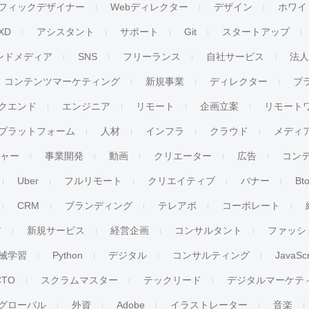
フィックデザイナー
Webディレクター
デザイン
ホワイ
XD
アシスタント
サポート
Git
スタートアップ
ンドメディア
SNS
フリーランス
自社サービス
法
コンテンツマーケティング
新規事業
ディレクター
プ
クエンド
エンジニア
リモート
企画立案
リモート
プラットフォーム
人材
インフラ
クラウド
メディ
チャー
事業開発
動画
クリエーター
広告
コン
Uber
フルリモート
クリエイティブ
バナー
Bt
CRM
ブランディング
テレアポ
コーポレート
ア
新規サービス
経営企画
コンサルタント
ファッシ
械学習
Python
デジタル
コンサルティング
JavaScr
CTO
スクラムマスター
テックリード
デジタルマーケテ
グローバル
外資
Adobe
イラストレーター
音楽