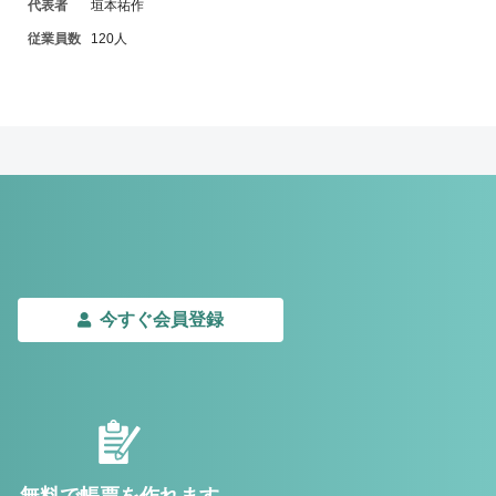
代表者
垣本祐作
従業員数
120人
今すぐ会員登録