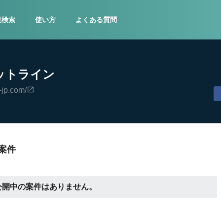
集検索
使い方
よくある質問
ットライン
-jp.com/
案件
公開中の案件はありません。