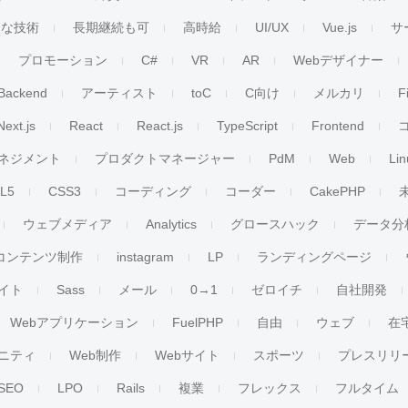
ンな技術
長期継続も可
高時給
UI/UX
Vue.js
サ
プロモーション
C#
VR
AR
Webデザイナー
Backend
アーティスト
toC
C向け
メルカリ
F
Next.js
React
React.js
TypeScript
Frontend
ネジメント
プロダクトマネージャー
PdM
Web
Lin
L5
CSS3
コーディング
コーダー
CakePHP
ウェブメディア
Analytics
グロースハック
データ分
コンテンツ制作
instagram
LP
ランディングページ
イト
Sass
メール
0→1
ゼロイチ
自社開発
Webアプリケーション
FuelPHP
自由
ウェブ
在
ニティ
Web制作
Webサイト
スポーツ
プレスリリ
SEO
LPO
Rails
複業
フレックス
フルタイム