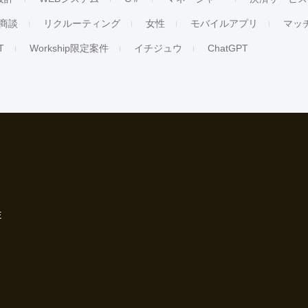
商談
リクルーティング
女性
モバイルアプリ
マッ
T
Workship限定案件
イチジュウ
ChatGPT
E