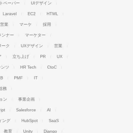
トペーパー
UIデザイン
Laravel
EC2
HTML
人営業
マーケ
採用
ランナー
マーケター
ワーク
UXデザイン
営業
ア
立ち上げ
PR
UX
テンツ
HR Tech
CtoC
oB
PMF
IT
総務
ョン
事業企画
ipt
Salesforce
AI
ィング
HubSpot
SaaS
教育
Unity
Django