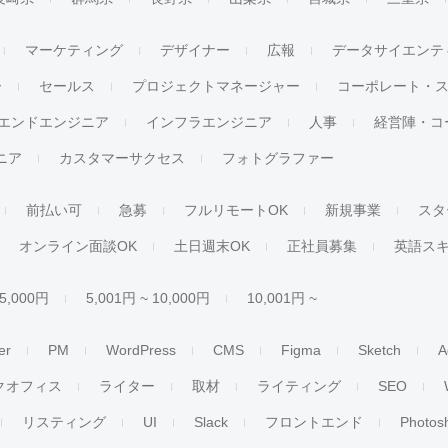
マーケティング
デザイナー
広報
データサイエンテ
ー
セールス
プロジェクトマネージャー
コーポレート・
エンドエンジニア
インフラエンジニア
人事
経営陣・コ
ジニア
カスタマーサクセス
フォトグラファー
前払い可
急募
フルリモートOK
新規事業
スタ
オンライン面談OK
土日週末OK
正社員募集
英語ス
 5,000円
5,001円 ~ 10,000円
10,001円 ~
er
PM
WordPress
CMS
Figma
Sketch
A
クオフィス
ライター
取材
ライティング
SEO
リスティング
UI
Slack
フロントエンド
Photos