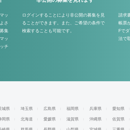
介
非公開の募集を見れます
マッ
ログインすることにより非公開の募集を見
請求
よさ
ることができます。また、ご希望の条件で
帳票
募集
検索することも可能です。
Fで
マッ
法で
ッチ
茨城県
埼玉県
広島県
福岡県
兵庫県
愛知県
静岡県
北海道
愛媛県
滋賀県
沖縄県
佐賀県
長崎県
群馬県
長野県
山梨県
宮城県
三重県