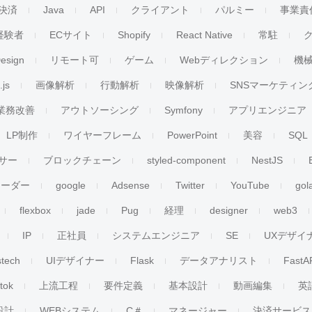
決済
Java
API
クライアント
パルミー
事業責
経験者
ECサイト
Shopify
React Native
常駐
esign
リモート可
ゲーム
Webディレクション
機
.js
画像解析
行動解析
映像解析
SNSマーケティン
業務改善
アウトソーシング
Symfony
アプリエンジニア
LP制作
ワイヤーフレーム
PowerPoint
美容
SQL
サー
ブロックチェーン
styled-component
NestJS
リーダー
google
Adsense
Twitter
YouTube
gol
flexbox
jade
Pug
経理
designer
web3
IP
正社員
システムエンジニア
SE
UXデザイ
stech
UIデザイナー
Flask
データアナリスト
FastA
ktok
上流工程
要件定義
基本設計
動画編集
英
設計
WEBシステム
C＃
マネージャー
決済サービス