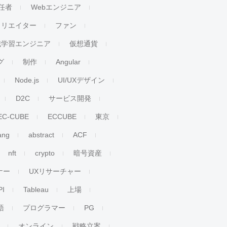
任者
Webエンジニア
クリエイター
ファン
械学習エンジニア
仮想通貨
グ
制作
Angular
Node.js
UI/UXデザイン
D2C
サービス開発
EC-CUBE
ECCUBE
東京
ang
abstract
ACF
nft
crypto
暗号資産
ナー
UXリサーチャー
PI
Tableau
上場
語
プログラマー
PG
オンライン
戦略立案