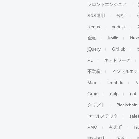
フロントエンジニア
SNS運用
分析
Redux
nodejs
D
金融
Kotlin
Nuxt
jQuery
GitHub
PL
ネットワーク
不動産
インフルエン
Mac
Lambda
Grunt
gulp
riot
クリプト
Blockchain
セールステック
sale
PMO
有楽町
Ti
詳細設計
製造