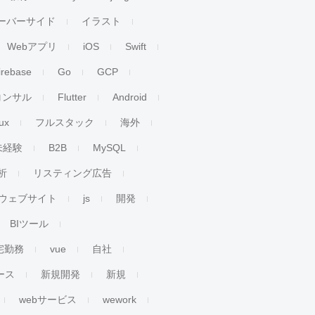
ーバーサイド
イラスト
Webアプリ
iOS
Swift
irebase
Go
GCP
コンサル
Flutter
Android
ux
フルスタック
海外
未経験
B2B
MySQL
析
リスティング広告
ウェブサイト
js
開発
BIツール
宅勤務
vue
自社
ース
新規開発
新規
webサービス
wework