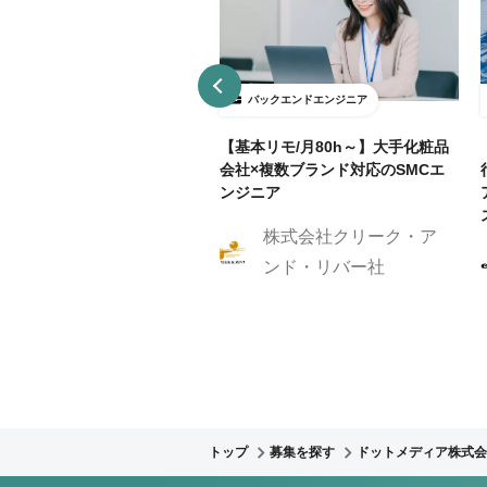
ックエンドエンジニア
バックエンドエンジニア
接契約】データ分析基盤向け
【基本リモ/月80h～】大手化粧品
API開発（Python / FastAP
会社×複数ブランド対応のSMCエ
ンジニア
株式会社クリーク・ア
株式会社Caluck
ンド・リバー社
トップ
募集を探す
ドットメディア株式会