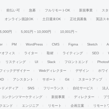
前払い可
急募
フルリモートOK
新規事業
スタ
オンライン面談OK
土日週末OK
正社員募集
英語ス
 5,000円
5,001円 ~ 10,000円
10,001円 ~
er
PM
WordPress
CMS
Figma
Sketch
A
クオフィス
ライター
取材
ライティング
SEO
リスティング
UI
Slack
フロントエンド
Photos
フィックデザイナー
Webディレクター
デザイン
ホワイ
XD
アシスタント
サポート
Git
スタートアップ
ンドメディア
SNS
フリーランス
自社サービス
法
コンテンツマーケティング
新規事業
ディレクター
プ
クエンド
エンジニア
リモート
企画立案
リモート