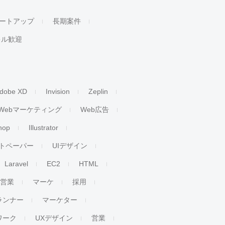
ートアップ
長期案件
キル歓迎
dobe XD
Invision
Zeplin
Webマーケティング
Web広告
hop
Illustrator
トペーパー
UIデザイン
Laravel
EC2
HTML
人営業
マーケ
採用
ランナー
マーケター
ワーク
UXデザイン
営業