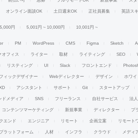
前払い可
急募
フルリモートOK
新規事業
スタ
オンライン面談OK
土日週末OK
正社員募集
英語ス
 5,000円
5,001円 ~ 10,000円
10,001円 ~
er
PM
WordPress
CMS
Figma
Sketch
A
クオフィス
ライター
取材
ライティング
SEO
リスティング
UI
Slack
フロントエンド
Photos
フィックデザイナー
Webディレクター
デザイン
ホワイ
XD
アシスタント
サポート
Git
スタートアップ
ンドメディア
SNS
フリーランス
自社サービス
法
コンテンツマーケティング
新規事業
ディレクター
プ
クエンド
エンジニア
リモート
企画立案
リモート
プラットフォーム
人材
インフラ
クラウド
メディ