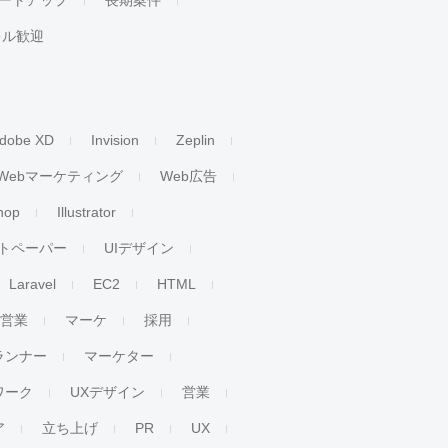
ートアップ
長期案件
キル歓迎
dobe XD
Invision
Zeplin
Webマーケティング
Web広告
hop
Illustrator
トペーパー
UIデザイン
Laravel
EC2
HTML
人営業
マーケ
採用
ランナー
マーケター
ワーク
UXデザイン
営業
ア
立ち上げ
PR
UX