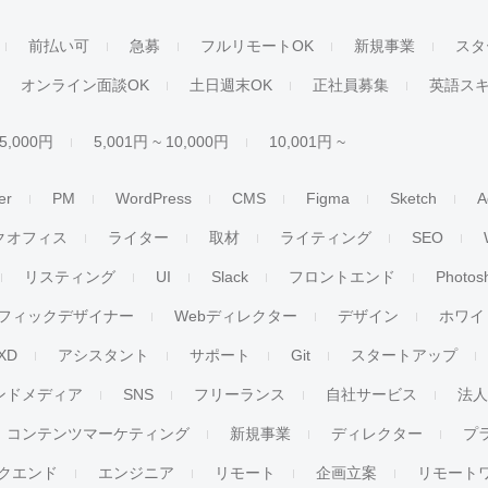
前払い可
急募
フルリモートOK
新規事業
スタ
オンライン面談OK
土日週末OK
正社員募集
英語ス
 5,000円
5,001円 ~ 10,000円
10,001円 ~
er
PM
WordPress
CMS
Figma
Sketch
A
クオフィス
ライター
取材
ライティング
SEO
リスティング
UI
Slack
フロントエンド
Photos
フィックデザイナー
Webディレクター
デザイン
ホワイ
XD
アシスタント
サポート
Git
スタートアップ
ンドメディア
SNS
フリーランス
自社サービス
法
コンテンツマーケティング
新規事業
ディレクター
プ
クエンド
エンジニア
リモート
企画立案
リモート