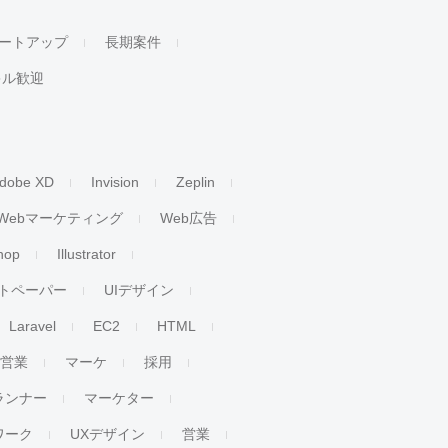
ートアップ
長期案件
キル歓迎
dobe XD
Invision
Zeplin
Webマーケティング
Web広告
hop
Illustrator
トペーパー
UIデザイン
Laravel
EC2
HTML
人営業
マーケ
採用
ランナー
マーケター
ワーク
UXデザイン
営業