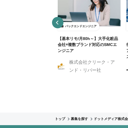
ックエンドエンジニア
バックエンドエンジニア
接契約】データ分析基盤向け
【基本リモ/月80h～】大手化粧品
API開発（Python / FastAP
会社×複数ブランド対応のSMCエ
ンジニア
株式会社クリーク・ア
株式会社Caluck
ンド・リバー社
トップ
募集を探す
ドットメディア株式会