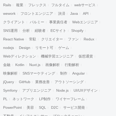
Rails
複業
フレックス
フルタイム
webサービス
wework
フロントエンジニア
決済
Java
API
クライアント
パルミー
事業責任者
Webエンジニア
SNS運用
分析
経験者
ECサイト
Shopify
React Native
常駐
クリエイター
ファン
Redux
nodejs
Design
リモート可
ゲーム
Webディレクション
機械学習エンジニア
仮想通貨
金融
Kotlin
Nuxt.js
画像解析
行動解析
映像解析
SNSマーケティング
制作
Angular
jQuery
GitHub
業務改善
アウトソーシング
Symfony
アプリエンジニア
Node.js
UI/UXデザイン
PL
ネットワーク
LP制作
ワイヤーフレーム
PowerPoint
美容
SQL
D2C
サービス開発