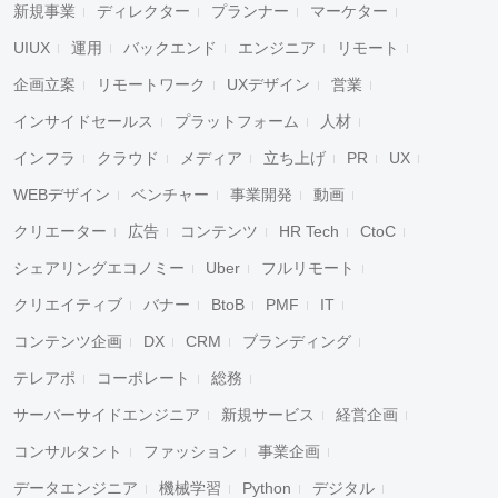
新規事業
ディレクター
プランナー
マーケター
UIUX
運用
バックエンド
エンジニア
リモート
企画立案
リモートワーク
UXデザイン
営業
インサイドセールス
プラットフォーム
人材
インフラ
クラウド
メディア
立ち上げ
PR
UX
WEBデザイン
ベンチャー
事業開発
動画
クリエーター
広告
コンテンツ
HR Tech
CtoC
シェアリングエコノミー
Uber
フルリモート
クリエイティブ
バナー
BtoB
PMF
IT
コンテンツ企画
DX
CRM
ブランディング
テレアポ
コーポレート
総務
サーバーサイドエンジニア
新規サービス
経営企画
コンサルタント
ファッション
事業企画
データエンジニア
機械学習
Python
デジタル