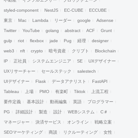
不動産
インフルエンサー
ブロックチェーン
styled-component
NestJS
EC-CUBE
ECCUBE
東京
Mac
Lambda
リーダー
google
Adsense
Twitter
YouTube
golang
abstract
ACF
Grunt
gulp
riot
flexbox
jade
Pug
経理
designer
web3
nft
crypto
暗号資産
クリプト
Blockchain
IP
正社員
システムエンジニア
SE
UXデザイナー
UXリサーチャー
セールステック
salestech
UIデザイナー
Flask
データアナリスト
FastAPI
Tableau
上場
PMO
有楽町
Tiktok
上流工程
要件定義
基本設計
動画編集
英語
プログラマー
PG
詳細設計
製造
設計
WEBシステム
C＃
マネージャー
決済サービス
オンライン
戦略立案
SEOマーケティング
商談
リクルーティング
女性