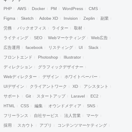
キーワード
PHP
AWS
Docker
PM
WordPress
CMS
Figma
Sketch
Adobe XD
Invision
Zeplin
副業
労務
バックオフィス
ライター
取材
ライティング
SEO
Webマーケティング
Web広告
広告運用
facebook
リスティング
UI
Slack
フロントエンド
Photoshop
Illustrator
ディレクション
グラフィックデザイナー
Webディレクター
デザイン
ホワイトペーパー
UIデザイン
クライアントワーク
XD
アシスタント
サポート
Git
スタートアップ
Laravel
EC2
HTML
CSS
編集
オウンドメディア
SNS
フリーランス
自社サービス
法人営業
マーケ
採用
スカウト
アプリ
コンテンツマーケティング