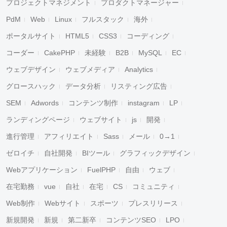
プロジェクトマネジメント
プロダクトマネージャー
PdM
Web
Linux
フルスタック
海外
ポータルサイト
HTML5
CSS3
コーディング
コーダー
CakePHP
未経験
B2B
MySQL
EC
ウェブデザイン
ウェブメディア
Analytics
グロースハック
データ分析
リスティング広告
SEM
Adwords
コンテンツ制作
instagram
LP
ランディングページ
ウェブサイト
js
開発
進行管理
アフィリエイト
Sass
メール
0→1
ゼロイチ
自社開発
BIツール
グラフィックデザイン
Webアプリケーション
FuelPHP
自由
ウェブ
在宅勤務
vue
自社
在宅
CS
コミュニティ
Web制作
Webサイト
スポーツ
プレスリリース
新規開発
新規
第二新卒
コンテンツSEO
LPO