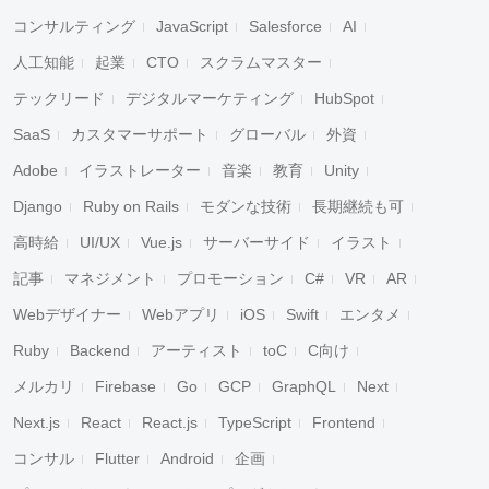
コンサルティング
JavaScript
Salesforce
AI
人工知能
起業
CTO
スクラムマスター
テックリード
デジタルマーケティング
HubSpot
SaaS
カスタマーサポート
グローバル
外資
Adobe
イラストレーター
音楽
教育
Unity
Django
Ruby on Rails
モダンな技術
長期継続も可
高時給
UI/UX
Vue.js
サーバーサイド
イラスト
記事
マネジメント
プロモーション
C#
VR
AR
Webデザイナー
Webアプリ
iOS
Swift
エンタメ
Ruby
Backend
アーティスト
toC
C向け
メルカリ
Firebase
Go
GCP
GraphQL
Next
Next.js
React
React.js
TypeScript
Frontend
コンサル
Flutter
Android
企画