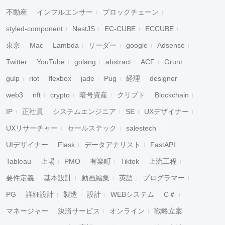
不動産
インフルエンサー
ブロックチェーン
styled-component
NestJS
EC-CUBE
ECCUBE
東京
Mac
Lambda
リーダー
google
Adsense
Twitter
YouTube
golang
abstract
ACF
Grunt
gulp
riot
flexbox
jade
Pug
経理
designer
web3
nft
crypto
暗号資産
クリプト
Blockchain
IP
正社員
システムエンジニア
SE
UXデザイナー
UXリサーチャー
セールステック
salestech
UIデザイナー
Flask
データアナリスト
FastAPI
Tableau
上場
PMO
有楽町
Tiktok
上流工程
要件定義
基本設計
動画編集
英語
プログラマー
PG
詳細設計
製造
設計
WEBシステム
C＃
マネージャー
決済サービス
オンライン
戦略立案