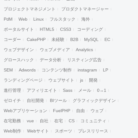
プロジェクトマネジメント
プロダクトマネージャー
PdM
Web
Linux
フルスタック
海外
ポータルサイト
HTML5
CSS3
コーディング
コーダー
CakePHP
未経験
B2B
MySQL
EC
ウェブデザイン
ウェブメディア
Analytics
グロースハック
データ分析
リスティング広告
SEM
Adwords
コンテンツ制作
instagram
LP
ランディングページ
ウェブサイト
js
開発
進行管理
アフィリエイト
Sass
メール
0→1
ゼロイチ
自社開発
BIツール
グラフィックデザイン
Webアプリケーション
FuelPHP
自由
ウェブ
在宅勤務
vue
自社
在宅
CS
コミュニティ
Web制作
Webサイト
スポーツ
プレスリリース