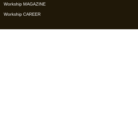
Workship MAGAZINE
Workship CAREER
関連サイト
GIGサイト
UXデザイン・プロトタイプ制作 - UX Design Lab
Webサイト制作 / CMS・マーケティングツール - LeadGrid
デザ
イナー特化の採用支援サービス - クロスデザイナー
インフラエ
ンジニア特化の採用支援サービス - クロスネットワーク
エンジ
ニア・デザイナーのフリーランス採用 - Workship
エンジニアの
採用支援・人材紹介 - Workship CAREER
日本最大級のHR・フ
リーランスメディア - Workship MAGAZINE
コンテンツマーケ
ティング総合パートナー - コンマルク
Workship（ワークシップ）は、デザイナー、エンジニア、マーケタ
ー、編集者、人事、広報などデジタル業界で活躍するプロフェッシ
ョナルとプロジェクトをマッチングするジョブ型雇用支援サービス