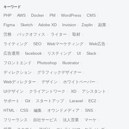
キーワード
PHP
AWS
Docker
PM
WordPress
CMS
Figma
Sketch
Adobe XD
Invision
Zeplin
副業
労務
バックオフィス
ライター
取材
ライティング
SEO
Webマーケティング
Web広告
広告運用
facebook
リスティング
UI
Slack
フロントエンド
Photoshop
Illustrator
ディレクション
グラフィックデザイナー
Webディレクター
デザイン
ホワイトペーパー
UIデザイン
クライアントワーク
XD
アシスタント
サポート
Git
スタートアップ
Laravel
EC2
HTML
CSS
編集
オウンドメディア
SNS
フリーランス
自社サービス
法人営業
マーケ