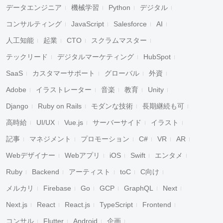
データエンジニア
機械学習
Python
デジタル
コンサルティング
JavaScript
Salesforce
AI
人工知能
起業
CTO
スクラムマスター
テックリード
デジタルマーケティング
HubSpot
SaaS
カスタマーサポート
グローバル
外資
Adobe
イラストレーター
音楽
教育
Unity
Django
Ruby on Rails
モダンな技術
長期継続も可
高時給
UI/UX
Vue.js
サーバーサイド
イラスト
記事
マネジメント
プロモーション
C#
VR
AR
Webデザイナー
Webアプリ
iOS
Swift
エンタメ
Ruby
Backend
アーティスト
toC
C向け
メルカリ
Firebase
Go
GCP
GraphQL
Next
Next.js
React
React.js
TypeScript
Frontend
コンサル
Flutter
Android
企画