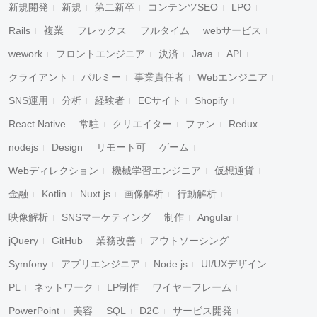
新規開発
新規
第二新卒
コンテンツSEO
LPO
Rails
複業
フレックス
フルタイム
webサービス
wework
フロントエンジニア
決済
Java
API
クライアント
パルミー
事業責任者
Webエンジニア
SNS運用
分析
経験者
ECサイト
Shopify
React Native
常駐
クリエイター
ファン
Redux
nodejs
Design
リモート可
ゲーム
Webディレクション
機械学習エンジニア
仮想通貨
金融
Kotlin
Nuxt.js
画像解析
行動解析
映像解析
SNSマーケティング
制作
Angular
jQuery
GitHub
業務改善
アウトソーシング
Symfony
アプリエンジニア
Node.js
UI/UXデザイン
PL
ネットワーク
LP制作
ワイヤーフレーム
PowerPoint
美容
SQL
D2C
サービス開発