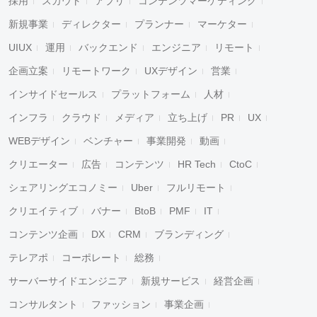
採用
スカウト
アプリ
コンテンツマーケティング
新規事業
ディレクター
プランナー
マーケター
UIUX
運用
バックエンド
エンジニア
リモート
企画立案
リモートワーク
UXデザイン
営業
インサイドセールス
プラットフォーム
人材
インフラ
クラウド
メディア
立ち上げ
PR
UX
WEBデザイン
ベンチャー
事業開発
動画
クリエーター
広告
コンテンツ
HR Tech
CtoC
シェアリングエコノミー
Uber
フルリモート
クリエイティブ
バナー
BtoB
PMF
IT
コンテンツ企画
DX
CRM
ブランディング
テレアポ
コーポレート
総務
サーバーサイドエンジニア
新規サービス
経営企画
コンサルタント
ファッション
事業企画