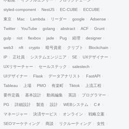
不動産
インフルエンサー
ブロックチェーン
styled-component
NestJS
EC-CUBE
ECCUBE
東京
Mac
Lambda
リーダー
google
Adsense
Twitter
YouTube
golang
abstract
ACF
Grunt
gulp
riot
flexbox
jade
Pug
経理
designer
web3
nft
crypto
暗号資産
クリプト
Blockchain
IP
正社員
システムエンジニア
SE
UXデザイナー
UXリサーチャー
セールステック
salestech
UIデザイナー
Flask
データアナリスト
FastAPI
Tableau
上場
PMO
有楽町
Tiktok
上流工程
要件定義
基本設計
動画編集
英語
プログラマー
PG
詳細設計
製造
設計
WEBシステム
C＃
マネージャー
決済サービス
オンライン
戦略立案
SEOマーケティング
商談
リクルーティング
女性