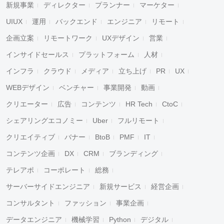
新規事業
ディレクター
プランナー
マーケター
UIUX
運用
バックエンド
エンジニア
リモート
企画立案
リモートワーク
UXデザイン
営業
インサイドセールス
プラットフォーム
人材
インフラ
クラウド
メディア
立ち上げ
PR
UX
WEBデザイン
ベンチャー
事業開発
動画
クリエーター
広告
コンテンツ
HR Tech
CtoC
シェアリングエコノミー
Uber
フルリモート
クリエイティブ
バナー
BtoB
PMF
IT
コンテンツ企画
DX
CRM
ブランディング
テレアポ
コーポレート
総務
サーバーサイドエンジニア
新規サービス
経営企画
コンサルタント
ファッション
事業企画
データエンジニア
機械学習
Python
デジタル