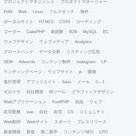
プロジェクトマネジメント
プロダクトマネージャー
PdM
Web
Linux
フルスタック
海外
ポータルサイト
HTML5
CSS3
コーディング
コーダー
CakePHP
未経験
B2B
MySQL
EC
ウェブデザイン
ウェブメディア
Analytics
グロースハック
データ分析
リスティング広告
SEM
Adwords
コンテンツ制作
instagram
LP
ランディングページ
ウェブサイト
js
開発
進行管理
アフィリエイト
Sass
メール
0→1
ゼロイチ
自社開発
BIツール
グラフィックデザイン
Webアプリケーション
FuelPHP
自由
ウェブ
在宅勤務
vue
自社
在宅
CS
コミュニティ
Web制作
Webサイト
スポーツ
プレスリリース
新規開発
新規
第二新卒
コンテンツSEO
LPO