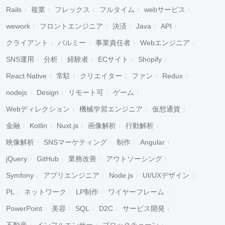
Rails
複業
フレックス
フルタイム
webサービス
wework
フロントエンジニア
決済
Java
API
クライアント
パルミー
事業責任者
Webエンジニア
SNS運用
分析
経験者
ECサイト
Shopify
React Native
常駐
クリエイター
ファン
Redux
nodejs
Design
リモート可
ゲーム
Webディレクション
機械学習エンジニア
仮想通貨
金融
Kotlin
Nuxt.js
画像解析
行動解析
映像解析
SNSマーケティング
制作
Angular
jQuery
GitHub
業務改善
アウトソーシング
Symfony
アプリエンジニア
Node.js
UI/UXデザイン
PL
ネットワーク
LP制作
ワイヤーフレーム
PowerPoint
美容
SQL
D2C
サービス開発