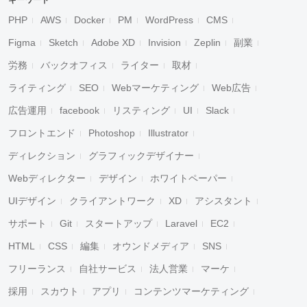
キーワード
PHP
AWS
Docker
PM
WordPress
CMS
Figma
Sketch
Adobe XD
Invision
Zeplin
副業
労務
バックオフィス
ライター
取材
ライティング
SEO
Webマーケティング
Web広告
広告運用
facebook
リスティング
UI
Slack
フロントエンド
Photoshop
Illustrator
ディレクション
グラフィックデザイナー
Webディレクター
デザイン
ホワイトペーパー
UIデザイン
クライアントワーク
XD
アシスタント
サポート
Git
スタートアップ
Laravel
EC2
HTML
CSS
編集
オウンドメディア
SNS
フリーランス
自社サービス
法人営業
マーケ
採用
スカウト
アプリ
コンテンツマーケティング