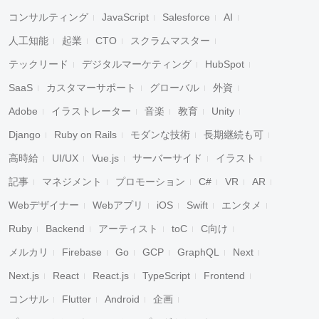
コンサルティング
JavaScript
Salesforce
AI
人工知能
起業
CTO
スクラムマスター
テックリード
デジタルマーケティング
HubSpot
SaaS
カスタマーサポート
グローバル
外資
Adobe
イラストレーター
音楽
教育
Unity
Django
Ruby on Rails
モダンな技術
長期継続も可
高時給
UI/UX
Vue.js
サーバーサイド
イラスト
記事
マネジメント
プロモーション
C#
VR
AR
Webデザイナー
Webアプリ
iOS
Swift
エンタメ
Ruby
Backend
アーティスト
toC
C向け
メルカリ
Firebase
Go
GCP
GraphQL
Next
Next.js
React
React.js
TypeScript
Frontend
コンサル
Flutter
Android
企画