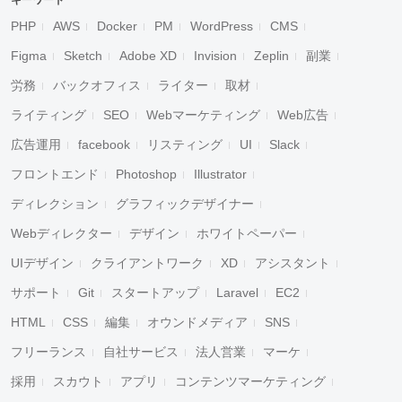
キーワード
PHP
AWS
Docker
PM
WordPress
CMS
Figma
Sketch
Adobe XD
Invision
Zeplin
副業
労務
バックオフィス
ライター
取材
ライティング
SEO
Webマーケティング
Web広告
広告運用
facebook
リスティング
UI
Slack
フロントエンド
Photoshop
Illustrator
ディレクション
グラフィックデザイナー
Webディレクター
デザイン
ホワイトペーパー
UIデザイン
クライアントワーク
XD
アシスタント
サポート
Git
スタートアップ
Laravel
EC2
HTML
CSS
編集
オウンドメディア
SNS
フリーランス
自社サービス
法人営業
マーケ
採用
スカウト
アプリ
コンテンツマーケティング