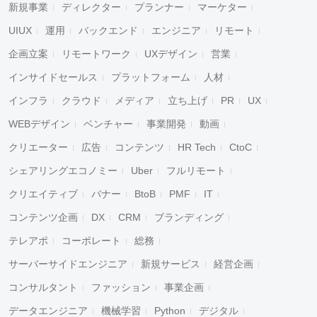
新規事業
ディレクター
プランナー
マーケター
UIUX
運用
バックエンド
エンジニア
リモート
企画立案
リモートワーク
UXデザイン
営業
インサイドセールス
プラットフォーム
人材
インフラ
クラウド
メディア
立ち上げ
PR
UX
WEBデザイン
ベンチャー
事業開発
動画
クリエーター
広告
コンテンツ
HR Tech
CtoC
シェアリングエコノミー
Uber
フルリモート
クリエイティブ
バナー
BtoB
PMF
IT
コンテンツ企画
DX
CRM
ブランディング
テレアポ
コーポレート
総務
サーバーサイドエンジニア
新規サービス
経営企画
コンサルタント
ファッション
事業企画
データエンジニア
機械学習
Python
デジタル