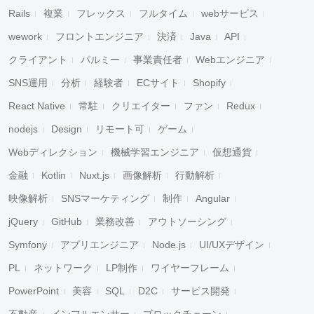
Rails
複業
フレックス
フルタイム
webサービス
wework
フロントエンジニア
決済
Java
API
クライアント
パルミー
事業責任者
Webエンジニア
SNS運用
分析
経験者
ECサイト
Shopify
React Native
常駐
クリエイター
ファン
Redux
nodejs
Design
リモート可
ゲーム
Webディレクション
機械学習エンジニア
仮想通貨
金融
Kotlin
Nuxt.js
画像解析
行動解析
映像解析
SNSマーケティング
制作
Angular
jQuery
GitHub
業務改善
アウトソーシング
Symfony
アプリエンジニア
Node.js
UI/UXデザイン
PL
ネットワーク
LP制作
ワイヤーフレーム
PowerPoint
美容
SQL
D2C
サービス開発