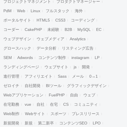
プロジェクトマネジメント
プロダクトマネージャー
PdM
Web
Linux
フルスタック
海外
ポータルサイト
HTML5
CSS3
コーディング
コーダー
CakePHP
未経験
B2B
MySQL
EC
ウェブデザイン
ウェブメディア
Analytics
グロースハック
データ分析
リスティング広告
SEM
Adwords
コンテンツ制作
instagram
LP
ランディングページ
ウェブサイト
js
開発
進行管理
アフィリエイト
Sass
メール
0→1
ゼロイチ
自社開発
BIツール
グラフィックデザイン
Webアプリケーション
FuelPHP
自由
ウェブ
在宅勤務
vue
自社
在宅
CS
コミュニティ
Web制作
Webサイト
スポーツ
プレスリリース
新規開発
新規
第二新卒
コンテンツSEO
LPO