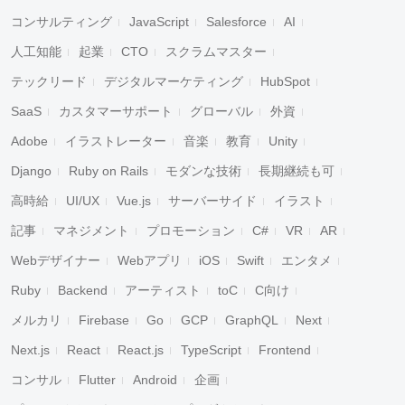
コンサルティング
JavaScript
Salesforce
AI
人工知能
起業
CTO
スクラムマスター
テックリード
デジタルマーケティング
HubSpot
SaaS
カスタマーサポート
グローバル
外資
Adobe
イラストレーター
音楽
教育
Unity
Django
Ruby on Rails
モダンな技術
長期継続も可
高時給
UI/UX
Vue.js
サーバーサイド
イラスト
記事
マネジメント
プロモーション
C#
VR
AR
Webデザイナー
Webアプリ
iOS
Swift
エンタメ
Ruby
Backend
アーティスト
toC
C向け
メルカリ
Firebase
Go
GCP
GraphQL
Next
Next.js
React
React.js
TypeScript
Frontend
コンサル
Flutter
Android
企画