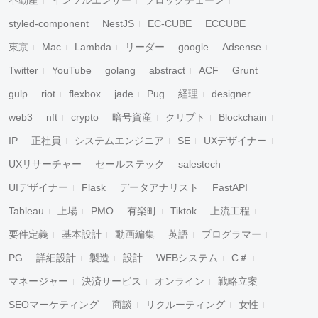
不動産
インフルエンサー
ブロックチェーン
styled-component
NestJS
EC-CUBE
ECCUBE
東京
Mac
Lambda
リーダー
google
Adsense
Twitter
YouTube
golang
abstract
ACF
Grunt
gulp
riot
flexbox
jade
Pug
経理
designer
web3
nft
crypto
暗号資産
クリプト
Blockchain
IP
正社員
システムエンジニア
SE
UXデザイナー
UXリサーチャー
セールステック
salestech
UIデザイナー
Flask
データアナリスト
FastAPI
Tableau
上場
PMO
有楽町
Tiktok
上流工程
要件定義
基本設計
動画編集
英語
プログラマー
PG
詳細設計
製造
設計
WEBシステム
C＃
マネージャー
決済サービス
オンライン
戦略立案
SEOマーケティング
商談
リクルーティング
女性