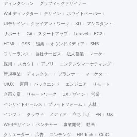
ディレクション
グラフィックデザイナー
Webディレクター
デザイン
ホワイトペーパー
UIデザイン
クライアントワーク
XD
アシスタント
サポート
Git
スタートアップ
Laravel
EC2
HTML
CSS
編集
オウンドメディア
SNS
フリーランス
自社サービス
法人営業
マーケ
採用
スカウト
アプリ
コンテンツマーケティング
新規事業
ディレクター
プランナー
マーケター
UIUX
運用
バックエンド
エンジニア
リモート
企画立案
リモートワーク
UXデザイン
営業
インサイドセールス
プラットフォーム
人材
インフラ
クラウド
メディア
立ち上げ
PR
UX
WEBデザイン
ベンチャー
事業開発
動画
クリエーター
広告
コンテンツ
HR Tech
CtoC