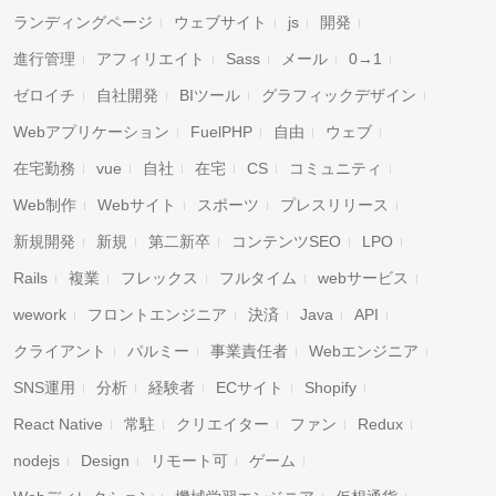
ランディングページ
ウェブサイト
js
開発
進行管理
アフィリエイト
Sass
メール
0→1
ゼロイチ
自社開発
BIツール
グラフィックデザイン
Webアプリケーション
FuelPHP
自由
ウェブ
在宅勤務
vue
自社
在宅
CS
コミュニティ
Web制作
Webサイト
スポーツ
プレスリリース
新規開発
新規
第二新卒
コンテンツSEO
LPO
Rails
複業
フレックス
フルタイム
webサービス
wework
フロントエンジニア
決済
Java
API
クライアント
パルミー
事業責任者
Webエンジニア
SNS運用
分析
経験者
ECサイト
Shopify
React Native
常駐
クリエイター
ファン
Redux
nodejs
Design
リモート可
ゲーム