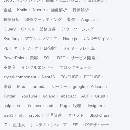
Webディレクション
機械学習エンジニア
仮想通貨
金融
Kotlin
Nuxt.js
画像解析
行動解析
映像解析
SNSマーケティング
制作
Angular
jQuery
GitHub
業務改善
アウトソーシング
Symfony
アプリエンジニア
Node.js
UI/UXデザイン
PL
ネットワーク
LP制作
ワイヤーフレーム
PowerPoint
美容
SQL
D2C
サービス開発
不動産
インフルエンサー
ブロックチェーン
styled-component
NestJS
EC-CUBE
ECCUBE
東京
Mac
Lambda
リーダー
google
Adsense
Twitter
YouTube
golang
abstract
ACF
Grunt
gulp
riot
flexbox
jade
Pug
経理
designer
web3
nft
crypto
暗号資産
クリプト
Blockchain
IP
正社員
システムエンジニア
SE
UXデザイナー