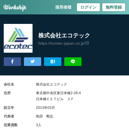
採用者様
ログイン
無料登録
株式会社エコテック
https://ecotec-japan.co.jp/
会社名
株式会社エコテック
住所
東京都中央区東日本橋2-28-4
日本橋ＣＥＴビル ２Ｆ
設立年
2013年03月
代表者
島田 剛志
従業員数
3人