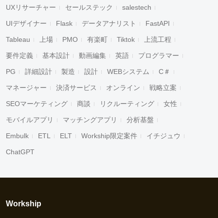
UXリサーチャー
セールステック
salestech
UIデザイナー
Flask
データアナリスト
FastAPI
Tableau
上場
PMO
有楽町
Tiktok
上流工程
要件定義
基本設計
動画編集
英語
プログラマー
PG
詳細設計
製造
設計
WEBシステム
C＃
マネージャー
決済サービス
オンライン
戦略立案
SEOマーケティング
商談
リクルーティング
女性
モバイルアプリ
マッチングアプリ
分析基盤
Embulk
ETL
ELT
Workship限定案件
イチジュウ
ChatGPT
Workship