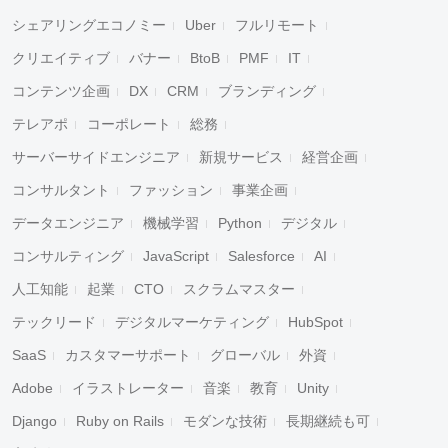
シェアリングエコノミー
Uber
フルリモート
クリエイティブ
バナー
BtoB
PMF
IT
コンテンツ企画
DX
CRM
ブランディング
テレアポ
コーポレート
総務
サーバーサイドエンジニア
新規サービス
経営企画
コンサルタント
ファッション
事業企画
データエンジニア
機械学習
Python
デジタル
コンサルティング
JavaScript
Salesforce
AI
人工知能
起業
CTO
スクラムマスター
テックリード
デジタルマーケティング
HubSpot
SaaS
カスタマーサポート
グローバル
外資
Adobe
イラストレーター
音楽
教育
Unity
Django
Ruby on Rails
モダンな技術
長期継続も可