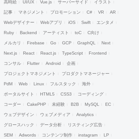
高時給
UI/UX
Vue.js
サーバーサイド
イラスト
記事
マネジメント
プロモーション
C#
VR
AR
Webデザイナー
Webアプリ
iOS
Swift
エンタメ
Ruby
Backend
アーティスト
toC
C向け
メルカリ
Firebase
Go
GCP
GraphQL
Next
Next.js
React
React.js
TypeScript
Frontend
コンサル
Flutter
Android
企画
プロジェクトマネジメント
プロダクトマネージャー
PdM
Web
Linux
フルスタック
海外
ポータルサイト
HTML5
CSS3
コーディング
コーダー
CakePHP
未経験
B2B
MySQL
EC
ウェブデザイン
ウェブメディア
Analytics
グロースハック
データ分析
リスティング広告
SEM
Adwords
コンテンツ制作
instagram
LP