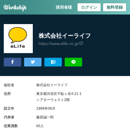
採用者様
ログイン
無料登録
株式会社イーライフ
https://www.elife.co.jp/
会社名
株式会社イーライフ
住所
東京都渋谷区千駄ヶ谷4-21-1
シアターウェスト2階
設立年
1999年09月
代表者
藤原誠一郎
従業員数
60人