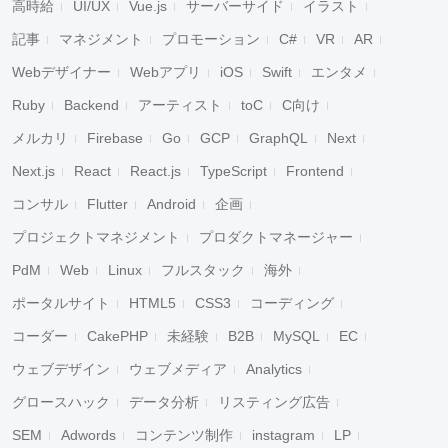
高時給
UI/UX
Vue.js
サーバーサイド
イラスト
記事
マネジメント
プロモーション
C#
VR
AR
Webデザイナー
Webアプリ
iOS
Swift
エンタメ
Ruby
Backend
アーティスト
toC
C向け
メルカリ
Firebase
Go
GCP
GraphQL
Next
Next.js
React
React.js
TypeScript
Frontend
コンサル
Flutter
Android
企画
プロジェクトマネジメント
プロダクトマネージャー
PdM
Web
Linux
フルスタック
海外
ポータルサイト
HTML5
CSS3
コーディング
コーダー
CakePHP
未経験
B2B
MySQL
EC
ウェブデザイン
ウェブメディア
Analytics
グロースハック
データ分析
リスティング広告
SEM
Adwords
コンテンツ制作
instagram
LP