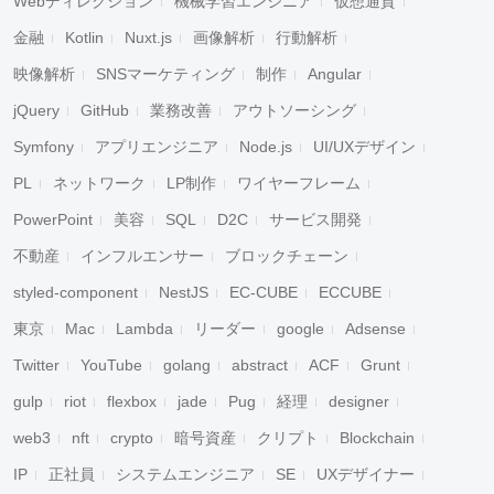
Webディレクション
機械学習エンジニア
仮想通貨
金融
Kotlin
Nuxt.js
画像解析
行動解析
映像解析
SNSマーケティング
制作
Angular
jQuery
GitHub
業務改善
アウトソーシング
Symfony
アプリエンジニア
Node.js
UI/UXデザイン
PL
ネットワーク
LP制作
ワイヤーフレーム
PowerPoint
美容
SQL
D2C
サービス開発
不動産
インフルエンサー
ブロックチェーン
styled-component
NestJS
EC-CUBE
ECCUBE
東京
Mac
Lambda
リーダー
google
Adsense
Twitter
YouTube
golang
abstract
ACF
Grunt
gulp
riot
flexbox
jade
Pug
経理
designer
web3
nft
crypto
暗号資産
クリプト
Blockchain
IP
正社員
システムエンジニア
SE
UXデザイナー