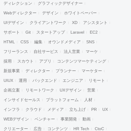
ディレクション
グラフィックデザイナー
Webディレクター
デザイン
ホワイトペーパー
UIデザイン
クライアントワーク
XD
アシスタント
サポート
Git
スタートアップ
Laravel
EC2
HTML
CSS
編集
オウンドメディア
SNS
フリーランス
自社サービス
法人営業
マーケ
採用
スカウト
アプリ
コンテンツマーケティング
新規事業
ディレクター
プランナー
マーケター
UIUX
運用
バックエンド
エンジニア
リモート
企画立案
リモートワーク
UXデザイン
営業
インサイドセールス
プラットフォーム
人材
インフラ
クラウド
メディア
立ち上げ
PR
UX
WEBデザイン
ベンチャー
事業開発
動画
クリエーター
広告
コンテンツ
HR Tech
CtoC