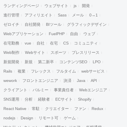
ランディングページ
ウェブサイト
js
開発
進行管理
アフィリエイト
Sass
メール
0→1
ゼロイチ
自社開発
BIツール
グラフィックデザイン
Webアプリケーション
FuelPHP
自由
ウェブ
在宅勤務
vue
自社
在宅
CS
コミュニティ
Web制作
Webサイト
スポーツ
プレスリリース
新規開発
新規
第二新卒
コンテンツSEO
LPO
Rails
複業
フレックス
フルタイム
webサービス
wework
フロントエンジニア
決済
Java
API
クライアント
パルミー
事業責任者
Webエンジニア
SNS運用
分析
経験者
ECサイト
Shopify
React Native
常駐
クリエイター
ファン
Redux
nodejs
Design
リモート可
ゲーム