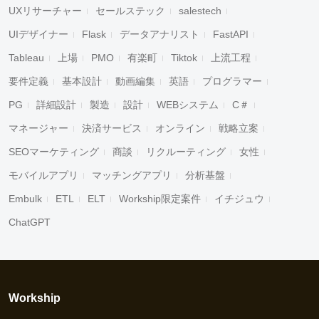
UXリサーチャー
セールステック
salestech
UIデザイナー
Flask
データアナリスト
FastAPI
Tableau
上場
PMO
有楽町
Tiktok
上流工程
要件定義
基本設計
動画編集
英語
プログラマー
PG
詳細設計
製造
設計
WEBシステム
C＃
マネージャー
決済サービス
オンライン
戦略立案
SEOマーケティング
商談
リクルーティング
女性
モバイルアプリ
マッチングアプリ
分析基盤
Embulk
ETL
ELT
Workship限定案件
イチジュウ
ChatGPT
Workship