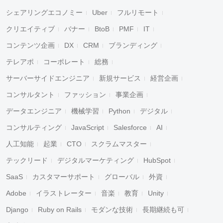
シェアリングエコノミー
Uber
フルリモート
クリエイティブ
バナー
BtoB
PMF
IT
コンテンツ企画
DX
CRM
ブランディング
テレアポ
コーポレート
総務
サーバーサイドエンジニア
新規サービス
経営企画
コンサルタント
ファッション
事業企画
データエンジニア
機械学習
Python
デジタル
コンサルティング
JavaScript
Salesforce
AI
人工知能
起業
CTO
スクラムマスター
テックリード
デジタルマーケティング
HubSpot
SaaS
カスタマーサポート
グローバル
外資
Adobe
イラストレーター
音楽
教育
Unity
Django
Ruby on Rails
モダンな技術
長期継続も可