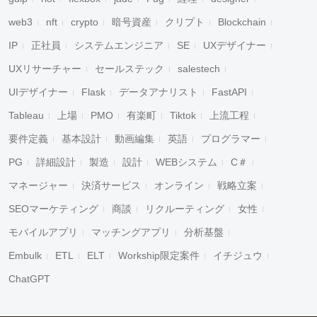
web3
nft
crypto
暗号資産
クリプト
Blockchain
IP
正社員
システムエンジニア
SE
UXデザイナー
UXリサーチャー
セールステック
salestech
UIデザイナー
Flask
データアナリスト
FastAPI
Tableau
上場
PMO
有楽町
Tiktok
上流工程
要件定義
基本設計
動画編集
英語
プログラマー
PG
詳細設計
製造
設計
WEBシステム
C＃
マネージャー
決済サービス
オンライン
戦略立案
SEOマーケティング
商談
リクルーティング
女性
モバイルアプリ
マッチングアプリ
分析基盤
Embulk
ETL
ELT
Workship限定案件
イチジュウ
ChatGPT