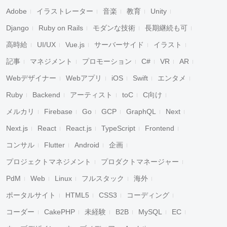
Adobe
イラストレーター
音楽
教育
Unity
Django
Ruby on Rails
モダンな技術
長期継続も可
高時給
UI/UX
Vue.js
サーバーサイド
イラスト
記事
マネジメント
プロモーション
C#
VR
AR
Webデザイナー
Webアプリ
iOS
Swift
エンタメ
Ruby
Backend
アーティスト
toC
C向け
メルカリ
Firebase
Go
GCP
GraphQL
Next
Next.js
React
React.js
TypeScript
Frontend
コンサル
Flutter
Android
企画
プロジェクトマネジメント
プロダクトマネージャー
PdM
Web
Linux
フルスタック
海外
ポータルサイト
HTML5
CSS3
コーディング
コーダー
CakePHP
未経験
B2B
MySQL
EC