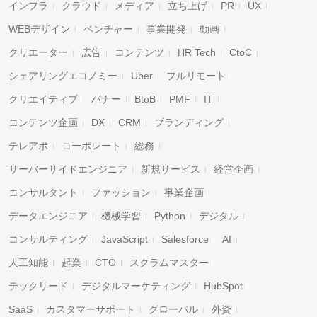
インフラ
クラウド
メディア
立ち上げ
PR
UX
WEBデザイン
ベンチャー
事業開発
動画
クリエーター
広告
コンテンツ
HR Tech
CtoC
シェアリングエコノミー
Uber
フルリモート
クリエイティブ
バナー
BtoB
PMF
IT
コンテンツ企画
DX
CRM
ブランディング
テレアポ
コーポレート
総務
サーバーサイドエンジニア
新規サービス
経営企画
コンサルタント
ファッション
事業企画
データエンジニア
機械学習
Python
デジタル
コンサルティング
JavaScript
Salesforce
AI
人工知能
起業
CTO
スクラムマスター
テックリード
デジタルマーケティング
HubSpot
SaaS
カスタマーサポート
グローバル
外資