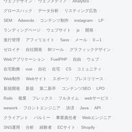
ウェブデザイン
ウェブメディア
Analytics
グロースハック
データ分析
リスティング広告
SEM
Adwords
コンテンツ制作
instagram
LP
ランディングページ
ウェブサイト
js
開発
進行管理
アフィリエイト
Sass
メール
0→1
ゼロイチ
自社開発
BIツール
グラフィックデザイン
Webアプリケーション
FuelPHP
自由
ウェブ
在宅勤務
vue
自社
在宅
CS
コミュニティ
Web制作
Webサイト
スポーツ
プレスリリース
新規開発
新規
第二新卒
コンテンツSEO
LPO
Rails
複業
フレックス
フルタイム
webサービス
wework
フロントエンジニア
決済
Java
API
クライアント
パルミー
事業責任者
Webエンジニア
SNS運用
分析
経験者
ECサイト
Shopify