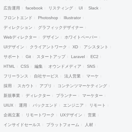
広告運用
facebook
リスティング
UI
Slack
フロントエンド
Photoshop
Illustrator
ディレクション
グラフィックデザイナー
Webディレクター
デザイン
ホワイトペーパー
UIデザイン
クライアントワーク
XD
アシスタント
サポート
Git
スタートアップ
Laravel
EC2
HTML
CSS
編集
オウンドメディア
SNS
フリーランス
自社サービス
法人営業
マーケ
採用
スカウト
アプリ
コンテンツマーケティング
新規事業
ディレクター
プランナー
マーケター
UIUX
運用
バックエンド
エンジニア
リモート
企画立案
リモートワーク
UXデザイン
営業
インサイドセールス
プラットフォーム
人材