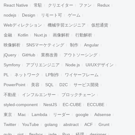
React Native
常駐
クリエイター
ファン
Redux
nodejs
Design
リモート可
ゲーム
Webディレクション
機械学習エンジニア
仮想通貨
金融
Kotlin
Nuxt.js
画像解析
行動解析
映像解析
SNSマーケティング
制作
Angular
jQuery
GitHub
業務改善
アウトソーシング
Symfony
アプリエンジニア
Node.js
UI/UXデザイン
PL
ネットワーク
LP制作
ワイヤーフレーム
PowerPoint
美容
SQL
D2C
サービス開発
不動産
インフルエンサー
ブロックチェーン
styled-component
NestJS
EC-CUBE
ECCUBE
東京
Mac
Lambda
リーダー
google
Adsense
Twitter
YouTube
golang
abstract
ACF
Grunt
gulp
riot
flexbox
jade
Pug
経理
designer