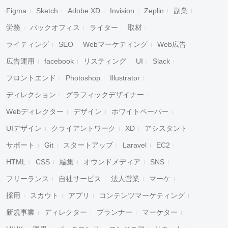
Figma
Sketch
Adobe XD
Invision
Zeplin
副業
労務
バックオフィス
ライター
取材
ライティング
SEO
Webマーケティング
Web広告
広告運用
facebook
リスティング
UI
Slack
フロントエンド
Photoshop
Illustrator
ディレクション
グラフィックデザイナー
Webディレクター
デザイン
ホワイトペーパー
UIデザイン
クライアントワーク
XD
アシスタント
サポート
Git
スタートアップ
Laravel
EC2
HTML
CSS
編集
オウンドメディア
SNS
フリーランス
自社サービス
法人営業
マーケ
採用
スカウト
アプリ
コンテンツマーケティング
新規事業
ディレクター
プランナー
マーケター