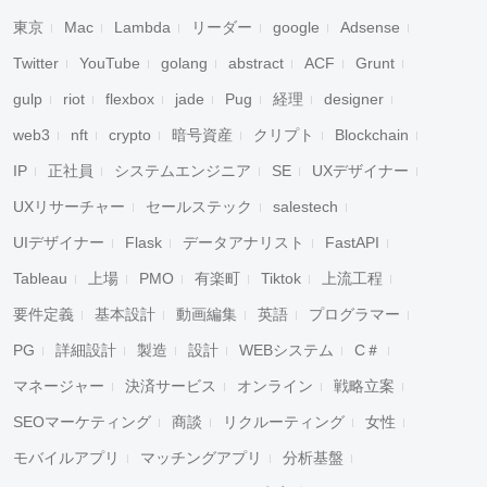
東京
Mac
Lambda
リーダー
google
Adsense
Twitter
YouTube
golang
abstract
ACF
Grunt
gulp
riot
flexbox
jade
Pug
経理
designer
web3
nft
crypto
暗号資産
クリプト
Blockchain
IP
正社員
システムエンジニア
SE
UXデザイナー
UXリサーチャー
セールステック
salestech
UIデザイナー
Flask
データアナリスト
FastAPI
Tableau
上場
PMO
有楽町
Tiktok
上流工程
要件定義
基本設計
動画編集
英語
プログラマー
PG
詳細設計
製造
設計
WEBシステム
C＃
マネージャー
決済サービス
オンライン
戦略立案
SEOマーケティング
商談
リクルーティング
女性
モバイルアプリ
マッチングアプリ
分析基盤