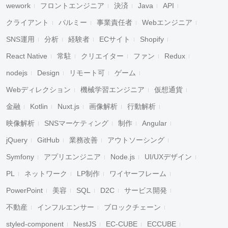
wework
フロントエンジニア
決済
Java
API
クライアント
パルミー
事業責任者
Webエンジニア
SNS運用
分析
経験者
ECサイト
Shopify
React Native
常駐
クリエイター
ファン
Redux
nodejs
Design
リモート可
ゲーム
Webディレクション
機械学習エンジニア
仮想通貨
金融
Kotlin
Nuxt.js
画像解析
行動解析
映像解析
SNSマーケティング
制作
Angular
jQuery
GitHub
業務改善
アウトソーシング
Symfony
アプリエンジニア
Node.js
UI/UXデザイン
PL
ネットワーク
LP制作
ワイヤーフレーム
PowerPoint
美容
SQL
D2C
サービス開発
不動産
インフルエンサー
ブロックチェーン
styled-component
NestJS
EC-CUBE
ECCUBE