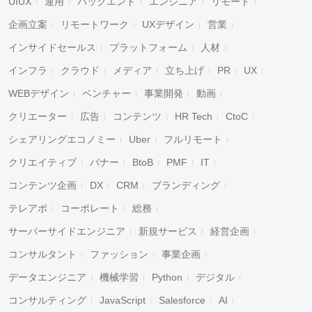
UIUX
運用
バックエンド
エンジニア
リモート
企画立案
リモートワーク
UXデザイン
営業
インサイドセールス
プラットフォーム
人材
インフラ
クラウド
メディア
立ち上げ
PR
UX
WEBデザイン
ベンチャー
事業開発
動画
クリエーター
広告
コンテンツ
HR Tech
CtoC
シェアリングエコノミー
Uber
フルリモート
クリエイティブ
バナー
BtoB
PMF
IT
コンテンツ企画
DX
CRM
ブランディング
テレアポ
コーポレート
総務
サーバーサイドエンジニア
新規サービス
経営企画
コンサルタント
ファッション
事業企画
データエンジニア
機械学習
Python
デジタル
コンサルティング
JavaScript
Salesforce
AI