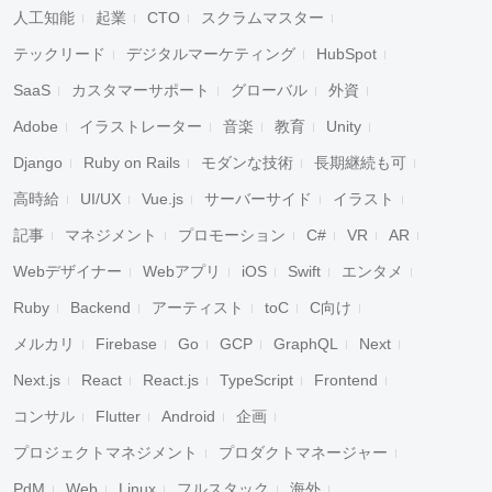
人工知能
起業
CTO
スクラムマスター
テックリード
デジタルマーケティング
HubSpot
SaaS
カスタマーサポート
グローバル
外資
Adobe
イラストレーター
音楽
教育
Unity
Django
Ruby on Rails
モダンな技術
長期継続も可
高時給
UI/UX
Vue.js
サーバーサイド
イラスト
記事
マネジメント
プロモーション
C#
VR
AR
Webデザイナー
Webアプリ
iOS
Swift
エンタメ
Ruby
Backend
アーティスト
toC
C向け
メルカリ
Firebase
Go
GCP
GraphQL
Next
Next.js
React
React.js
TypeScript
Frontend
コンサル
Flutter
Android
企画
プロジェクトマネジメント
プロダクトマネージャー
PdM
Web
Linux
フルスタック
海外