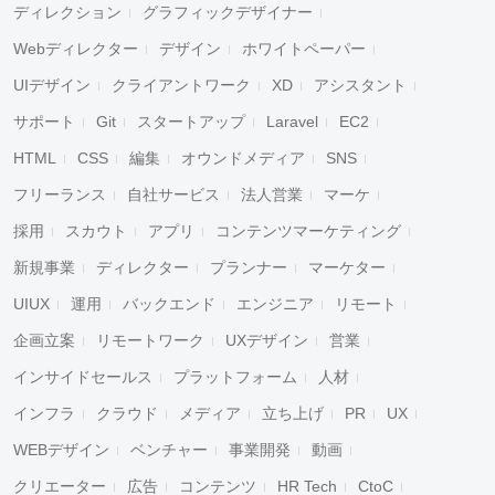
ディレクション
グラフィックデザイナー
Webディレクター
デザイン
ホワイトペーパー
UIデザイン
クライアントワーク
XD
アシスタント
サポート
Git
スタートアップ
Laravel
EC2
HTML
CSS
編集
オウンドメディア
SNS
フリーランス
自社サービス
法人営業
マーケ
採用
スカウト
アプリ
コンテンツマーケティング
新規事業
ディレクター
プランナー
マーケター
UIUX
運用
バックエンド
エンジニア
リモート
企画立案
リモートワーク
UXデザイン
営業
インサイドセールス
プラットフォーム
人材
インフラ
クラウド
メディア
立ち上げ
PR
UX
WEBデザイン
ベンチャー
事業開発
動画
クリエーター
広告
コンテンツ
HR Tech
CtoC