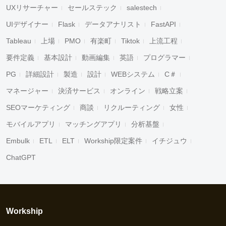
UXリサーチャー
セールステック
salestech
UIデザイナー
Flask
データアナリスト
FastAPI
Tableau
上場
PMO
有楽町
Tiktok
上流工程
要件定義
基本設計
動画編集
英語
プログラマー
PG
詳細設計
製造
設計
WEBシステム
C＃
マネージャー
決済サービス
オンライン
戦略立案
SEOマーケティング
商談
リクルーティング
女性
モバイルアプリ
マッチングアプリ
分析基盤
Embulk
ETL
ELT
Workship限定案件
イチジュウ
ChatGPT
Workship