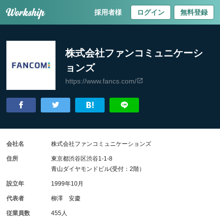
採用者様
ログイン
無料登録
株式会社ファンコミュニケーシ
ョンズ
https://www.fancs.com/
会社名
株式会社ファンコミュニケーションズ
住所
東京都渋谷区渋谷1-1-8
青山ダイヤモンドビル(受付：2階）
設立年
1999年10月
代表者
柳澤 安慶
従業員数
455人