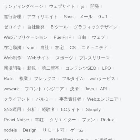
ランディングページ
ウェブサイト
js
開発
進行管理
アフィリエイト
Sass
メール
0→1
ゼロイチ
自社開発
BIツール
グラフィックデザイン
Webアプリケーション
FuelPHP
自由
ウェブ
在宅勤務
vue
自社
在宅
CS
コミュニティ
Web制作
Webサイト
スポーツ
プレスリリース
新規開発
新規
第二新卒
コンテンツSEO
LPO
Rails
複業
フレックス
フルタイム
webサービス
wework
フロントエンジニア
決済
Java
API
クライアント
パルミー
事業責任者
Webエンジニア
SNS運用
分析
経験者
ECサイト
Shopify
React Native
常駐
クリエイター
ファン
Redux
nodejs
Design
リモート可
ゲーム