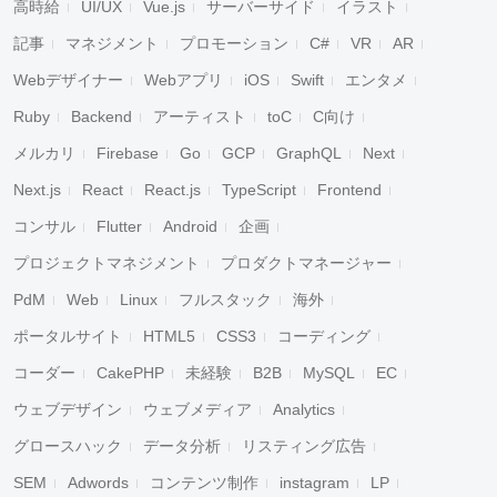
高時給
UI/UX
Vue.js
サーバーサイド
イラスト
記事
マネジメント
プロモーション
C#
VR
AR
Webデザイナー
Webアプリ
iOS
Swift
エンタメ
Ruby
Backend
アーティスト
toC
C向け
メルカリ
Firebase
Go
GCP
GraphQL
Next
Next.js
React
React.js
TypeScript
Frontend
コンサル
Flutter
Android
企画
プロジェクトマネジメント
プロダクトマネージャー
PdM
Web
Linux
フルスタック
海外
ポータルサイト
HTML5
CSS3
コーディング
コーダー
CakePHP
未経験
B2B
MySQL
EC
ウェブデザイン
ウェブメディア
Analytics
グロースハック
データ分析
リスティング広告
SEM
Adwords
コンテンツ制作
instagram
LP