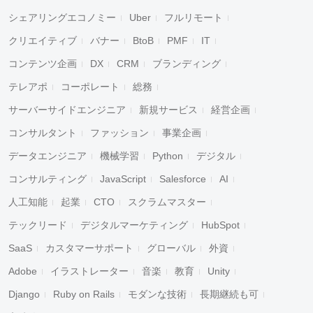
シェアリングエコノミー
Uber
フルリモート
クリエイティブ
バナー
BtoB
PMF
IT
コンテンツ企画
DX
CRM
ブランディング
テレアポ
コーポレート
総務
サーバーサイドエンジニア
新規サービス
経営企画
コンサルタント
ファッション
事業企画
データエンジニア
機械学習
Python
デジタル
コンサルティング
JavaScript
Salesforce
AI
人工知能
起業
CTO
スクラムマスター
テックリード
デジタルマーケティング
HubSpot
SaaS
カスタマーサポート
グローバル
外資
Adobe
イラストレーター
音楽
教育
Unity
Django
Ruby on Rails
モダンな技術
長期継続も可