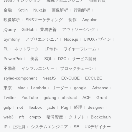
Webディレクション
機械学習エンジニア
仮想通貨
金融
Kotlin
Nuxt.js
画像解析
行動解析
映像解析
SNSマーケティング
制作
Angular
jQuery
GitHub
業務改善
アウトソーシング
Symfony
アプリエンジニア
Node.js
UI/UXデザイン
PL
ネットワーク
LP制作
ワイヤーフレーム
PowerPoint
美容
SQL
D2C
サービス開発
不動産
インフルエンサー
ブロックチェーン
styled-component
NestJS
EC-CUBE
ECCUBE
東京
Mac
Lambda
リーダー
google
Adsense
Twitter
YouTube
golang
abstract
ACF
Grunt
gulp
riot
flexbox
jade
Pug
経理
designer
web3
nft
crypto
暗号資産
クリプト
Blockchain
IP
正社員
システムエンジニア
SE
UXデザイナー