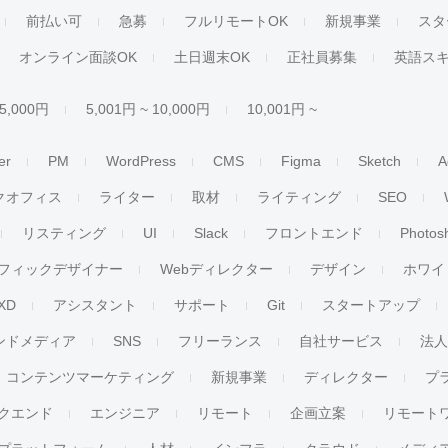
前払い可
急募
フルリモートOK
新規事業
スタ
オンライン面談OK
土日週末OK
正社員募集
英語ス
 5,000円
5,001円 ~ 10,000円
10,001円 ~
er
PM
WordPress
CMS
Figma
Sketch
A
クオフィス
ライター
取材
ライティング
SEO
リスティング
UI
Slack
フロントエンド
Photos
フィックデザイナー
Webディレクター
デザイン
ホワイ
XD
アシスタント
サポート
Git
スタートアップ
ンドメディア
SNS
フリーランス
自社サービス
法
コンテンツマーケティング
新規事業
ディレクター
プ
クエンド
エンジニア
リモート
企画立案
リモート