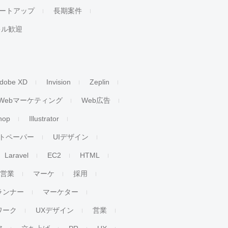
ートアップ
長期案件
キル歓迎
dobe XD
Invision
Zeplin
Webマーケティング
Web広告
hop
Illustrator
トペーパー
UIデザイン
Laravel
EC2
HTML
人営業
マーケ
採用
ランナー
マーケター
ワーク
UXデザイン
営業