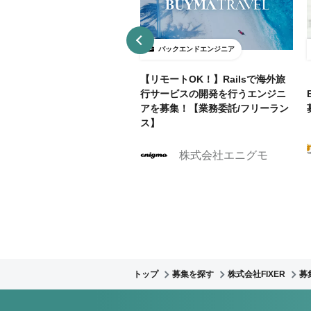
ックエンドエンジニア
バックエンドエンジニア
契約】Salesforce営業支援
【リモートOK！】Railsで海外旅
ムの機能拡張（Apex/LW
行サービスの開発を行うエンジニ
｜テックリード
アを募集！【業務委託/フリーラン
ス】
株式会社Caluck
株式会社エニグモ
トップ
募集を探す
株式会社FIXER
募