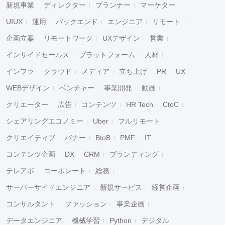
新規事業
ディレクター
プランナー
マーケター
UIUX
運用
バックエンド
エンジニア
リモート
企画立案
リモートワーク
UXデザイン
営業
インサイドセールス
プラットフォーム
人材
インフラ
クラウド
メディア
立ち上げ
PR
UX
WEBデザイン
ベンチャー
事業開発
動画
クリエーター
広告
コンテンツ
HR Tech
CtoC
シェアリングエコノミー
Uber
フルリモート
クリエイティブ
バナー
BtoB
PMF
IT
コンテンツ企画
DX
CRM
ブランディング
テレアポ
コーポレート
総務
サーバーサイドエンジニア
新規サービス
経営企画
コンサルタント
ファッション
事業企画
データエンジニア
機械学習
Python
デジタル