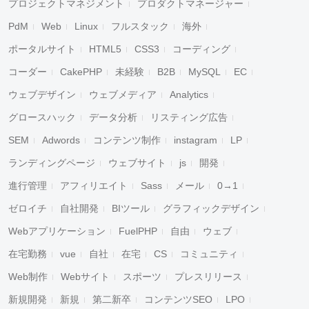
プロジェクトマネジメント
プロダクトマネージャー
PdM
Web
Linux
フルスタック
海外
ポータルサイト
HTML5
CSS3
コーディング
コーダー
CakePHP
未経験
B2B
MySQL
EC
ウェブデザイン
ウェブメディア
Analytics
グロースハック
データ分析
リスティング広告
SEM
Adwords
コンテンツ制作
instagram
LP
ランディングページ
ウェブサイト
js
開発
進行管理
アフィリエイト
Sass
メール
0→1
ゼロイチ
自社開発
BIツール
グラフィックデザイン
Webアプリケーション
FuelPHP
自由
ウェブ
在宅勤務
vue
自社
在宅
CS
コミュニティ
Web制作
Webサイト
スポーツ
プレスリリース
新規開発
新規
第二新卒
コンテンツSEO
LPO