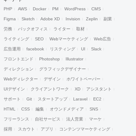
キーワード
PHP
AWS
Docker
PM
WordPress
CMS
Figma
Sketch
Adobe XD
Invision
Zeplin
副業
労務
バックオフィス
ライター
取材
ライティング
SEO
Webマーケティング
Web広告
広告運用
facebook
リスティング
UI
Slack
フロントエンド
Photoshop
Illustrator
ディレクション
グラフィックデザイナー
Webディレクター
デザイン
ホワイトペーパー
UIデザイン
クライアントワーク
XD
アシスタント
サポート
Git
スタートアップ
Laravel
EC2
HTML
CSS
編集
オウンドメディア
SNS
フリーランス
自社サービス
法人営業
マーケ
採用
スカウト
アプリ
コンテンツマーケティング