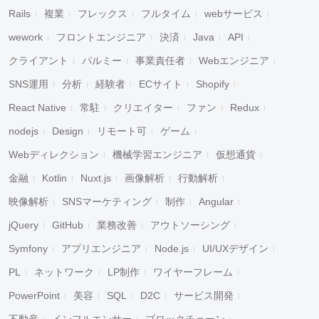
Rails
複業
フレックス
フルタイム
webサービス
wework
フロントエンジニア
決済
Java
API
クライアント
パルミー
事業責任者
Webエンジニア
SNS運用
分析
経験者
ECサイト
Shopify
React Native
常駐
クリエイター
ファン
Redux
nodejs
Design
リモート可
ゲーム
Webディレクション
機械学習エンジニア
仮想通貨
金融
Kotlin
Nuxt.js
画像解析
行動解析
映像解析
SNSマーケティング
制作
Angular
jQuery
GitHub
業務改善
アウトソーシング
Symfony
アプリエンジニア
Node.js
UI/UXデザイン
PL
ネットワーク
LP制作
ワイヤーフレーム
PowerPoint
美容
SQL
D2C
サービス開発