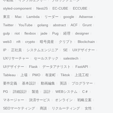
不動産
インフルエンサー
ブロックチェーン
styled-component
NestJS
EC-CUBE
ECCUBE
東京
Mac
Lambda
リーダー
google
Adsense
Twitter
YouTube
golang
abstract
ACF
Grunt
gulp
riot
flexbox
jade
Pug
経理
designer
web3
nft
crypto
暗号資産
クリプト
Blockchain
IP
正社員
システムエンジニア
SE
UXデザイナー
UXリサーチャー
セールステック
salestech
UIデザイナー
Flask
データアナリスト
FastAPI
Tableau
上場
PMO
有楽町
Tiktok
上流工程
要件定義
基本設計
動画編集
英語
プログラマー
PG
詳細設計
製造
設計
WEBシステム
C＃
マネージャー
決済サービス
オンライン
戦略立案
SEOマーケティング
商談
リクルーティング
女性