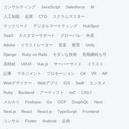
コンサルティング
JavaScript
Salesforce
AI
人工知能
起業
CTO
スクラムマスター
テックリード
デジタルマーケティング
HubSpot
SaaS
カスタマーサポート
グローバル
外資
Adobe
イラストレーター
音楽
教育
Unity
Django
Ruby on Rails
モダンな技術
長期継続も可
高時給
UI/UX
Vue.js
サーバーサイド
イラスト
記事
マネジメント
プロモーション
C#
VR
AR
Webデザイナー
Webアプリ
iOS
Swift
エンタメ
Ruby
Backend
アーティスト
toC
C向け
メルカリ
Firebase
Go
GCP
GraphQL
Next
Next.js
React
React.js
TypeScript
Frontend
コンサル
Flutter
Android
企画