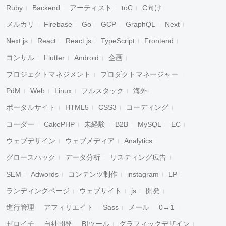
Ruby
Backend
アーティスト
toC
C向け
メルカリ
Firebase
Go
GCP
GraphQL
Next
Next.js
React
React.js
TypeScript
Frontend
コンサル
Flutter
Android
企画
プロジェクトマネジメント
プロダクトマネージャー
PdM
Web
Linux
フルスタック
海外
ポータルサイト
HTML5
CSS3
コーディング
コーダー
CakePHP
未経験
B2B
MySQL
EC
ウェブデザイン
ウェブメディア
Analytics
グロースハック
データ分析
リスティング広告
SEM
Adwords
コンテンツ制作
instagram
LP
ランディングページ
ウェブサイト
js
開発
進行管理
アフィリエイト
Sass
メール
0→1
ゼロイチ
自社開発
BIツール
グラフィックデザイン