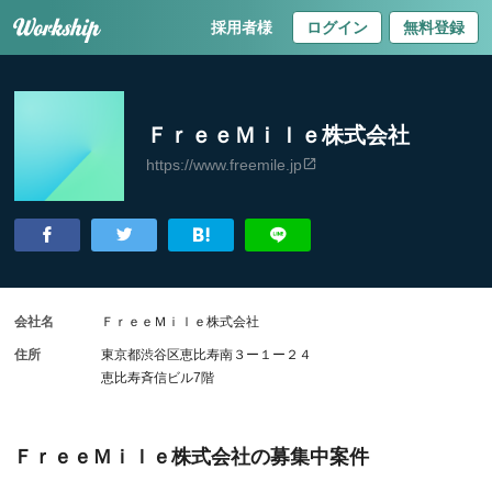
採用者様
ログイン
無料登録
ＦｒｅｅＭｉｌｅ株式会社
https://www.freemile.jp
会社名
ＦｒｅｅＭｉｌｅ株式会社
住所
東京都渋谷区恵比寿南３ー１ー２４
恵比寿斉信ビル7階
ＦｒｅｅＭｉｌｅ株式会社の募集中案件