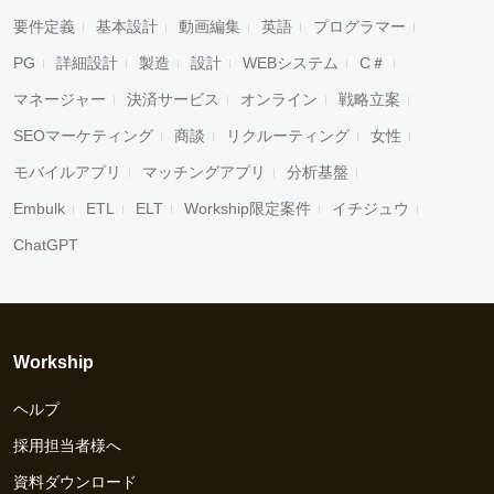
要件定義
基本設計
動画編集
英語
プログラマー
PG
詳細設計
製造
設計
WEBシステム
C＃
マネージャー
決済サービス
オンライン
戦略立案
SEOマーケティング
商談
リクルーティング
女性
モバイルアプリ
マッチングアプリ
分析基盤
Embulk
ETL
ELT
Workship限定案件
イチジュウ
ChatGPT
Workship
ヘルプ
採用担当者様へ
資料ダウンロード