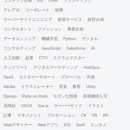
コンテンツ企画
DX
CRM
ブランディング
テレアポ
コーポレート
総務
サーバーサイドエンジニア
新規サービス
経営企画
コンサルタント
ファッション
事業企画
データエンジニア
機械学習
Python
デジタル
コンサルティング
JavaScript
Salesforce
AI
人工知能
起業
CTO
スクラムマスター
テックリード
デジタルマーケティング
HubSpot
SaaS
カスタマーサポート
グローバル
外資
Adobe
イラストレーター
音楽
教育
Unity
Django
Ruby on Rails
モダンな技術
長期継続も可
高時給
UI/UX
Vue.js
サーバーサイド
イラスト
記事
マネジメント
プロモーション
C#
VR
AR
Webデザイナー
Webアプリ
iOS
Swift
エンタメ