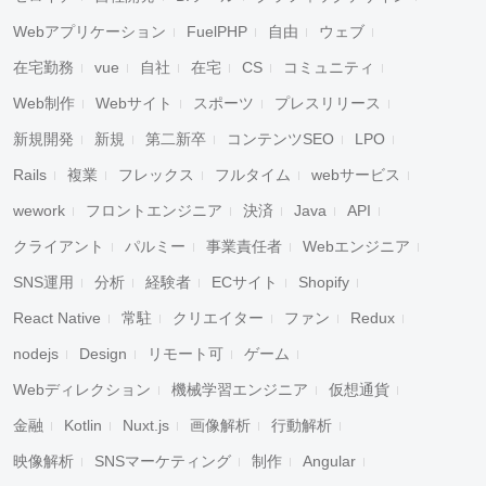
Webアプリケーション
FuelPHP
自由
ウェブ
在宅勤務
vue
自社
在宅
CS
コミュニティ
Web制作
Webサイト
スポーツ
プレスリリース
新規開発
新規
第二新卒
コンテンツSEO
LPO
Rails
複業
フレックス
フルタイム
webサービス
wework
フロントエンジニア
決済
Java
API
クライアント
パルミー
事業責任者
Webエンジニア
SNS運用
分析
経験者
ECサイト
Shopify
React Native
常駐
クリエイター
ファン
Redux
nodejs
Design
リモート可
ゲーム
Webディレクション
機械学習エンジニア
仮想通貨
金融
Kotlin
Nuxt.js
画像解析
行動解析
映像解析
SNSマーケティング
制作
Angular