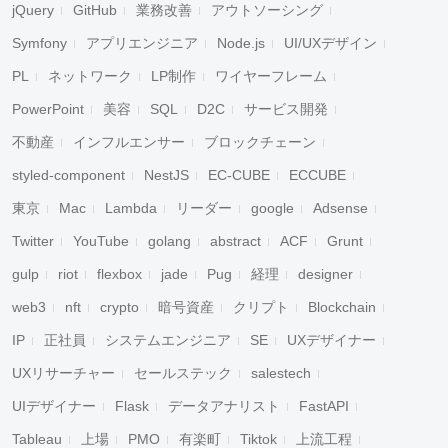
jQuery
GitHub
業務改善
アウトソーシング
Symfony
アプリエンジニア
Node.js
UI/UXデザイン
PL
ネットワーク
LP制作
ワイヤーフレーム
PowerPoint
美容
SQL
D2C
サービス開発
不動産
インフルエンサー
ブロックチェーン
styled-component
NestJS
EC-CUBE
ECCUBE
東京
Mac
Lambda
リーダー
google
Adsense
Twitter
YouTube
golang
abstract
ACF
Grunt
gulp
riot
flexbox
jade
Pug
経理
designer
web3
nft
crypto
暗号資産
クリプト
Blockchain
IP
正社員
システムエンジニア
SE
UXデザイナー
UXリサーチャー
セールステック
salestech
UIデザイナー
Flask
データアナリスト
FastAPI
Tableau
上場
PMO
有楽町
Tiktok
上流工程