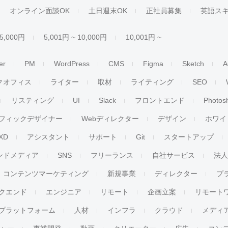
オンライン面談OK
土日週末OK
正社員募集
英語ス
 5,000円
5,001円 ~ 10,000円
10,001円 ~
er
PM
WordPress
CMS
Figma
Sketch
A
クオフィス
ライター
取材
ライティング
SEO
リスティング
UI
Slack
フロントエンド
Photos
フィックデザイナー
Webディレクター
デザイン
ホワイ
XD
アシスタント
サポート
Git
スタートアップ
ンドメディア
SNS
フリーランス
自社サービス
法
コンテンツマーケティング
新規事業
ディレクター
プ
クエンド
エンジニア
リモート
企画立案
リモート
プラットフォーム
人材
インフラ
クラウド
メディ