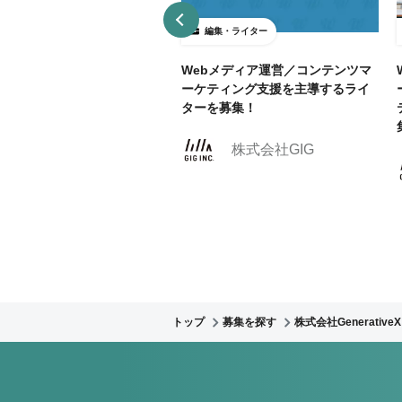
集・ライター
編集・ライター
モートOK! インフラエンジ
Webメディア運営／コンテンツマ
特化メディア立ち上げに伴う
ーケティング支援を主導するライ
ター募集
ターを募集！
株式会社GIG
株式会社GIG
トップ
募集を探す
株式会社GenerativeX