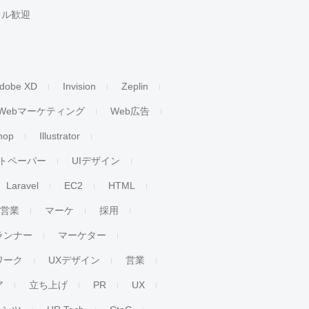
キル歓迎
dobe XD
Invision
Zeplin
Webマーケティング
Web広告
hop
Illustrator
トペーパー
UIデザイン
Laravel
EC2
HTML
人営業
マーケ
採用
ランナー
マーケター
ワーク
UXデザイン
営業
ア
立ち上げ
PR
UX