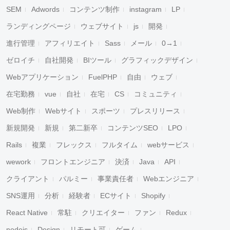
SEM
Adwords
コンテンツ制作
instagram
LP
ランディングページ
ウェブサイト
js
開発
進行管理
アフィリエイト
Sass
メール
0→1
ゼロイチ
自社開発
BIツール
グラフィックデザイン
Webアプリケーション
FuelPHP
自由
ウェブ
在宅勤務
vue
自社
在宅
CS
コミュニティ
Web制作
Webサイト
スポーツ
プレスリリース
新規開発
新規
第二新卒
コンテンツSEO
LPO
Rails
複業
フレックス
フルタイム
webサービス
wework
フロントエンジニア
決済
Java
API
クライアント
パルミー
事業責任者
Webエンジニア
SNS運用
分析
経験者
ECサイト
Shopify
React Native
常駐
クリエイター
ファン
Redux
nodejs
Design
リモート可
ゲーム