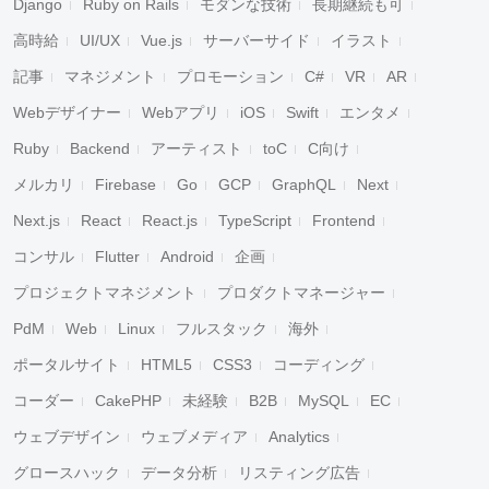
Django
Ruby on Rails
モダンな技術
長期継続も可
高時給
UI/UX
Vue.js
サーバーサイド
イラスト
記事
マネジメント
プロモーション
C#
VR
AR
Webデザイナー
Webアプリ
iOS
Swift
エンタメ
Ruby
Backend
アーティスト
toC
C向け
メルカリ
Firebase
Go
GCP
GraphQL
Next
Next.js
React
React.js
TypeScript
Frontend
コンサル
Flutter
Android
企画
プロジェクトマネジメント
プロダクトマネージャー
PdM
Web
Linux
フルスタック
海外
ポータルサイト
HTML5
CSS3
コーディング
コーダー
CakePHP
未経験
B2B
MySQL
EC
ウェブデザイン
ウェブメディア
Analytics
グロースハック
データ分析
リスティング広告