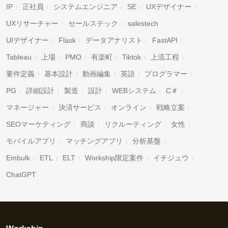
IP
正社員
システムエンジニア
SE
UXデザイナー
UXリサーチャー
セールステック
salestech
UIデザイナー
Flask
データアナリスト
FastAPI
Tableau
上場
PMO
有楽町
Tiktok
上流工程
要件定義
基本設計
動画編集
英語
プログラマー
PG
詳細設計
製造
設計
WEBシステム
C＃
マネージャー
決済サービス
オンライン
戦略立案
SEOマーケティング
商談
リクルーティング
女性
モバイルアプリ
マッチングアプリ
分析基盤
Embulk
ETL
ELT
Workship限定案件
イチジュウ
ChatGPT