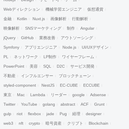
Webディレクション
機械学習エンジニア
仮想通貨
金融
Kotlin
Nuxt.js
画像解析
行動解析
映像解析
SNSマーケティング
制作
Angular
jQuery
GitHub
業務改善
アウトソーシング
Symfony
アプリエンジニア
Node.js
UI/UXデザイン
PL
ネットワーク
LP制作
ワイヤーフレーム
PowerPoint
美容
SQL
D2C
サービス開発
不動産
インフルエンサー
ブロックチェーン
styled-component
NestJS
EC-CUBE
ECCUBE
東京
Mac
Lambda
リーダー
google
Adsense
Twitter
YouTube
golang
abstract
ACF
Grunt
gulp
riot
flexbox
jade
Pug
経理
designer
web3
nft
crypto
暗号資産
クリプト
Blockchain