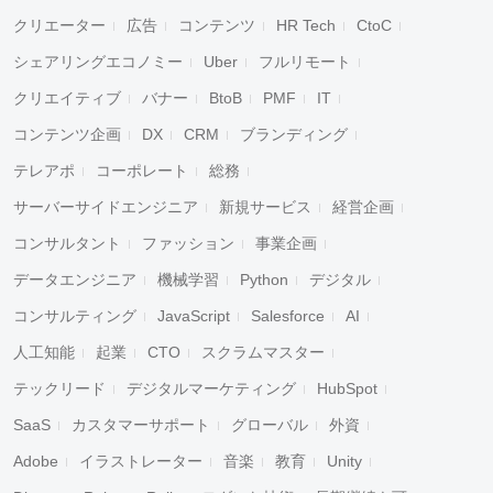
クリエーター
広告
コンテンツ
HR Tech
CtoC
シェアリングエコノミー
Uber
フルリモート
クリエイティブ
バナー
BtoB
PMF
IT
コンテンツ企画
DX
CRM
ブランディング
テレアポ
コーポレート
総務
サーバーサイドエンジニア
新規サービス
経営企画
コンサルタント
ファッション
事業企画
データエンジニア
機械学習
Python
デジタル
コンサルティング
JavaScript
Salesforce
AI
人工知能
起業
CTO
スクラムマスター
テックリード
デジタルマーケティング
HubSpot
SaaS
カスタマーサポート
グローバル
外資
Adobe
イラストレーター
音楽
教育
Unity