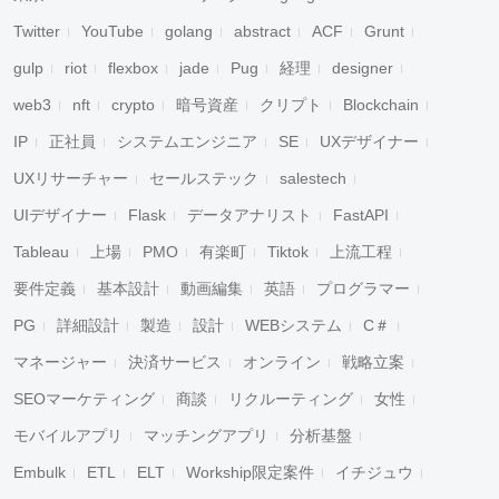
Twitter
YouTube
golang
abstract
ACF
Grunt
gulp
riot
flexbox
jade
Pug
経理
designer
web3
nft
crypto
暗号資産
クリプト
Blockchain
IP
正社員
システムエンジニア
SE
UXデザイナー
UXリサーチャー
セールステック
salestech
UIデザイナー
Flask
データアナリスト
FastAPI
Tableau
上場
PMO
有楽町
Tiktok
上流工程
要件定義
基本設計
動画編集
英語
プログラマー
PG
詳細設計
製造
設計
WEBシステム
C＃
マネージャー
決済サービス
オンライン
戦略立案
SEOマーケティング
商談
リクルーティング
女性
モバイルアプリ
マッチングアプリ
分析基盤
Embulk
ETL
ELT
Workship限定案件
イチジュウ