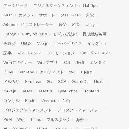
テックリード
デジタルマーケティング
HubSpot
SaaS
カスタマーサポート
グローバル
外資
Adobe
イラストレーター
音楽
教育
Unity
Django
Ruby on Rails
モダンな技術
長期継続も可
高時給
UI/UX
Vue.js
サーバーサイド
イラスト
記事
マネジメント
プロモーション
C#
VR
AR
Webデザイナー
Webアプリ
iOS
Swift
エンタメ
Ruby
Backend
アーティスト
toC
C向け
メルカリ
Firebase
Go
GCP
GraphQL
Next
Next.js
React
React.js
TypeScript
Frontend
コンサル
Flutter
Android
企画
プロジェクトマネジメント
プロダクトマネージャー
PdM
Web
Linux
フルスタック
海外
ポータルサイト
HTML5
CSS3
コーディング