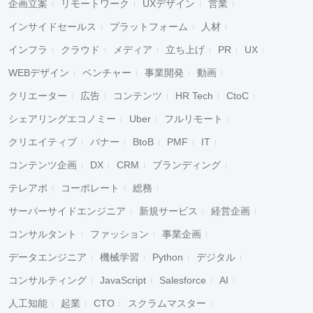
企画立案
リモートワーク
UXデザイン
営業
インサイドセールス
プラットフォーム
人材
インフラ
クラウド
メディア
立ち上げ
PR
UX
WEBデザイン
ベンチャー
事業開発
動画
クリエーター
広告
コンテンツ
HR Tech
CtoC
シェアリングエコノミー
Uber
フルリモート
クリエイティブ
バナー
BtoB
PMF
IT
コンテンツ企画
DX
CRM
ブランディング
テレアポ
コーポレート
総務
サーバーサイドエンジニア
新規サービス
経営企画
コンサルタント
ファッション
事業企画
データエンジニア
機械学習
Python
デジタル
コンサルティング
JavaScript
Salesforce
AI
人工知能
起業
CTO
スクラムマスター