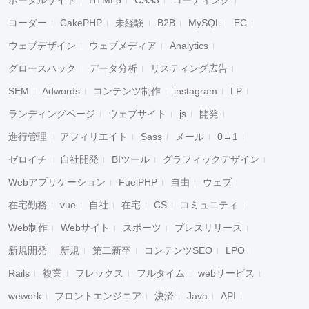
コーダー
CakePHP
未経験
B2B
MySQL
EC
ウェブデザイン
ウェブメディア
Analytics
グロースハック
データ分析
リスティング広告
SEM
Adwords
コンテンツ制作
instagram
LP
ランディングページ
ウェブサイト
js
開発
進行管理
アフィリエイト
Sass
メール
0→1
ゼロイチ
自社開発
BIツール
グラフィックデザイン
Webアプリケーション
FuelPHP
自由
ウェブ
在宅勤務
vue
自社
在宅
CS
コミュニティ
Web制作
Webサイト
スポーツ
プレスリリース
新規開発
新規
第二新卒
コンテンツSEO
LPO
Rails
複業
フレックス
フルタイム
webサービス
wework
フロントエンジニア
決済
Java
API