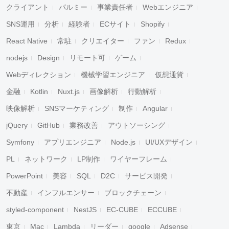
クライアント
パルミー
事業責任者
Webエンジニア
SNS運用
分析
経験者
ECサイト
Shopify
React Native
常駐
クリエイター
ファン
Redux
nodejs
Design
リモート可
ゲーム
Webディレクション
機械学習エンジニア
仮想通貨
金融
Kotlin
Nuxt.js
画像解析
行動解析
映像解析
SNSマーケティング
制作
Angular
jQuery
GitHub
業務改善
アウトソーシング
Symfony
アプリエンジニア
Node.js
UI/UXデザイン
PL
ネットワーク
LP制作
ワイヤーフレーム
PowerPoint
美容
SQL
D2C
サービス開発
不動産
インフルエンサー
ブロックチェーン
styled-component
NestJS
EC-CUBE
ECCUBE
東京
Mac
Lambda
リーダー
google
Adsense