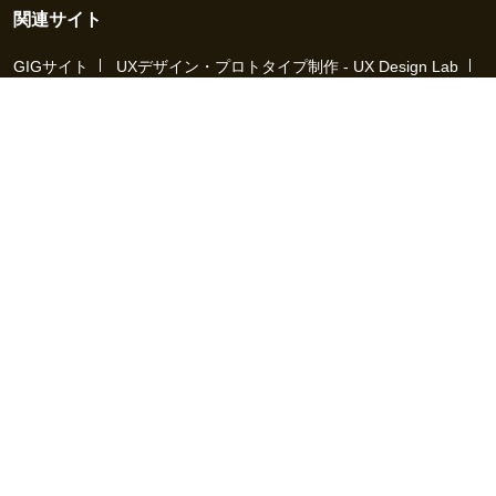
関連サイト
GIGサイト
UXデザイン・プロトタイプ制作 - UX Design Lab
Webサイト制作 / CMS・マーケティングツール - LeadGrid
デザ
イナー特化の採用支援サービス - クロスデザイナー
インフラエ
ンジニア特化の採用支援サービス - クロスネットワーク
エンジ
ニア・デザイナーのフリーランス採用 - Workship
エンジニアの
採用支援・人材紹介 - Workship CAREER
日本最大級のHR・フ
リーランスメディア - Workship MAGAZINE
コンテンツマーケ
ティング総合パートナー - コンマルク
Workship（ワークシップ）は、デザイナー、エンジニア、マーケタ
ー、編集者、人事、広報などデジタル業界で活躍するプロフェッシ
ョナルとプロジェクトをマッチングするジョブ型雇用支援サービス
です。
働き方が多様化する社会で、新しい技術や仕組みづくりに挑戦する
クリエイターや、社会や技術革新に貢献しようとするデジタルプロ