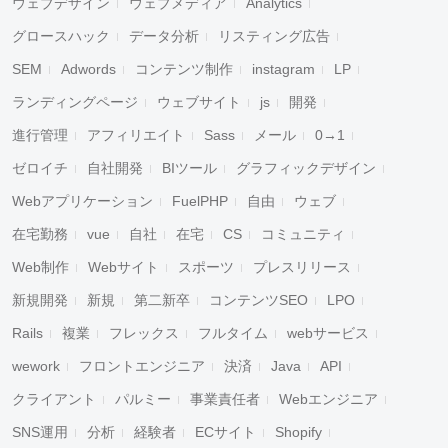
ウェブデザイン
ウェブメディア
Analytics
グロースハック
データ分析
リスティング広告
SEM
Adwords
コンテンツ制作
instagram
LP
ランディングページ
ウェブサイト
js
開発
進行管理
アフィリエイト
Sass
メール
0→1
ゼロイチ
自社開発
BIツール
グラフィックデザイン
Webアプリケーション
FuelPHP
自由
ウェブ
在宅勤務
vue
自社
在宅
CS
コミュニティ
Web制作
Webサイト
スポーツ
プレスリリース
新規開発
新規
第二新卒
コンテンツSEO
LPO
Rails
複業
フレックス
フルタイム
webサービス
wework
フロントエンジニア
決済
Java
API
クライアント
パルミー
事業責任者
Webエンジニア
SNS運用
分析
経験者
ECサイト
Shopify