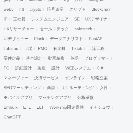
web3
nft
crypto
暗号資産
クリプト
Blockchain
IP
正社員
システムエンジニア
SE
UXデザイナー
UXリサーチャー
セールステック
salestech
UIデザイナー
Flask
データアナリスト
FastAPI
Tableau
上場
PMO
有楽町
Tiktok
上流工程
要件定義
基本設計
動画編集
英語
プログラマー
PG
詳細設計
製造
設計
WEBシステム
C＃
マネージャー
決済サービス
オンライン
戦略立案
SEOマーケティング
商談
リクルーティング
女性
モバイルアプリ
マッチングアプリ
分析基盤
Embulk
ETL
ELT
Workship限定案件
イチジュウ
ChatGPT