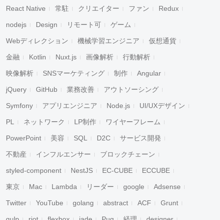
React Native
常駐
クリエイター
ファン
Redux
nodejs
Design
リモート可
ゲーム
Webディレクション
機械学習エンジニア
仮想通貨
金融
Kotlin
Nuxt.js
画像解析
行動解析
映像解析
SNSマーケティング
制作
Angular
jQuery
GitHub
業務改善
アウトソーシング
Symfony
アプリエンジニア
Node.js
UI/UXデザイン
PL
ネットワーク
LP制作
ワイヤーフレーム
PowerPoint
美容
SQL
D2C
サービス開発
不動産
インフルエンサー
ブロックチェーン
styled-component
NestJS
EC-CUBE
ECCUBE
東京
Mac
Lambda
リーダー
google
Adsense
Twitter
YouTube
golang
abstract
ACF
Grunt
gulp
riot
flexbox
jade
Pug
経理
designer