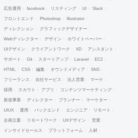
広告運用
facebook
リスティング
UI
Slack
フロントエンド
Photoshop
Illustrator
ディレクション
グラフィックデザイナー
Webディレクター
デザイン
ホワイトペーパー
UIデザイン
クライアントワーク
XD
アシスタント
サポート
Git
スタートアップ
Laravel
EC2
HTML
CSS
編集
オウンドメディア
SNS
フリーランス
自社サービス
法人営業
マーケ
採用
スカウト
アプリ
コンテンツマーケティング
新規事業
ディレクター
プランナー
マーケター
UIUX
運用
バックエンド
エンジニア
リモート
企画立案
リモートワーク
UXデザイン
営業
インサイドセールス
プラットフォーム
人材