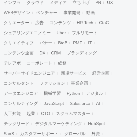
インフラ
クラウド
メディア
立ち上げ
PR
UX
WEBデザイン
ベンチャー
事業開発
動画
クリエーター
広告
コンテンツ
HR Tech
CtoC
シェアリングエコノミー
Uber
フルリモート
クリエイティブ
バナー
BtoB
PMF
IT
コンテンツ企画
DX
CRM
ブランディング
テレアポ
コーポレート
総務
サーバーサイドエンジニア
新規サービス
経営企画
コンサルタント
ファッション
事業企画
データエンジニア
機械学習
Python
デジタル
コンサルティング
JavaScript
Salesforce
AI
人工知能
起業
CTO
スクラムマスター
テックリード
デジタルマーケティング
HubSpot
SaaS
カスタマーサポート
グローバル
外資