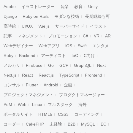
Adobe
イラストレーター
音楽
教育
Unity
Django
Ruby on Rails
モダンな技術
長期継続も可
高時給
UI/UX
Vue.js
サーバーサイド
イラスト
記事
マネジメント
プロモーション
C#
VR
AR
Webデザイナー
Webアプリ
iOS
Swift
エンタメ
Ruby
Backend
アーティスト
toC
C向け
メルカリ
Firebase
Go
GCP
GraphQL
Next
Next.js
React
React.js
TypeScript
Frontend
コンサル
Flutter
Android
企画
プロジェクトマネジメント
プロダクトマネージャー
PdM
Web
Linux
フルスタック
海外
ポータルサイト
HTML5
CSS3
コーディング
コーダー
CakePHP
未経験
B2B
MySQL
EC