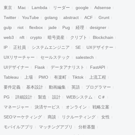
東京
Mac
Lambda
リーダー
google
Adsense
Twitter
YouTube
golang
abstract
ACF
Grunt
gulp
riot
flexbox
jade
Pug
経理
designer
web3
nft
crypto
暗号資産
クリプト
Blockchain
IP
正社員
システムエンジニア
SE
UXデザイナー
UXリサーチャー
セールステック
salestech
UIデザイナー
Flask
データアナリスト
FastAPI
Tableau
上場
PMO
有楽町
Tiktok
上流工程
要件定義
基本設計
動画編集
英語
プログラマー
PG
詳細設計
製造
設計
WEBシステム
C＃
マネージャー
決済サービス
オンライン
戦略立案
SEOマーケティング
商談
リクルーティング
女性
モバイルアプリ
マッチングアプリ
分析基盤