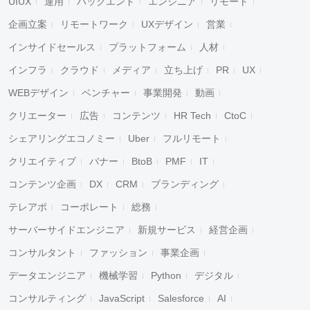
UIUX
運用
バックエンド
エンジニア
リモート
企画立案
リモートワーク
UXデザイン
営業
インサイドセールス
プラットフォーム
人材
インフラ
クラウド
メディア
立ち上げ
PR
UX
WEBデザイン
ベンチャー
事業開発
動画
クリエーター
広告
コンテンツ
HR Tech
CtoC
シェアリングエコノミー
Uber
フルリモート
クリエイティブ
バナー
BtoB
PMF
IT
コンテンツ企画
DX
CRM
ブランディング
テレアポ
コーポレート
総務
サーバーサイドエンジニア
新規サービス
経営企画
コンサルタント
ファッション
事業企画
データエンジニア
機械学習
Python
デジタル
コンサルティング
JavaScript
Salesforce
AI