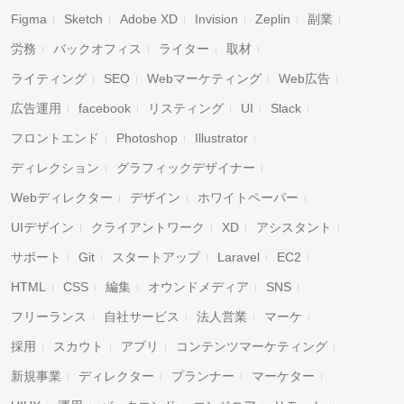
Figma
Sketch
Adobe XD
Invision
Zeplin
副業
労務
バックオフィス
ライター
取材
ライティング
SEO
Webマーケティング
Web広告
広告運用
facebook
リスティング
UI
Slack
フロントエンド
Photoshop
Illustrator
ディレクション
グラフィックデザイナー
Webディレクター
デザイン
ホワイトペーパー
UIデザイン
クライアントワーク
XD
アシスタント
サポート
Git
スタートアップ
Laravel
EC2
HTML
CSS
編集
オウンドメディア
SNS
フリーランス
自社サービス
法人営業
マーケ
採用
スカウト
アプリ
コンテンツマーケティング
新規事業
ディレクター
プランナー
マーケター