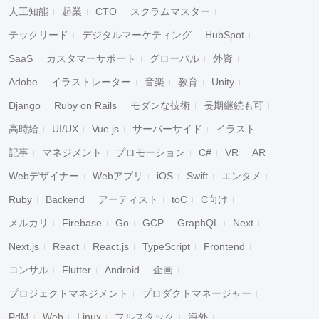
人工知能
起業
CTO
スクラムマスター
テックリード
デジタルマーケティング
HubSpot
SaaS
カスタマーサポート
グローバル
外資
Adobe
イラストレーター
音楽
教育
Unity
Django
Ruby on Rails
モダンな技術
長期継続も可
高時給
UI/UX
Vue.js
サーバーサイド
イラスト
記事
マネジメント
プロモーション
C#
VR
AR
Webデザイナー
Webアプリ
iOS
Swift
エンタメ
Ruby
Backend
アーティスト
toC
C向け
メルカリ
Firebase
Go
GCP
GraphQL
Next
Next.js
React
React.js
TypeScript
Frontend
コンサル
Flutter
Android
企画
プロジェクトマネジメント
プロダクトマネージャー
PdM
Web
Linux
フルスタック
海外