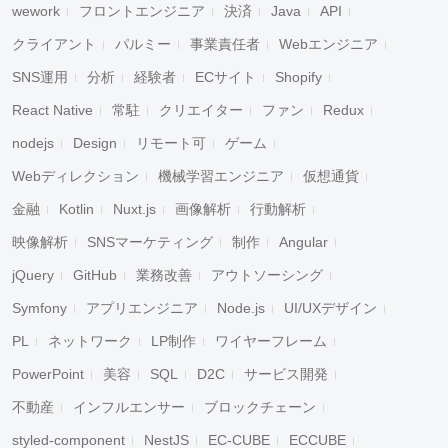
wework
フロントエンジニア
決済
Java
API
クライアント
パルミー
事業責任者
Webエンジニア
SNS運用
分析
経験者
ECサイト
Shopify
React Native
常駐
クリエイター
ファン
Redux
nodejs
Design
リモート可
ゲーム
Webディレクション
機械学習エンジニア
仮想通貨
金融
Kotlin
Nuxt.js
画像解析
行動解析
映像解析
SNSマーケティング
制作
Angular
jQuery
GitHub
業務改善
アウトソーシング
Symfony
アプリエンジニア
Node.js
UI/UXデザイン
PL
ネットワーク
LP制作
ワイヤーフレーム
PowerPoint
美容
SQL
D2C
サービス開発
不動産
インフルエンサー
ブロックチェーン
styled-component
NestJS
EC-CUBE
ECCUBE