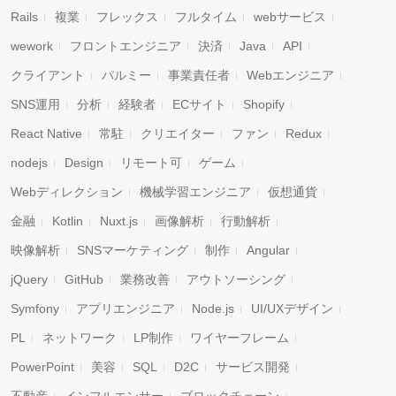
Rails
複業
フレックス
フルタイム
webサービス
wework
フロントエンジニア
決済
Java
API
クライアント
パルミー
事業責任者
Webエンジニア
SNS運用
分析
経験者
ECサイト
Shopify
React Native
常駐
クリエイター
ファン
Redux
nodejs
Design
リモート可
ゲーム
Webディレクション
機械学習エンジニア
仮想通貨
金融
Kotlin
Nuxt.js
画像解析
行動解析
映像解析
SNSマーケティング
制作
Angular
jQuery
GitHub
業務改善
アウトソーシング
Symfony
アプリエンジニア
Node.js
UI/UXデザイン
PL
ネットワーク
LP制作
ワイヤーフレーム
PowerPoint
美容
SQL
D2C
サービス開発