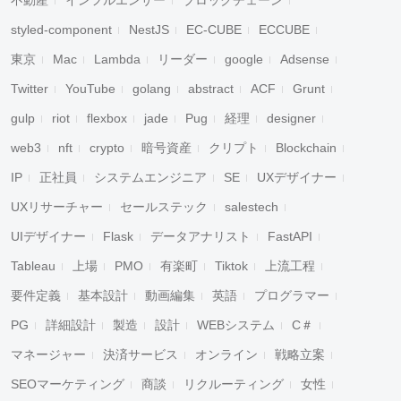
不動産
インフルエンサー
ブロックチェーン
styled-component
NestJS
EC-CUBE
ECCUBE
東京
Mac
Lambda
リーダー
google
Adsense
Twitter
YouTube
golang
abstract
ACF
Grunt
gulp
riot
flexbox
jade
Pug
経理
designer
web3
nft
crypto
暗号資産
クリプト
Blockchain
IP
正社員
システムエンジニア
SE
UXデザイナー
UXリサーチャー
セールステック
salestech
UIデザイナー
Flask
データアナリスト
FastAPI
Tableau
上場
PMO
有楽町
Tiktok
上流工程
要件定義
基本設計
動画編集
英語
プログラマー
PG
詳細設計
製造
設計
WEBシステム
C＃
マネージャー
決済サービス
オンライン
戦略立案
SEOマーケティング
商談
リクルーティング
女性