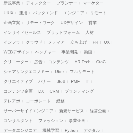
新規事業
ディレクター
プランナー
マーケター
UIUX
運用
バックエンド
エンジニア
リモート
企画立案
リモートワーク
UXデザイン
営業
インサイドセールス
プラットフォーム
人材
インフラ
クラウド
メディア
立ち上げ
PR
UX
WEBデザイン
ベンチャー
事業開発
動画
クリエーター
広告
コンテンツ
HR Tech
CtoC
シェアリングエコノミー
Uber
フルリモート
クリエイティブ
バナー
BtoB
PMF
IT
コンテンツ企画
DX
CRM
ブランディング
テレアポ
コーポレート
総務
サーバーサイドエンジニア
新規サービス
経営企画
コンサルタント
ファッション
事業企画
データエンジニア
機械学習
Python
デジタル