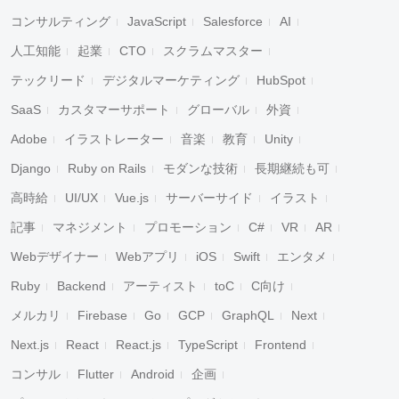
コンサルティング
JavaScript
Salesforce
AI
人工知能
起業
CTO
スクラムマスター
テックリード
デジタルマーケティング
HubSpot
SaaS
カスタマーサポート
グローバル
外資
Adobe
イラストレーター
音楽
教育
Unity
Django
Ruby on Rails
モダンな技術
長期継続も可
高時給
UI/UX
Vue.js
サーバーサイド
イラスト
記事
マネジメント
プロモーション
C#
VR
AR
Webデザイナー
Webアプリ
iOS
Swift
エンタメ
Ruby
Backend
アーティスト
toC
C向け
メルカリ
Firebase
Go
GCP
GraphQL
Next
Next.js
React
React.js
TypeScript
Frontend
コンサル
Flutter
Android
企画