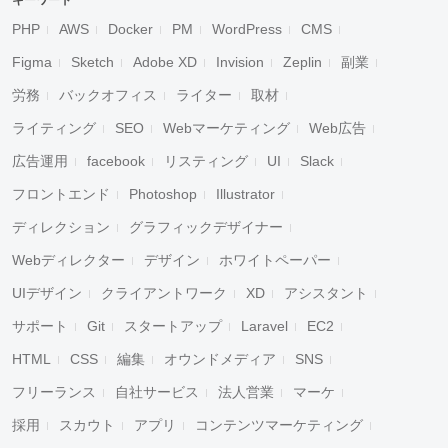
キーワード
PHP
AWS
Docker
PM
WordPress
CMS
Figma
Sketch
Adobe XD
Invision
Zeplin
副業
労務
バックオフィス
ライター
取材
ライティング
SEO
Webマーケティング
Web広告
広告運用
facebook
リスティング
UI
Slack
フロントエンド
Photoshop
Illustrator
ディレクション
グラフィックデザイナー
Webディレクター
デザイン
ホワイトペーパー
UIデザイン
クライアントワーク
XD
アシスタント
サポート
Git
スタートアップ
Laravel
EC2
HTML
CSS
編集
オウンドメディア
SNS
フリーランス
自社サービス
法人営業
マーケ
採用
スカウト
アプリ
コンテンツマーケティング