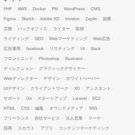
キーワード
PHP
AWS
Docker
PM
WordPress
CMS
Figma
Sketch
Adobe XD
Invision
Zeplin
副業
労務
バックオフィス
ライター
取材
ライティング
SEO
Webマーケティング
Web広告
広告運用
facebook
リスティング
UI
Slack
フロントエンド
Photoshop
Illustrator
ディレクション
グラフィックデザイナー
Webディレクター
デザイン
ホワイトペーパー
UIデザイン
クライアントワーク
XD
アシスタント
サポート
Git
スタートアップ
Laravel
EC2
HTML
CSS
編集
オウンドメディア
SNS
フリーランス
自社サービス
法人営業
マーケ
採用
スカウト
アプリ
コンテンツマーケティング