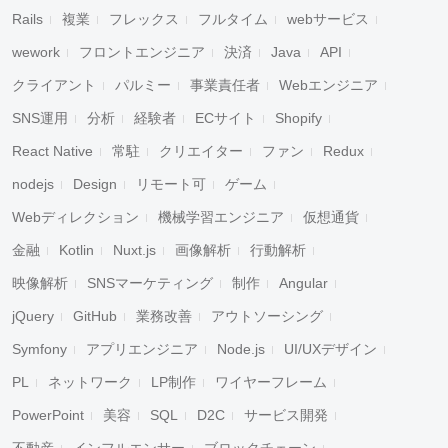
Rails
複業
フレックス
フルタイム
webサービス
wework
フロントエンジニア
決済
Java
API
クライアント
パルミー
事業責任者
Webエンジニア
SNS運用
分析
経験者
ECサイト
Shopify
React Native
常駐
クリエイター
ファン
Redux
nodejs
Design
リモート可
ゲーム
Webディレクション
機械学習エンジニア
仮想通貨
金融
Kotlin
Nuxt.js
画像解析
行動解析
映像解析
SNSマーケティング
制作
Angular
jQuery
GitHub
業務改善
アウトソーシング
Symfony
アプリエンジニア
Node.js
UI/UXデザイン
PL
ネットワーク
LP制作
ワイヤーフレーム
PowerPoint
美容
SQL
D2C
サービス開発