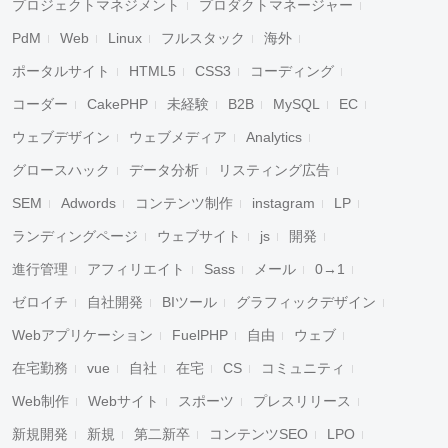
プロジェクトマネジメント
プロダクトマネージャー
PdM
Web
Linux
フルスタック
海外
ポータルサイト
HTML5
CSS3
コーディング
コーダー
CakePHP
未経験
B2B
MySQL
EC
ウェブデザイン
ウェブメディア
Analytics
グロースハック
データ分析
リスティング広告
SEM
Adwords
コンテンツ制作
instagram
LP
ランディングページ
ウェブサイト
js
開発
進行管理
アフィリエイト
Sass
メール
0→1
ゼロイチ
自社開発
BIツール
グラフィックデザイン
Webアプリケーション
FuelPHP
自由
ウェブ
在宅勤務
vue
自社
在宅
CS
コミュニティ
Web制作
Webサイト
スポーツ
プレスリリース
新規開発
新規
第二新卒
コンテンツSEO
LPO