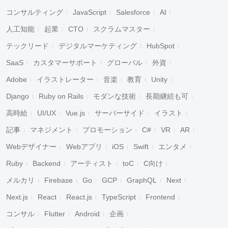
コンサルティング
JavaScript
Salesforce
AI
人工知能
起業
CTO
スクラムマスター
テックリード
デジタルマーケティング
HubSpot
SaaS
カスタマーサポート
グローバル
外資
Adobe
イラストレーター
音楽
教育
Unity
Django
Ruby on Rails
モダンな技術
長期継続も可
高時給
UI/UX
Vue.js
サーバーサイド
イラスト
記事
マネジメント
プロモーション
C#
VR
AR
Webデザイナー
Webアプリ
iOS
Swift
エンタメ
Ruby
Backend
アーティスト
toC
C向け
メルカリ
Firebase
Go
GCP
GraphQL
Next
Next.js
React
React.js
TypeScript
Frontend
コンサル
Flutter
Android
企画