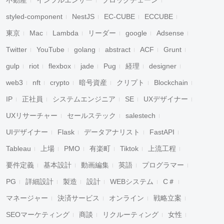
不動産
インフルエンサー
ブロックチェーン
styled-component
NestJS
EC-CUBE
ECCUBE
東京
Mac
Lambda
リーダー
google
Adsense
Twitter
YouTube
golang
abstract
ACF
Grunt
gulp
riot
flexbox
jade
Pug
経理
designer
web3
nft
crypto
暗号資産
クリプト
Blockchain
IP
正社員
システムエンジニア
SE
UXデザイナー
UXリサーチャー
セールステック
salestech
UIデザイナー
Flask
データアナリスト
FastAPI
Tableau
上場
PMO
有楽町
Tiktok
上流工程
要件定義
基本設計
動画編集
英語
プログラマー
PG
詳細設計
製造
設計
WEBシステム
C＃
マネージャー
決済サービス
オンライン
戦略立案
SEOマーケティング
商談
リクルーティング
女性