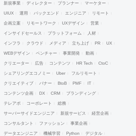
新規事業
ディレクター
プランナー
マーケター
UIUX
運用
バックエンド
エンジニア
リモート
企画立案
リモートワーク
UXデザイン
営業
インサイドセールス
プラットフォーム
人材
インフラ
クラウド
メディア
立ち上げ
PR
UX
WEBデザイン
ベンチャー
事業開発
動画
クリエーター
広告
コンテンツ
HR Tech
CtoC
シェアリングエコノミー
Uber
フルリモート
クリエイティブ
バナー
BtoB
PMF
IT
コンテンツ企画
DX
CRM
ブランディング
テレアポ
コーポレート
総務
サーバーサイドエンジニア
新規サービス
経営企画
コンサルタント
ファッション
事業企画
データエンジニア
機械学習
Python
デジタル