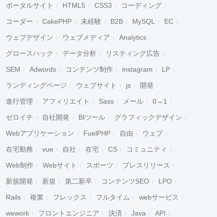
ポータルサイト
HTML5
CSS3
コーディング
コーダー
CakePHP
未経験
B2B
MySQL
EC
ウェブデザイン
ウェブメディア
Analytics
グロースハック
データ分析
リスティング広告
SEM
Adwords
コンテンツ制作
instagram
LP
ランディングページ
ウェブサイト
js
開発
進行管理
アフィリエイト
Sass
メール
0→1
ゼロイチ
自社開発
BIツール
グラフィックデザイン
Webアプリケーション
FuelPHP
自由
ウェブ
在宅勤務
vue
自社
在宅
CS
コミュニティ
Web制作
Webサイト
スポーツ
プレスリリース
新規開発
新規
第二新卒
コンテンツSEO
LPO
Rails
複業
フレックス
フルタイム
webサービス
wework
フロントエンジニア
決済
Java
API