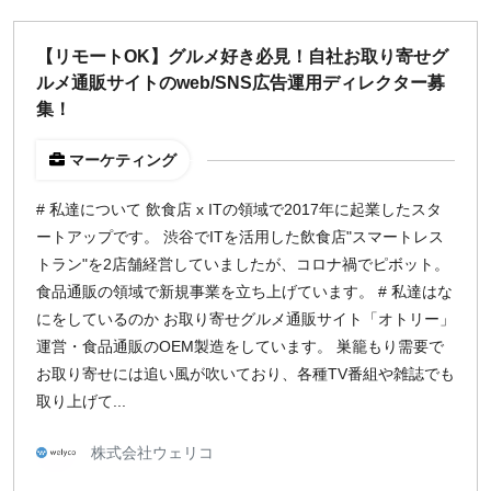
週1日
【リモートOK】グルメ好き必見！自社お取り寄せグ
ルメ通販サイトのweb/SNS広告運用ディレクター募
地域
集！
東京
大阪
マーケティング
名古屋
# 私達について 飲食店 x ITの領域で2017年に起業したスタ
京都
ートアップです。 渋谷でITを活用した飲食店"スマートレス
福岡
トラン"を2店舗経営していましたが、コロナ禍でピボット。
食品通販の領域で新規事業を立ち上げています。 # 私達はな
募集状況
にをしているのか お取り寄せグルメ通販サイト「オトリー」
運営・食品通販のOEM製造をしています。 巣籠もり需要で
募集中のみ表示
お取り寄せには追い風が吹いており、各種TV番組や雑誌でも
取り上げて...
時給
株式会社ウェリコ
1,500
円 以上