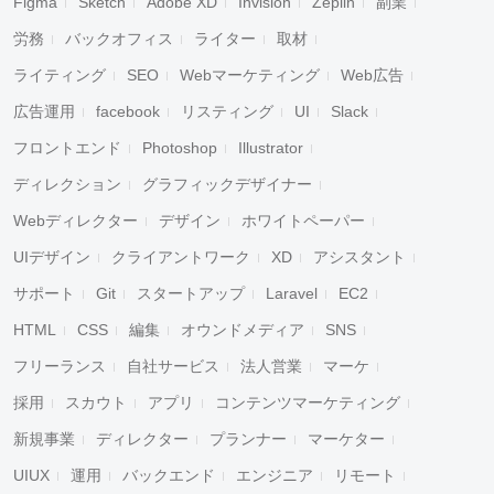
Figma
Sketch
Adobe XD
Invision
Zeplin
副業
労務
バックオフィス
ライター
取材
ライティング
SEO
Webマーケティング
Web広告
広告運用
facebook
リスティング
UI
Slack
フロントエンド
Photoshop
Illustrator
ディレクション
グラフィックデザイナー
Webディレクター
デザイン
ホワイトペーパー
UIデザイン
クライアントワーク
XD
アシスタント
サポート
Git
スタートアップ
Laravel
EC2
HTML
CSS
編集
オウンドメディア
SNS
フリーランス
自社サービス
法人営業
マーケ
採用
スカウト
アプリ
コンテンツマーケティング
新規事業
ディレクター
プランナー
マーケター
UIUX
運用
バックエンド
エンジニア
リモート