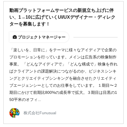
どちらでも可
動画プラットフォームサービスの新規立ち上げに伴
出社希望
い、1→10に広げていくUI/UXデザイナー・ディレク
出社のみ
ターを募集します！
プロジェクトマネージャー
特徴
直接契約
「楽しいを、日常に」をテーマに様々なアイディアで企業の
副業OK
プロモーションを行っています。メインは広告系の映像制作
新規事業
事業。 「どんなアイディアで」「どんな構成で」映像を作れ
スタートアップ
ばクライアントの課題解決につながるのか、ビジネスシンキ
土日週末OK
ングとクリエイティブシンキングを融合させたクリエイティ
ブエージェンシーとしてのお仕事をしています。 １期目〜２
期目にかけて前期比800%の成長率で拡大。３期目は目黒の1
稼働時間
50平米のオフィ...
週5日
週4日
株式会社Funusual
週3日
週2日