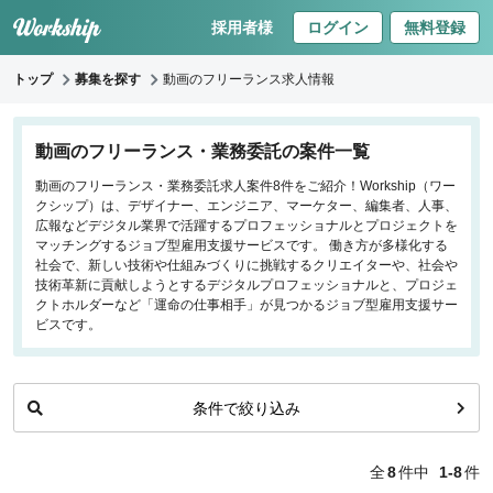
採用者様
ログイン
無料登録
トップ
募集を探す
動画のフリーランス求人情報
キーワードで探す
動画のフリーランス・業務委託の案件一覧
動画のフリーランス・業務委託求人案件8件をご紹介！Workship（ワー
職種
クシップ）は、デザイナー、エンジニア、マーケター、編集者、人事、
広報などデジタル業界で活躍するプロフェッショナルとプロジェクトを
フロントエンドエンジニア
マッチングするジョブ型雇用支援サービスです。 働き方が多様化する
社会で、新しい技術や仕組みづくりに挑戦するクリエイターや、社会や
バックエンドエンジニア
技術革新に貢献しようとするデジタルプロフェッショナルと、プロジェ
インフラエンジニア
クトホルダーなど「運命の仕事相手」が見つかるジョブ型雇用支援サー
iOS/Androidアプリエンジニア
ビスです。
データサイエンティスト
条件で絞り込み
働き方
リモートのみ
全
8
件中
1-8
件
リモート希望