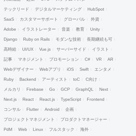
テックリード
デジタルマーケティング
HubSpot
SaaS
カスタマーサポート
グローバル
外資
Adobe
イラストレーター
音楽
教育
Unity
Django
Ruby on Rails
モダンな技術
長期継続も可
高時給
UI/UX
Vue.js
サーバーサイド
イラスト
記事
マネジメント
プロモーション
C#
VR
AR
Webデザイナー
Webアプリ
iOS
Swift
エンタメ
Ruby
Backend
アーティスト
toC
C向け
メルカリ
Firebase
Go
GCP
GraphQL
Next
Next.js
React
React.js
TypeScript
Frontend
コンサル
Flutter
Android
企画
プロジェクトマネジメント
プロダクトマネージャー
PdM
Web
Linux
フルスタック
海外