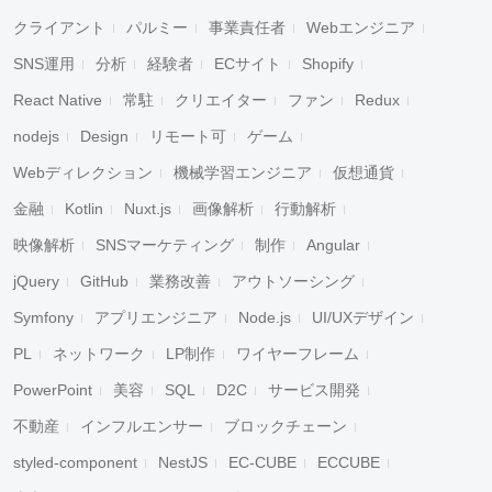
クライアント
パルミー
事業責任者
Webエンジニア
SNS運用
分析
経験者
ECサイト
Shopify
React Native
常駐
クリエイター
ファン
Redux
nodejs
Design
リモート可
ゲーム
Webディレクション
機械学習エンジニア
仮想通貨
金融
Kotlin
Nuxt.js
画像解析
行動解析
映像解析
SNSマーケティング
制作
Angular
jQuery
GitHub
業務改善
アウトソーシング
Symfony
アプリエンジニア
Node.js
UI/UXデザイン
PL
ネットワーク
LP制作
ワイヤーフレーム
PowerPoint
美容
SQL
D2C
サービス開発
不動産
インフルエンサー
ブロックチェーン
styled-component
NestJS
EC-CUBE
ECCUBE