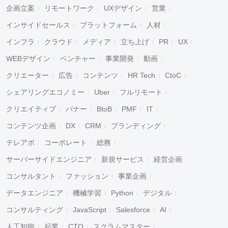
企画立案
リモートワーク
UXデザイン
営業
インサイドセールス
プラットフォーム
人材
インフラ
クラウド
メディア
立ち上げ
PR
UX
WEBデザイン
ベンチャー
事業開発
動画
クリエーター
広告
コンテンツ
HR Tech
CtoC
シェアリングエコノミー
Uber
フルリモート
クリエイティブ
バナー
BtoB
PMF
IT
コンテンツ企画
DX
CRM
ブランディング
テレアポ
コーポレート
総務
サーバーサイドエンジニア
新規サービス
経営企画
コンサルタント
ファッション
事業企画
データエンジニア
機械学習
Python
デジタル
コンサルティング
JavaScript
Salesforce
AI
人工知能
起業
CTO
スクラムマスター