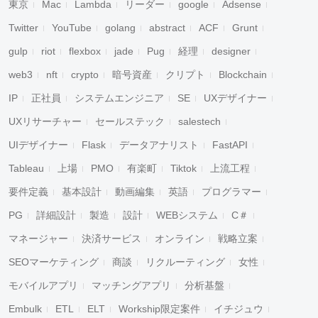
東京
Mac
Lambda
リーダー
google
Adsense
キャンセル
検索
Twitter
YouTube
golang
abstract
ACF
Grunt
gulp
riot
flexbox
jade
Pug
経理
designer
web3
nft
crypto
暗号資産
クリプト
Blockchain
IP
正社員
システムエンジニア
SE
UXデザイナー
UXリサーチャー
セールステック
salestech
UIデザイナー
Flask
データアナリスト
FastAPI
Tableau
上場
PMO
有楽町
Tiktok
上流工程
要件定義
基本設計
動画編集
英語
プログラマー
PG
詳細設計
製造
設計
WEBシステム
C＃
マネージャー
決済サービス
オンライン
戦略立案
SEOマーケティング
商談
リクルーティング
女性
モバイルアプリ
マッチングアプリ
分析基盤
Embulk
ETL
ELT
Workship限定案件
イチジュウ