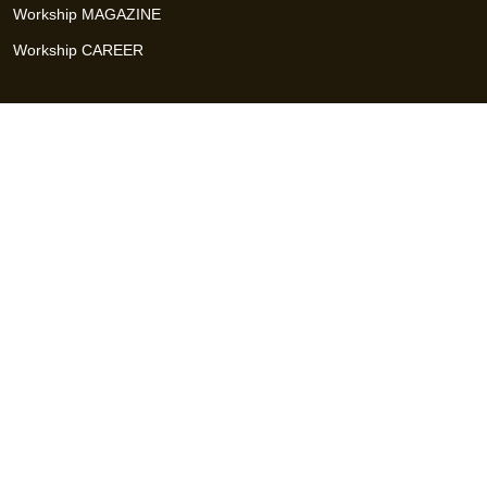
Workship MAGAZINE
Workship CAREER
関連サイト
GIGサイト
UXデザイン・プロトタイプ制作 - UX Design Lab
Webサイト制作 / CMS・マーケティングツール - LeadGrid
デザ
イナー特化の採用支援サービス - クロスデザイナー
インフラエ
ンジニア特化の採用支援サービス - クロスネットワーク
エンジ
ニア・デザイナーのフリーランス採用 - Workship
エンジニアの
採用支援・人材紹介 - Workship CAREER
日本最大級のHR・フ
リーランスメディア - Workship MAGAZINE
コンテンツマーケ
ティング総合パートナー - コンマルク
Workship（ワークシップ）は、デザイナー、エンジニア、マーケタ
ー、編集者、人事、広報などデジタル業界で活躍するプロフェッシ
ョナルとプロジェクトをマッチングするジョブ型雇用支援サービス