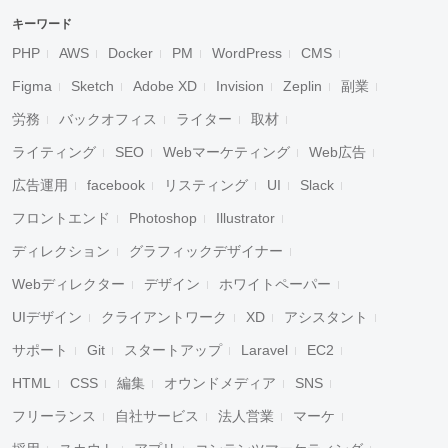
キーワード
PHP
AWS
Docker
PM
WordPress
CMS
Figma
Sketch
Adobe XD
Invision
Zeplin
副業
労務
バックオフィス
ライター
取材
ライティング
SEO
Webマーケティング
Web広告
広告運用
facebook
リスティング
UI
Slack
フロントエンド
Photoshop
Illustrator
ディレクション
グラフィックデザイナー
Webディレクター
デザイン
ホワイトペーパー
UIデザイン
クライアントワーク
XD
アシスタント
サポート
Git
スタートアップ
Laravel
EC2
HTML
CSS
編集
オウンドメディア
SNS
フリーランス
自社サービス
法人営業
マーケ