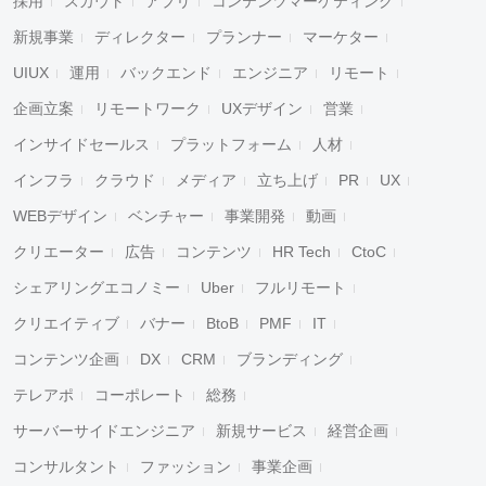
採用
スカウト
アプリ
コンテンツマーケティング
新規事業
ディレクター
プランナー
マーケター
UIUX
運用
バックエンド
エンジニア
リモート
企画立案
リモートワーク
UXデザイン
営業
インサイドセールス
プラットフォーム
人材
インフラ
クラウド
メディア
立ち上げ
PR
UX
WEBデザイン
ベンチャー
事業開発
動画
クリエーター
広告
コンテンツ
HR Tech
CtoC
シェアリングエコノミー
Uber
フルリモート
クリエイティブ
バナー
BtoB
PMF
IT
コンテンツ企画
DX
CRM
ブランディング
テレアポ
コーポレート
総務
サーバーサイドエンジニア
新規サービス
経営企画
コンサルタント
ファッション
事業企画