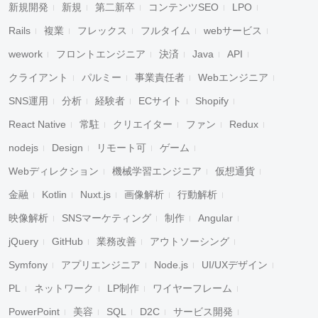
新規開発
新規
第二新卒
コンテンツSEO
LPO
Rails
複業
フレックス
フルタイム
webサービス
wework
フロントエンジニア
決済
Java
API
クライアント
パルミー
事業責任者
Webエンジニア
SNS運用
分析
経験者
ECサイト
Shopify
React Native
常駐
クリエイター
ファン
Redux
nodejs
Design
リモート可
ゲーム
Webディレクション
機械学習エンジニア
仮想通貨
金融
Kotlin
Nuxt.js
画像解析
行動解析
映像解析
SNSマーケティング
制作
Angular
jQuery
GitHub
業務改善
アウトソーシング
Symfony
アプリエンジニア
Node.js
UI/UXデザイン
PL
ネットワーク
LP制作
ワイヤーフレーム
PowerPoint
美容
SQL
D2C
サービス開発