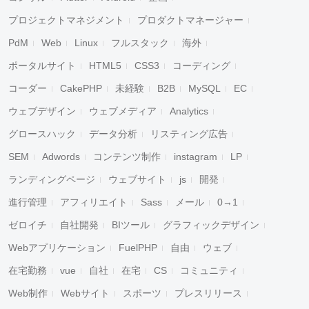
プロジェクトマネジメント
プロダクトマネージャー
PdM
Web
Linux
フルスタック
海外
ポータルサイト
HTML5
CSS3
コーディング
コーダー
CakePHP
未経験
B2B
MySQL
EC
ウェブデザイン
ウェブメディア
Analytics
グロースハック
データ分析
リスティング広告
SEM
Adwords
コンテンツ制作
instagram
LP
ランディングページ
ウェブサイト
js
開発
進行管理
アフィリエイト
Sass
メール
0→1
ゼロイチ
自社開発
BIツール
グラフィックデザイン
Webアプリケーション
FuelPHP
自由
ウェブ
在宅勤務
vue
自社
在宅
CS
コミュニティ
Web制作
Webサイト
スポーツ
プレスリリース