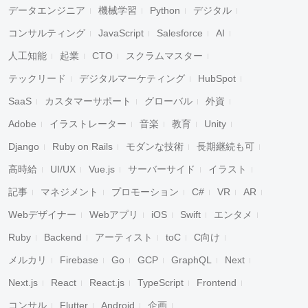
データエンジニア
機械学習
Python
デジタル
コンサルティング
JavaScript
Salesforce
AI
人工知能
起業
CTO
スクラムマスター
テックリード
デジタルマーケティング
HubSpot
SaaS
カスタマーサポート
グローバル
外資
Adobe
イラストレーター
音楽
教育
Unity
Django
Ruby on Rails
モダンな技術
長期継続も可
高時給
UI/UX
Vue.js
サーバーサイド
イラスト
記事
マネジメント
プロモーション
C#
VR
AR
Webデザイナー
Webアプリ
iOS
Swift
エンタメ
Ruby
Backend
アーティスト
toC
C向け
メルカリ
Firebase
Go
GCP
GraphQL
Next
Next.js
React
React.js
TypeScript
Frontend
コンサル
Flutter
Android
企画