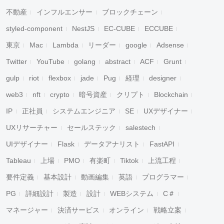
不動産
インフルエンサー
ブロックチェーン
styled-component
NestJS
EC-CUBE
ECCUBE
東京
Mac
Lambda
リーダー
google
Adsense
Twitter
YouTube
golang
abstract
ACF
Grunt
gulp
riot
flexbox
jade
Pug
経理
designer
web3
nft
crypto
暗号資産
クリプト
Blockchain
IP
正社員
システムエンジニア
SE
UXデザイナー
UXリサーチャー
セールステック
salestech
UIデザイナー
Flask
データアナリスト
FastAPI
Tableau
上場
PMO
有楽町
Tiktok
上流工程
要件定義
基本設計
動画編集
英語
プログラマー
PG
詳細設計
製造
設計
WEBシステム
C＃
マネージャー
決済サービス
オンライン
戦略立案