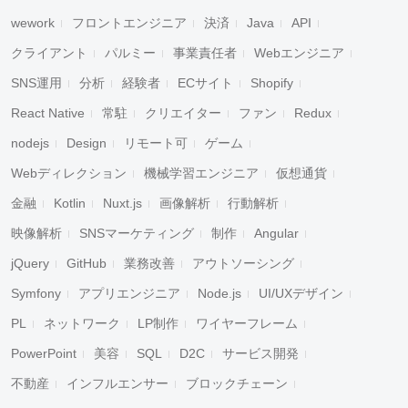
wework
フロントエンジニア
決済
Java
API
クライアント
パルミー
事業責任者
Webエンジニア
SNS運用
分析
経験者
ECサイト
Shopify
React Native
常駐
クリエイター
ファン
Redux
nodejs
Design
リモート可
ゲーム
Webディレクション
機械学習エンジニア
仮想通貨
金融
Kotlin
Nuxt.js
画像解析
行動解析
映像解析
SNSマーケティング
制作
Angular
jQuery
GitHub
業務改善
アウトソーシング
Symfony
アプリエンジニア
Node.js
UI/UXデザイン
PL
ネットワーク
LP制作
ワイヤーフレーム
PowerPoint
美容
SQL
D2C
サービス開発
不動産
インフルエンサー
ブロックチェーン