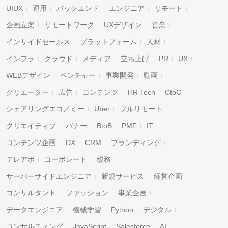
UIUX
運用
バックエンド
エンジニア
リモート
企画立案
リモートワーク
UXデザイン
営業
インサイドセールス
プラットフォーム
人材
インフラ
クラウド
メディア
立ち上げ
PR
UX
WEBデザイン
ベンチャー
事業開発
動画
クリエーター
広告
コンテンツ
HR Tech
CtoC
シェアリングエコノミー
Uber
フルリモート
クリエイティブ
バナー
BtoB
PMF
IT
コンテンツ企画
DX
CRM
ブランディング
テレアポ
コーポレート
総務
サーバーサイドエンジニア
新規サービス
経営企画
コンサルタント
ファッション
事業企画
データエンジニア
機械学習
Python
デジタル
コンサルティング
JavaScript
Salesforce
AI