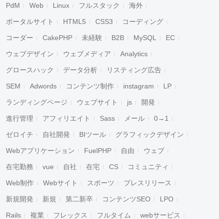
PdM
Web
Linux
フルスタック
海外
ポータルサイト
HTML5
CSS3
コーディング
コーダー
CakePHP
未経験
B2B
MySQL
EC
ウェブデザイン
ウェブメディア
Analytics
グロースハック
データ分析
リスティング広告
SEM
Adwords
コンテンツ制作
instagram
LP
ランディングページ
ウェブサイト
js
開発
進行管理
アフィリエイト
Sass
メール
0→1
ゼロイチ
自社開発
BIツール
グラフィックデザイン
Webアプリケーション
FuelPHP
自由
ウェブ
在宅勤務
vue
自社
在宅
CS
コミュニティ
Web制作
Webサイト
スポーツ
プレスリリース
新規開発
新規
第二新卒
コンテンツSEO
LPO
Rails
複業
フレックス
フルタイム
webサービス