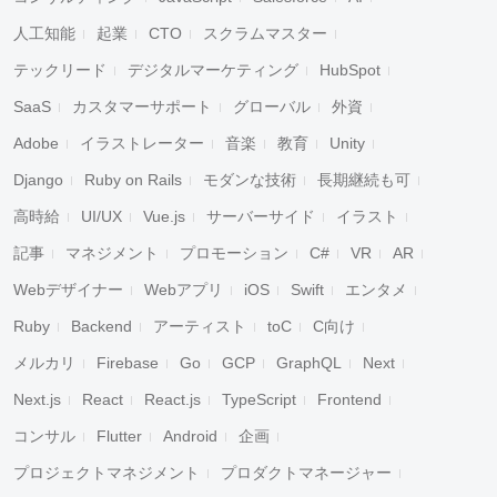
人工知能
起業
CTO
スクラムマスター
テックリード
デジタルマーケティング
HubSpot
SaaS
カスタマーサポート
グローバル
外資
Adobe
イラストレーター
音楽
教育
Unity
Django
Ruby on Rails
モダンな技術
長期継続も可
高時給
UI/UX
Vue.js
サーバーサイド
イラスト
記事
マネジメント
プロモーション
C#
VR
AR
Webデザイナー
Webアプリ
iOS
Swift
エンタメ
Ruby
Backend
アーティスト
toC
C向け
メルカリ
Firebase
Go
GCP
GraphQL
Next
Next.js
React
React.js
TypeScript
Frontend
コンサル
Flutter
Android
企画
プロジェクトマネジメント
プロダクトマネージャー