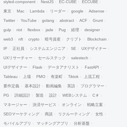
styled-component
NestJS
EC-CUBE
ECCUBE
東京
Mac
Lambda
リーダー
google
Adsense
Twitter
YouTube
golang
abstract
ACF
Grunt
gulp
riot
flexbox
jade
Pug
経理
designer
web3
nft
crypto
暗号資産
クリプト
Blockchain
IP
正社員
システムエンジニア
SE
UXデザイナー
UXリサーチャー
セールステック
salestech
UIデザイナー
Flask
データアナリスト
FastAPI
Tableau
上場
PMO
有楽町
Tiktok
上流工程
要件定義
基本設計
動画編集
英語
プログラマー
PG
詳細設計
製造
設計
WEBシステム
C＃
マネージャー
決済サービス
オンライン
戦略立案
SEOマーケティング
商談
リクルーティング
女性
モバイルアプリ
マッチングアプリ
分析基盤