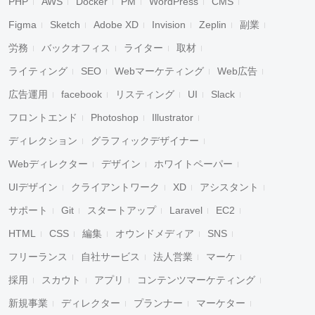
PHP
AWS
Docker
PM
WordPress
CMS
Figma
Sketch
Adobe XD
Invision
Zeplin
副業
労務
バックオフィス
ライター
取材
ライティング
SEO
Webマーケティング
Web広告
広告運用
facebook
リスティング
UI
Slack
フロントエンド
Photoshop
Illustrator
ディレクション
グラフィックデザイナー
Webディレクター
デザイン
ホワイトペーパー
UIデザイン
クライアントワーク
XD
アシスタント
サポート
Git
スタートアップ
Laravel
EC2
HTML
CSS
編集
オウンドメディア
SNS
フリーランス
自社サービス
法人営業
マーケ
採用
スカウト
アプリ
コンテンツマーケティング
新規事業
ディレクター
プランナー
マーケター